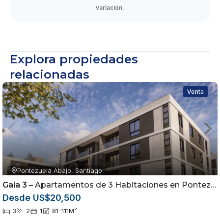
variación.
Explora propiedades
relacionadas
Venta
Pontezuela Abajo, Santiago
Gaia 3
– Apartamentos de 3 Habitaciones en Pontezuela | Airbnb Friendly
Desde US$20,500
3
2
1
81-111
M²