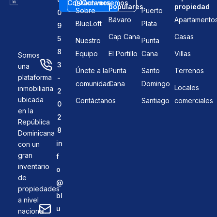
Contáctanos
Conversemos
populares
propiedad
Sobre
Puerto
0
Bávaro
Apartamento
BlueLoft
Plata
9
Cap Cana
Casas
5
Nuestro
Punta
8
Equipo
El Portillo
Cana
Villas
Somos
3
una
Únete a la
Punta
Santo
Terrenos
plataforma
-
comunidad
Cana
Domingo
Locales
inmobiliaria
2
ubicada
Contáctanos
Santiago
comerciales
0
en la
2
República
8
Dominicana
in
con un
gran
f
inventario
o
de
@
propiedades
bl
a nivel
u
nacional.