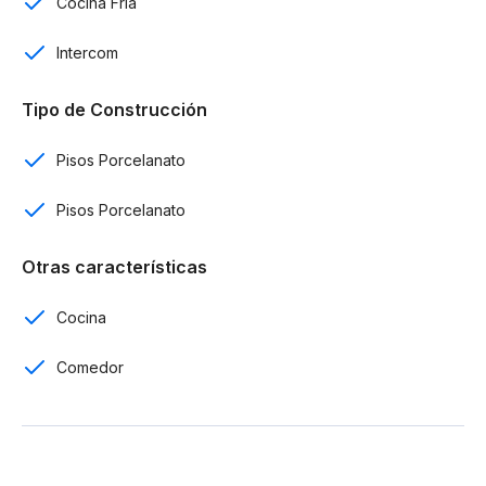
Cocina Fría
Piso en porcelanato
Intercom
3 muebles incluidos
Tipo de Construcción
Por US$ 409,500
Pisos Porcelanato
Pisos Porcelanato
Otras características
Cocina
Comedor