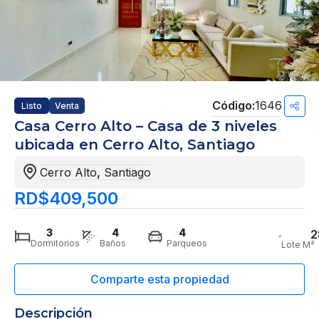
1646
Listo
Venta
Casa Cerro Alto – Casa de 3 niveles
ubicada en Cerro Alto, Santiago
Cerro Alto
,
Santiago
RD$409,500
3
4
4
2
Dormitorios
Baños
Parqueos
Lote M²
Descripción