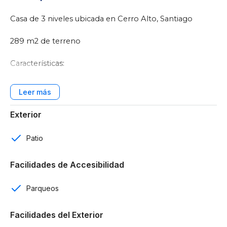
Casa de 3 niveles ubicada en Cerro Alto, Santiago
289 m2 de terreno
Características:
3 habitaciones
Walking closet en cada habitación
Exterior
3 baños
Patio
Baño de visitas
Facilidades de Accesibilidad
4 parqueos
Parqueos
Habitación de servicio
Facilidades del Exterior
Cocina Fría (incluye estufa eléctrica y campana)