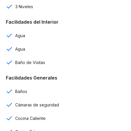
3 Niveles
Cocina caliente
2 salas
Facilidades del Interior
Comedor
Agua
Patio
Agua
Cámaras de vigilancia
Baño de Visitas
Intercom
Facilidades Generales
Bomba de agua
Baños
Alarmas y sensores de movimiento
Cámaras de seguridad
Terminaciones:
Cocina Caliente
Madera en Roble