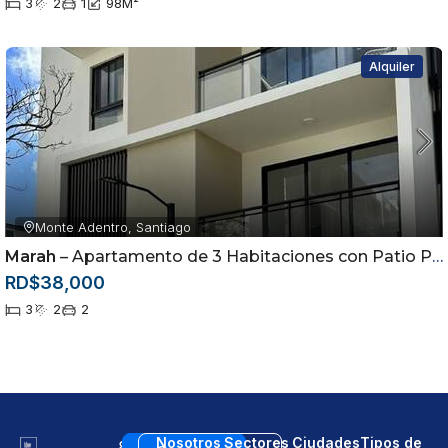
3
2
1
98
M²
Alquiler
Monte Adentro, Santiago
Marah
– Apartamento de 3 Habitaciones con Patio Privado en Alquiler | Monte Adentro, Santiago
RD$38,000
3
2
2
Nosotros
Sectores
Ciudades
Tipos de
8