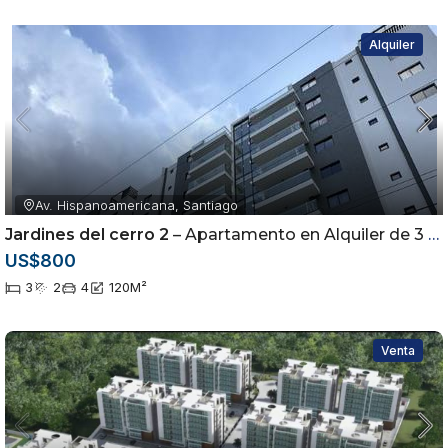
Alquiler
Av. Hispanoamericana, Santiago
Jardines del cerro 2
– Apartamento en Alquiler de 3 Habitaciones | Torre con Piscina |
US$800
3
2
4
120
M²
Venta