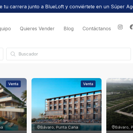
 tu carrera junto a BlueLoft y conviértete en un Súper Ag
quipo
Quieres Vender
Blog
Contáctanos
Venta
Venta
na
Bávaro, Punta Cana
Bávaro, 