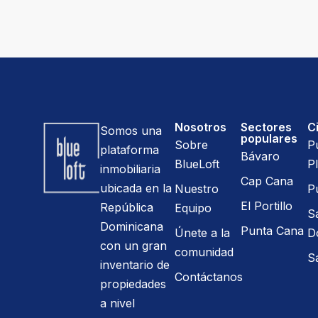
Nosotros
Sectores
C
Somos una
populares
Sobre
P
plataforma
Bávaro
BlueLoft
Pl
inmobiliaria
Cap Cana
ubicada en la
Nuestro
P
El Portillo
República
Equipo
S
Dominicana
Punta Cana
Únete a la
D
con un gran
comunidad
S
inventario de
Contáctanos
propiedades
a nivel