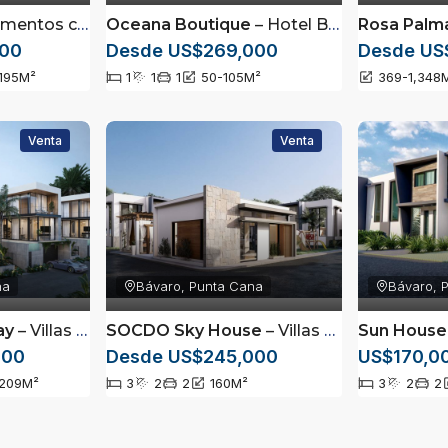
nte amueblados en punta cana
Oceana Boutique
– Hotel Boutique con suites para la venta en Punta Cana
Rosa Palm
000
Desde US$269,000
Desde US
195
M²
1
1
1
50-105
M²
369-1,348
Venta
Venta
na
Bávaro, Punta Cana
Bávaro, 
ay
– Villas de lujo ubicadas en Cana Bay, Punta Cana
SOCDO Sky House
– Villas con piscina en White Sands, Punta Cana
Sun House
000
Desde US$245,000
US$170,0
209
M²
3
2
2
160
M²
3
2
2