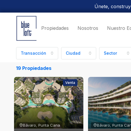
Únete, construye
Propiedades
Nosotros
Nuestro E
Transacción
Ciudad
Sector
19 Propiedades
Venta
Bávaro, Punta Cana
Bávaro, Punta Ca