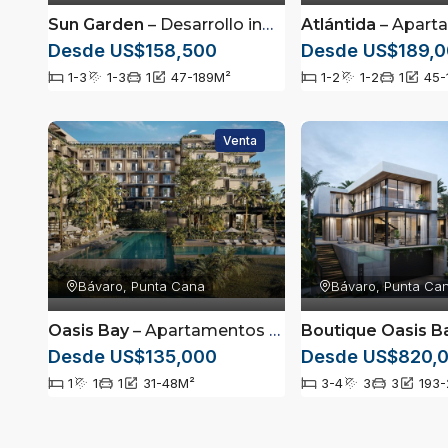
Sun Garden
– Desarrollo inmobiliario de lujo ubicado en Cabeza de Toro, Punta Cana
Atlántida
– Apartamentos completame
Desde US$158,500
Desde US$189,
1-3
1-3
1
47-189
M²
1-2
1-2
1
45-
Venta
Bávaro, Punta Cana
Bávaro, Punta Ca
Oasis Bay
– Apartamentos completamente amueblados en Cana Bay, Punta Cana
Boutique Oasis B
Desde US$135,000
Desde US$820,
1
1
1
31-48
M²
3-4
3
3
193-