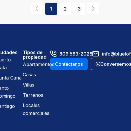
1
2
3
iudades
Tipos de
809 583-2028
info@bluelof
propiedad
uerto
Contáctanos
Conversemo
Apartamentos
ata
Casas
unta Cana
Villas
anto
Terrenos
omingo
Locales
antiago
comerciales