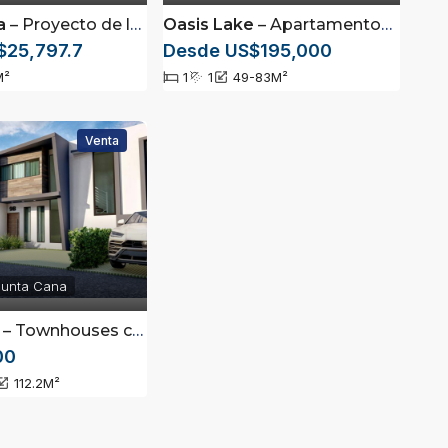
a
– Proyecto de lotes ubicados en Bávaro, Punta Cana
Oasis Lake
– Apartamentos completamente amueblados con jacuzzi en Downtown, Punta Cana
$25,797.7
Desde US$195,000
M²
1
1
49-83
M²
Venta
Punta Cana
– Townhouses con Picuzzy en White Sands, Punta Cana
00
112.2
M²