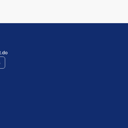
t.do
s