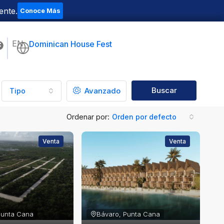
ente.
Conoce Más
EN
Dominican House Fest
Buscar
Avanzado
Tipo
Ordenar por:
Orden por defecto
Venta
Venta
Punta Cana
Bávaro, Punta Cana