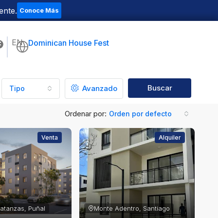
ente.
Conoce Más
EN
Dominican House Fest
Buscar
Avanzado
Tipo
Ordenar por:
Orden por defecto
Venta
Alquiler
Matanzas, Puñal
Monte Adentro, Santiago