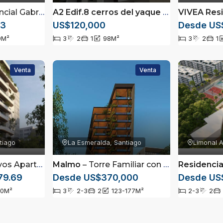
amentos de 3 Habitaciones en Gurabo
A2 Edif.8 cerros del yaque
– Apartamento de 3 Habitaciones en Cerros del Yaque | Piscina y Casa Club |
VIVEA Res
73
US$120,000
Desde US
9
M²
3
2
1
98
M²
3
2
1
Venta
Venta
tiago
La Esmeralda, Santiago
Limonal A
taciones en La Esmeralda, Santiago
Malmo
– Torre Familiar con Piscina, Jacuzzi y Coworking en La Esmeralda
79.69
Desde US$370,000
Desde US
00
M²
3
2-3
2
123-177
M²
2-3
2