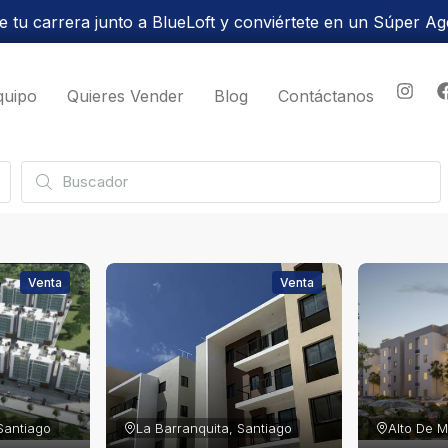
 tu carrera junto a BlueLoft y conviértete en un Súper Ag
quipo
Quieres Vender
Blog
Contáctanos
Venta
Venta
Santiago
La Barranquita, Santiago
Alto De 