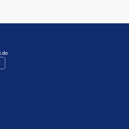
t.do
s