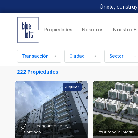
Únete, construye
Propiedades
Nosotros
Nuestro E
Transacción
Ciudad
Sector
222 Propiedades
Alquiler
Av. Hispanoamericana, 
Santiago
Gurabo Al Medio, 