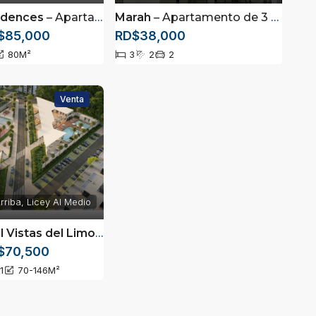
idences
– Apartamentos de 3 Habitaciones en Puñal desde US$85,000
Marah
– Apartamento de 3 Habitaciones con Patio Privado en Alquiler | Monte Adentro, Santiago
$85,000
RD$38,000
80
M²
3
2
2
Venta
rriba, Licey Al Medio
Residencial Vistas del Limonal
– Apartamentos de 2 y 3 habitacio
$70,500
1
70-146
M²