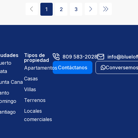
1
2
3
iudades
Tipos de
809 583-2028
info@bluelof
propiedad
uerto
Contáctanos
Conversemo
Apartamentos
ata
Casas
unta Cana
Villas
anto
Terrenos
omingo
Locales
antiago
comerciales