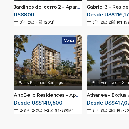
Jardines del cerro 2
– Apartamento en Alquiler de 3 Habitaciones | Torre con Piscina |
Gabriel 3
– Residencial Gabriel III | Apart
US$800
Desde US$116,1
3
2
4
120
M²
3
2
2
101-15
Venta
Las Palomas, Santiago
La Esmeralda, San
AltoBello Residences
– Apartamentos en Santiago con Exclusivas Amenidades
Athanea
– Exclusivos Apartamentos de 3 Habi
Desde US$149,500
Desde US$417,0
2-3
2-3
1-2
84-230
M²
3
3
2
167-2