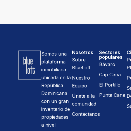
Nosotros
Sectores
C
Somos una
populares
Sobre
P
plataforma
Bávaro
BlueLoft
Pl
inmobiliaria
Cap Cana
ubicada en la
Nuestro
P
El Portillo
República
Equipo
S
Dominicana
Punta Cana
Únete a la
D
con un gran
comunidad
S
inventario de
Contáctanos
propiedades
a nivel