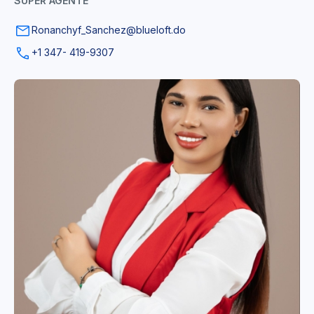
SUPER AGENTE
Ronanchyf_Sanchez@blueloft.do
+1 347- 419-9307