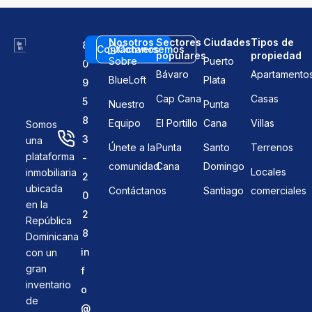
Nosotros
Sectores
Ciudades
Tipos de
8
Contáctanos
Conversemos
populares
propiedad
Sobre
Puerto
0
Bávaro
Apartamento
BlueLoft
Plata
9
Cap Cana
Casas
5
Nuestro
Punta
8
Equipo
El Portillo
Cana
Villas
Somos
3
una
Únete a la
Punta
Santo
Terrenos
plataforma
-
comunidad
Cana
Domingo
Locales
inmobiliaria
2
ubicada
Contáctanos
Santiago
comerciales
0
en la
2
República
8
Dominicana
in
con un
gran
f
inventario
o
de
@