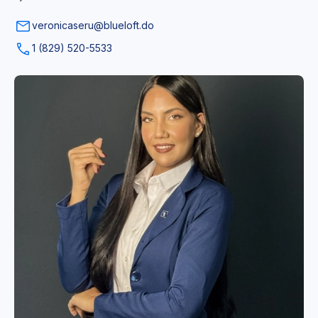
veronicaseru@blueloft.do
1 (829) 520-5533