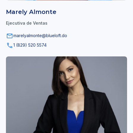
Marely Almonte
Ejecutiva de Ventas
marelyalmonte@blueloft.do
1 (829) 520 5574