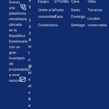
8
Equipo
El Portillo
Cana
Villas
Somos
3
una
Únete a la
Punta
Santo
Terrenos
plataforma
-
comunidad
Cana
Domingo
Locales
inmobiliaria
2
ubicada
Contáctanos
Santiago
comerciales
0
en la
2
República
8
Dominicana
in
con un
gran
f
inventario
o
de
@
propiedades
bl
a nivel
u
nacional.
el
o
ft.
d