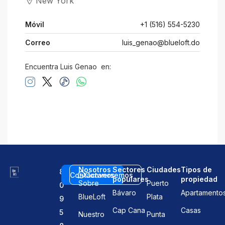
New York
Móvil
+1 (516) 554-5230
Correo
luis_genao@blueloft.do
Encuentra Luis Genao en:
Nosotros
Sectores
Ciudades
Tipos de
8
Contáctanos
Conversemos
populares
propiedad
Sobre
Puerto
0
Bávaro
Apartamento
BlueLoft
Plata
9
Cap Cana
Casas
5
Nuestro
Punta