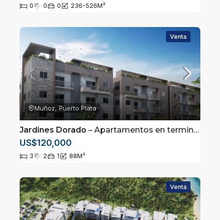
0
0
0
236-526
M²
Venta
Muñoz, Puerto Plata
Jardines Dorado
– Apartamentos en terminacion en Muñoz Puerto Plata
US$120,000
3
2
1
88
M²
Venta