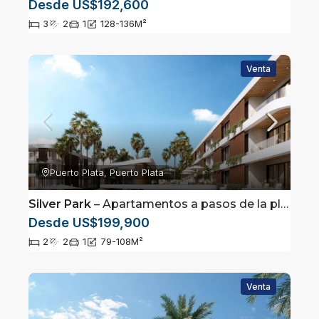
Desde US$192,600
3
2
1
128-136
M²
Venta
Puerto Plata, Puerto Plata
Silver Park
– Apartamentos a pasos de la playa en Puerto Plata
Desde US$199,900
2
2
1
79-108
M²
Venta