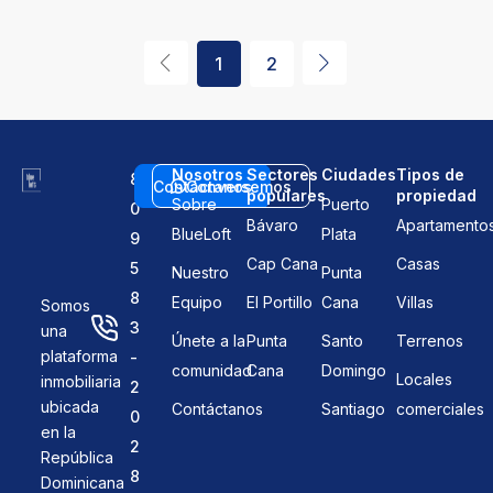
1
2
Nosotros
Sectores
Ciudades
Tipos de
8
Contáctanos
Conversemos
populares
propiedad
Sobre
Puerto
0
Bávaro
Apartamento
BlueLoft
Plata
9
Cap Cana
Casas
5
Nuestro
Punta
8
Equipo
El Portillo
Cana
Villas
Somos
3
una
Únete a la
Punta
Santo
Terrenos
plataforma
-
comunidad
Cana
Domingo
Locales
inmobiliaria
2
ubicada
Contáctanos
Santiago
comerciales
0
en la
2
República
8
Dominicana