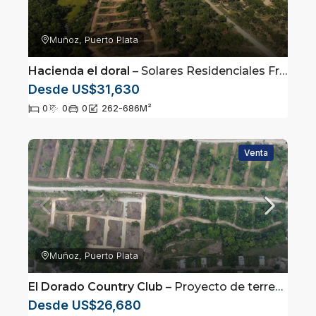
Muñoz, Puerto Plata
Hacienda el doral
– Solares Residenciales Frente a Playa Dorada | Puerto Plata
Desde US$31,630
0
0
0
262-686
M²
Venta
Muñoz, Puerto Plata
El Dorado Country Club
– Proyecto de terrenos a solo 4 minutos de la playa en Puerto Plata
Desde US$26,680