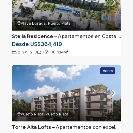
Playa Dorada, Puerto Plata
Stella Residence
– Apartamentos en Costa Dorada
Desde US$364,419
2-3
2-3
1
110-134
M²
Venta
Puerto Plata, Puerto Plata
Torre Alta Lofts
– Apartamentos con excelente ubicación