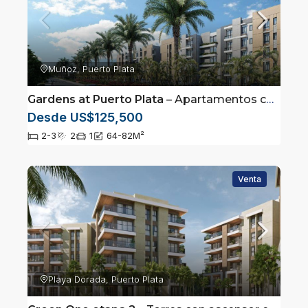
Muñoz, Puerto Plata
Gardens at Puerto Plata
– Apartamentos con Club de playa en Puerto Plata
Desde US$125,500
2-3
2
1
64-82
M²
Venta
Playa Dorada, Puerto Plata