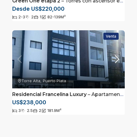
Green One etapa 2
– Torres con ascensor en Playa Dorada, Puerto Plata
Desde US$220,000
2-3
2
1
82-139
M²
Venta
Torre Alta, Puerto Plata
Residencial Francelina Luxury
– Apartamento en 2do nivel ubicado en Urbanización, Torre Alta, Puerto Plata
US$238,000
3
2.5
2
181.9
M²