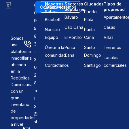
Nosotros
Sectores
Ciudades
Tipos de
8
Contáctanos
Conversemos
populares
propiedad
Sobre
Puerto
0
Bávaro
Apartamento
BlueLoft
Plata
9
Cap Cana
Casas
5
Nuestro
Punta
8
Equipo
El Portillo
Cana
Villas
Somos
3
una
Únete a la
Punta
Santo
Terrenos
plataforma
-
comunidad
Cana
Domingo
Locales
inmobiliaria
2
ubicada
Contáctanos
Santiago
comerciales
0
en la
2
República
8
Dominicana
in
con un
gran
f
inventario
o
de
@
propiedades
bl
a nivel