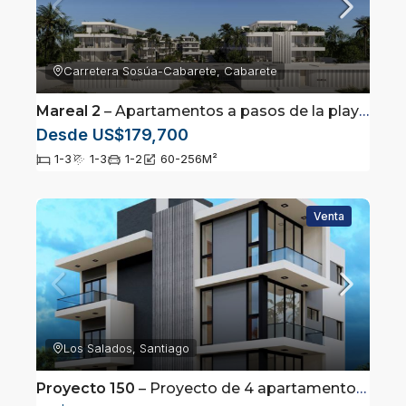
Carretera Sosúa-Cabarete, Cabarete
Mareal 2
– Apartamentos a pasos de la playa ubicados en Cabarete, Puerto Plata
Desde US$179,700
1-3
1-3
1-2
60-256
M²
Venta
Los Salados, Santiago
Proyecto 150
– Proyecto de 4 apartamentos en Los Salados, Santiago