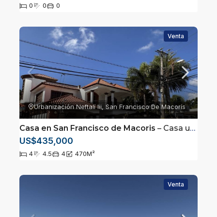
0
0
0
Venta
Urbanización Neftalí Iii, San Francisco De Macorís
Casa en San Francisco de Macoris
– Casa ubicada en Neftaly 3, San Francisco de Macorís
US$435,000
4
4.5
4
470
M²
Venta