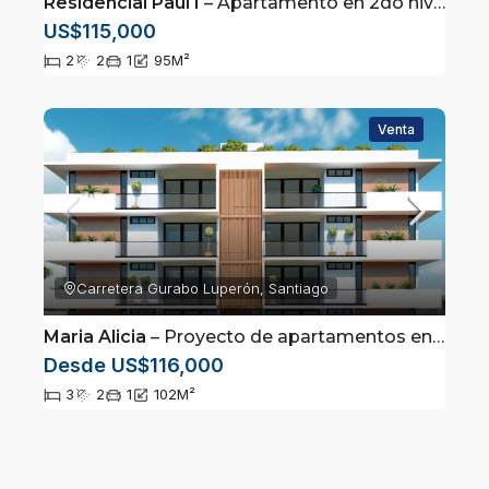
Residencial Paul I
– Apartamento en 2do nivel ubicado en Ensanche Bermudez, Santiago
US$115,000
2
2
1
95
M²
Venta
Carretera Gurabo Luperón, Santiago
Maria Alicia
– Proyecto de apartamentos en Gurabo, Santiago
Desde US$116,000
3
2
1
102
M²