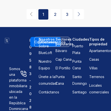
1
2
3
Nosotros
Sectores
Ciudades
Tipos de
8
Contáctanos
Conversemos
populares
propiedad
Sobre
Puerto
0
Bávaro
Apartamento
BlueLoft
Plata
9
Cap Cana
Casas
5
Nuestro
Punta
8
Equipo
El Portillo
Cana
Villas
Somos
3
una
Únete a la
Punta
Santo
Terrenos
plataforma
-
comunidad
Cana
Domingo
Locales
inmobiliaria
2
ubicada
Contáctanos
Santiago
comerciales
0
en la
2
República
8
Dominicana