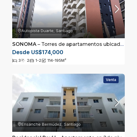
Autopista Duarte, Santiago
SONOMA
– Torres de apartamentos ubicados en Santiago
Desde US$174,000
3
2
1-2
114-195
M²
Venta
Ensanche Bermúdez, Santiago