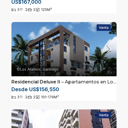
US$167,000
3
2
2
125
M²
Venta
Los Alamos, Santiago
Residencial Deluxe II
– Apartamentos en Los Alamos, Santiago
Desde US$156,550
3
2
2
101-176
M²
Venta