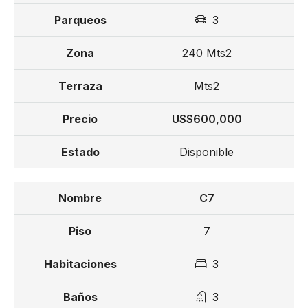
55% contra entrega.
3
Fechas
240 Mts2
Inicio de construcción: Enero 2027.
Mts2
Entrega estimada: Primer trimestre de 2029.
US$600,000
Disponible
C7
7
3
3