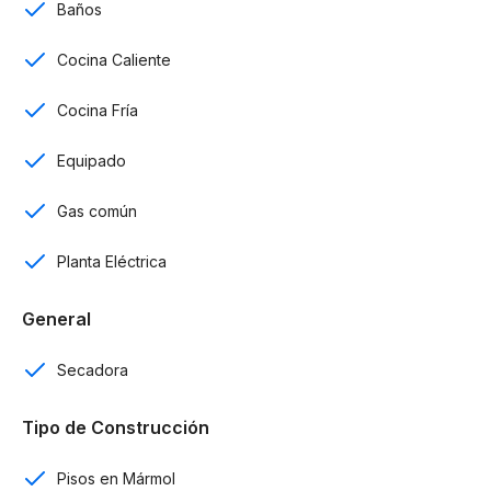
Baños
Segundo nivel
Cocina Caliente
Habitación principal con baño y vestidor.
Cocina Fría
Incluye
Equipado
2 parqueos.
Gas común
Acceso independiente por ambos niveles.
Apartamentos Tipo
Planta Eléctrica
Penthouse de 240 m²
General
Primer nivel
Secadora
Recibidor.
Balcón.
Tipo de Construcción
Medio baño para visitas.
Sala a doble altura.
Pisos en Mármol