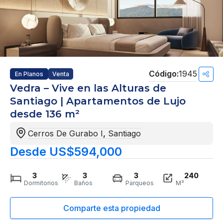
1945
En Planos
Venta
Vedra – Vive en las Alturas de
Santiago | Apartamentos de Lujo
desde 136 m²
Cerros De Gurabo I
,
Santiago
Desde US$594,000
3
3
3
240
Dormitorios
Baños
Parqueos
M²