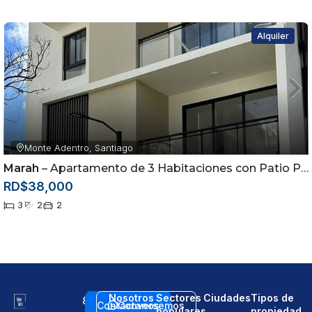
Alquiler
Monte Adentro, Santiago
Marah
– Apartamento de 3 Habitaciones con Patio Privado en Alquiler | Monte Adentro, Santiago
RD$38,000
3
2
2
Nosotros
Sectores
Ciudades
Tipos de
8
Contáctanos
Conversemos
populares
propiedad