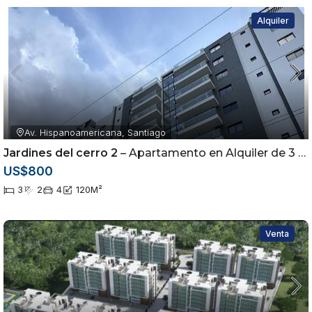
Alquiler
Av. Hispanoamericana, Santiago
Jardines del cerro 2
– Apartamento en Alquiler de 3 Habitaciones | Torre con Piscina |
US$800
3
2
4
120
M²
Venta