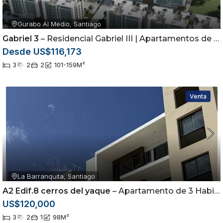
Gurabo Al Medio, Santiago
Gabriel 3
– Residencial Gabriel III | Apartamentos de 3 Habitaciones en Gurabo
Desde US$116,173
3
2
2
101-159
M²
Venta
La Barranquita, Santiago
A2 Edif.8 cerros del yaque
– Apartamento de 3 Habitaciones en Cerros del Yaque | Piscina y Casa Club |
US$120,000
3
2
1
98
M²