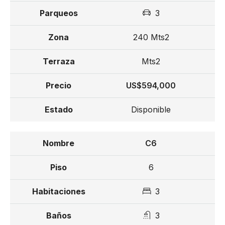
Estufa.
3
Horno.
Extractor.
240 Mts2
Nevera.
Lavadora-secadora.
Mts2
Terminaciones
US$594,000
Pisos en mármol.
Disponible
Puertas en roble brasileño con terminación laqueada.
Cocinas modulares importadas en melamina hidrófuga.
C6
Topes y backsplash en cuarzo.
Griferías de alta calidad.
6
Calentador de gas incluido.
3
Separación: US$10,000.
Completar 10% al mes de la separación.
3
35% durante el proceso de construcción.