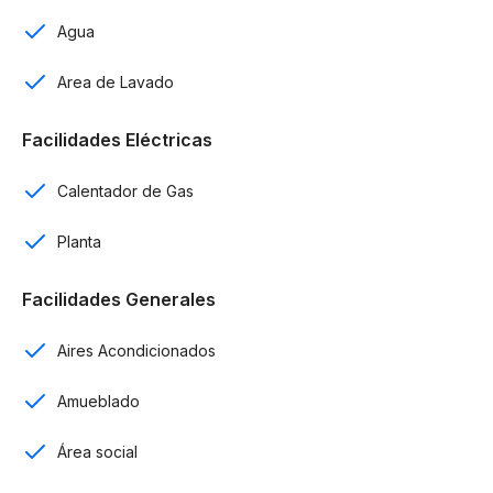
Comedor.
Agua
Cocina.
Balcón.
Area de Lavado
Área de lavado.
2 parqueos.
Facilidades Eléctricas
Apartamentos Tipo
Calentador de Gas
Penthouse de 150 m²
Planta
Primer nivel
Facilidades Generales
Sala y comedor a doble altura.
Balcón.
Aires Acondicionados
Medio baño para visitas.
Habitación secundaria con baño y vestidor.
Amueblado
Cocina.
Área social
Habitación de servicio con baño.
Área de lavado.