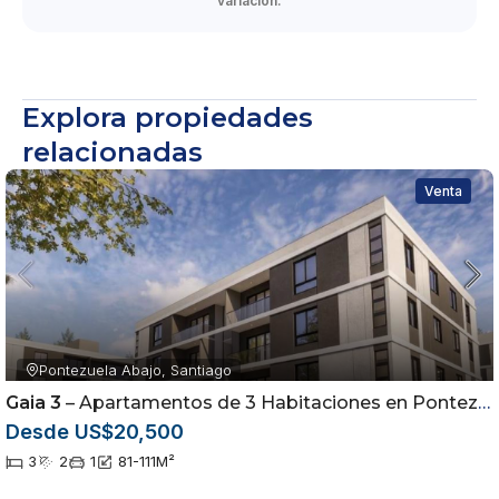
variación.
Explora propiedades
relacionadas
Venta
Pontezuela Abajo, Santiago
Gaia 3
– Apartamentos de 3 Habitaciones en Pontezuela | Airbnb Friendly
Desde US$20,500
3
2
1
81-111
M²