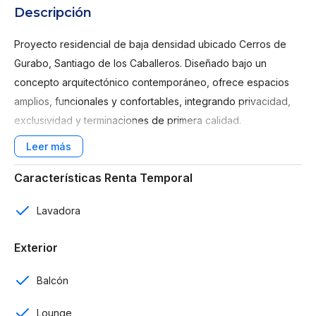
Descripción
Proyecto residencial de baja densidad ubicado Cerros de
Gurabo, Santiago de los Caballeros. Diseñado bajo un
concepto arquitectónico contemporáneo, ofrece espacios
amplios, funcionales y confortables, integrando privacidad,
exclusividad y terminaciones de primera calidad.
La propuesta residencial ha sido concebida para satisfacer
las necesidades de familias y profesionales que buscan una
Características Renta Temporal
experiencia de vida superior, con vistas privilegiadas,
amplias áreas sociales y amenidades orientadas al bienestar
Lavadora
y la recreación.
Exterior
Características del
Proyecto
Balcón
Lounge