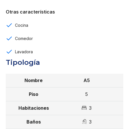
Estar familiar integrado.
Otras características
Comedor.
Amplia cocina fría con isla.
Cocina
Cocina caliente independiente.
Área de lavado.
Comedor
Habitación de servicio con baño.
Lavadora
Segundo nivel
Tipología
Tres habitaciones.
Baño privado y vestidor en cada habitación.
A5
Incluye
5
3 parqueos.
3
Acceso independiente por ambos niveles.
Amenidades
3