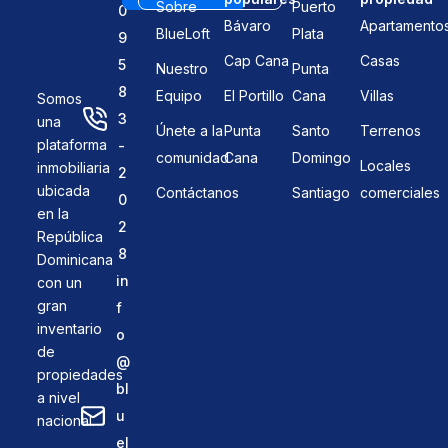
Sobre
Puerto
0
Bávaro
Apartamento
BlueLoft
Plata
9
Cap Cana
Casas
5
Nuestro
Punta
8
Equipo
El Portillo
Cana
Villas
Somos
3
una
Únete a la
Punta
Santo
Terrenos
plataforma
-
comunidad
Cana
Domingo
Locales
inmobiliaria
2
ubicada
Contáctanos
Santiago
comerciales
0
en la
2
República
8
Dominicana
in
con un
gran
f
inventario
o
de
@
propiedades
bl
a nivel
u
nacional.
el