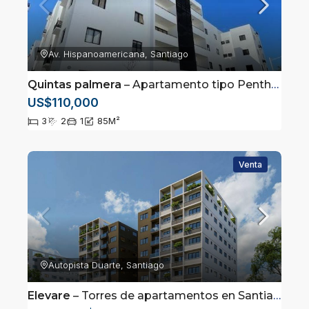
Av. Hispanoamericana, Santiago
Quintas palmera
– Apartamento tipo Penthouse con terraza privada en Avenida Hispanoamericana, Santiago de los Caballeros
US$110,000
3
2
1
85
M²
Venta
Autopista Duarte, Santiago
Elevare
– Torres de apartamentos en Santiago