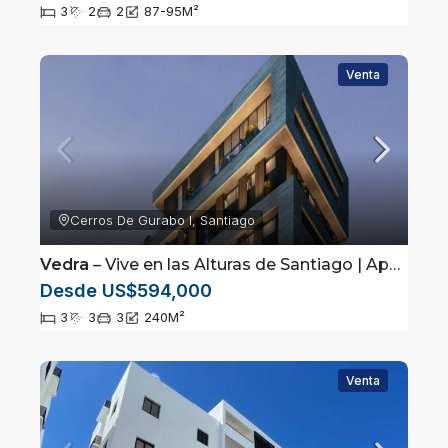
3
2
2
87-95
M²
Venta
Cerros De Gurabo I, Santiago
Vedra
– Vive en las Alturas de Santiago | Apartamentos de Lujo desde 136 m²
Desde US$594,000
3
3
3
240
M²
Venta