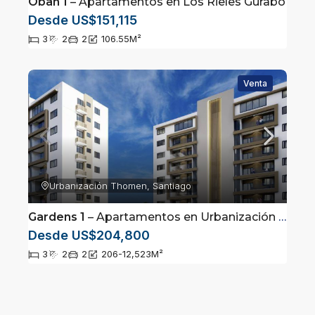
Oban 1
– Apartamentos en Los Rieles Gurabo
Desde US$151,115
3
2
2
106.55
M²
Venta
Urbanización Thomen, Santiago
Gardens 1
– Apartamentos en Urbanización Thomen
Desde US$204,800
3
2
2
206-12,523
M²