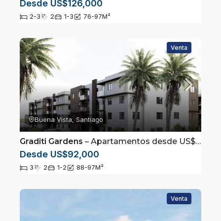
Desde US$126,000
2-3
2
1-3
76-97
M²
Venta
Buena Vista, Santiago
Graditi Gardens
– Apartamentos desde US$ 92,000 en Santiago
Desde US$92,000
3
2
1-2
88-97
M²
Venta