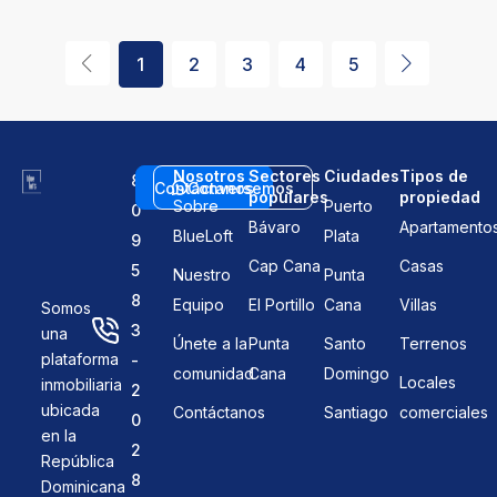
1
2
3
4
5
Nosotros
Sectores
Ciudades
Tipos de
8
Contáctanos
Conversemos
populares
propiedad
Sobre
Puerto
0
Bávaro
Apartamento
BlueLoft
Plata
9
Cap Cana
Casas
5
Nuestro
Punta
8
Equipo
El Portillo
Cana
Villas
Somos
3
una
Únete a la
Punta
Santo
Terrenos
plataforma
-
comunidad
Cana
Domingo
Locales
inmobiliaria
2
ubicada
Contáctanos
Santiago
comerciales
0
en la
2
República
8
Dominicana