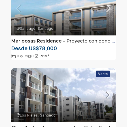
Santiago, Santiago
Mariposas Residence
– Proyecto con bono primera vivienda
Desde US$78,000
3
2
1
76
M²
Venta
Los Rieles, Santiago