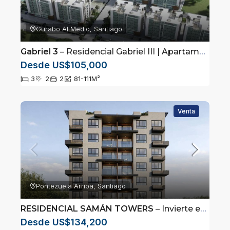
Gurabo Al Medio, Santiago
Gabriel 3
– Residencial Gabriel III | Apartamentos de 3 Habitaciones en Gurabo
Desde US$105,000
3
2
2
81-111
M²
Venta
Pontezuela Arriba, Santiago
RESIDENCIAL SAMÁN TOWERS
– Invierte en Santiago | 3 Habitaciones y Amenidades Premium
Desde US$134,200