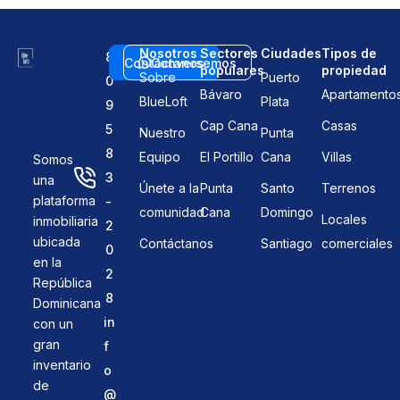
Nosotros
Sectores
Ciudades
Tipos de
8
Contáctanos
Conversemos
populares
propiedad
Sobre
Puerto
0
Bávaro
Apartamento
BlueLoft
Plata
9
Cap Cana
Casas
5
Nuestro
Punta
8
Equipo
El Portillo
Cana
Villas
Somos
3
una
Únete a la
Punta
Santo
Terrenos
plataforma
-
comunidad
Cana
Domingo
Locales
inmobiliaria
2
ubicada
Contáctanos
Santiago
comerciales
0
en la
2
República
8
Dominicana
in
con un
gran
f
inventario
o
de
@