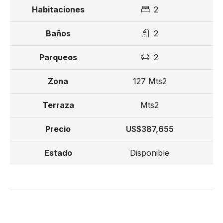
2
2
2
127 Mts2
Mts2
US$387,655
Disponible