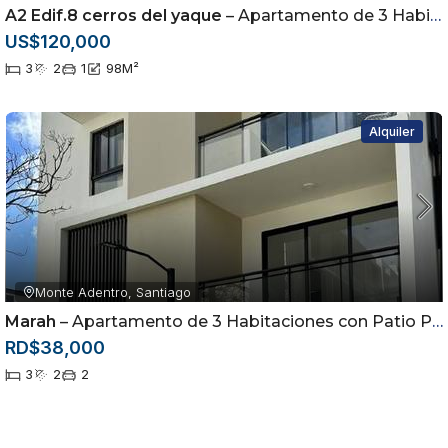
A2 Edif.8 cerros del yaque
– Apartamento de 3 Habitaciones en Cerros del Yaque | Piscina y Casa Club |
US$120,000
3
2
1
98
M²
Alquiler
Monte Adentro, Santiago
Marah
– Apartamento de 3 Habitaciones con Patio Privado en Alquiler | Monte Adentro, Santiago
RD$38,000
3
2
2