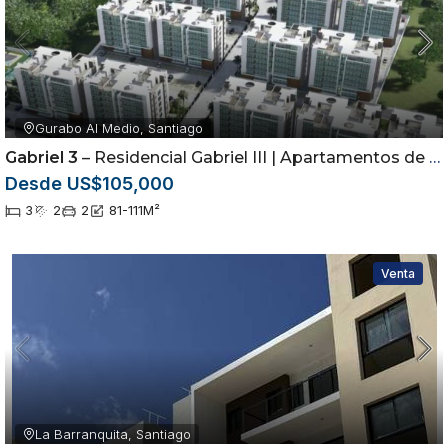
Gurabo Al Medio, Santiago
Gabriel 3
– Residencial Gabriel III | Apartamentos de 3 Habitaciones en Gurabo
Desde US$105,000
3
2
2
81-111
M²
Venta
La Barranquita, Santiago