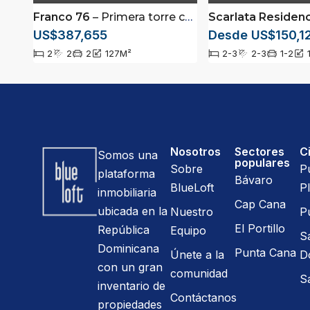
Franco 76
– Primera torre con ascensores para vehículos en Santiago de los Caballeros
Scarlata Residen
US$387,655
Desde US$150,1
2
2
2
127
M²
2-3
2-3
1-2
Nosotros
Sectores
C
Somos una
populares
Sobre
P
plataforma
Bávaro
BlueLoft
Pl
inmobiliaria
Cap Cana
ubicada en la
Nuestro
P
El Portillo
República
Equipo
S
Dominicana
Punta Cana
Únete a la
D
con un gran
comunidad
S
inventario de
Contáctanos
propiedades