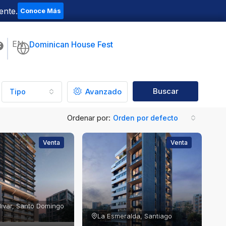
ente.
Conoce Más
EN
Dominican House Fest
Buscar
Avanzado
Tipo
Ordenar por:
Orden por defecto
Venta
Venta
ivar, Santo Domingo 
La Esmeralda, Santiago