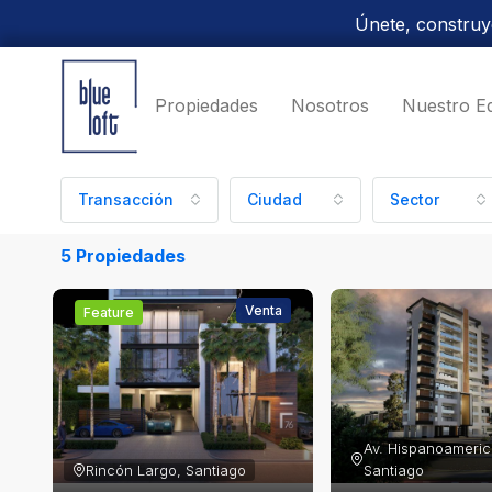
Únete, construye
Propiedades
Nosotros
Nuestro E
Transacción
Ciudad
Sector
5 Propiedades
Venta
Feature
Av. Hispanoameric
Rincón Largo, Santiago
Santiago