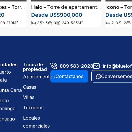
ces
– Torre de 12 niveles ubicada en Avenida Hispanoamericana, Santiago
Halo
– Torre de apartamentos ubicada en La Trinitaria, Santiago, República Dominicana.
Icono
– Torre ubicada 
20
Desde US$900,000
Desde US
108-170
M²
3
5
3
240-535
M²
2-3
2
iudades
Tipos de
809 583-2028
info@bluelof
propiedad
uerto
Contáctanos
Conversemo
Apartamentos
ata
Casas
unta Cana
Villas
anto
Terrenos
omingo
Locales
antiago
comerciales