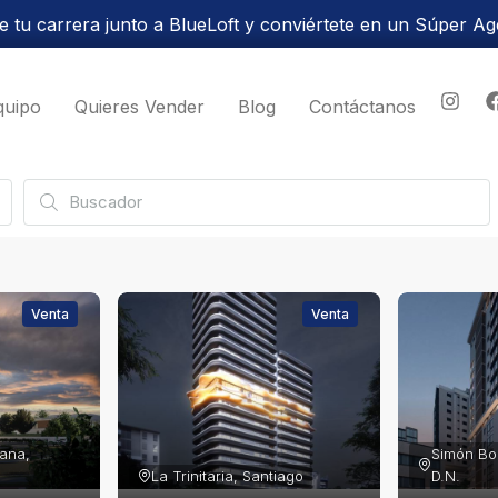
 tu carrera junto a BlueLoft y conviértete en un Súper Ag
quipo
Quieres Vender
Blog
Contáctanos
Venta
Venta
ana, 
Simón Bol
La Trinitaria, Santiago
D.N.