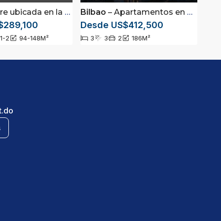
en la Avenida Bolívar, Distrito Nacional, Rep. Dom.
Bilbao
– Apartamentos en La Esmeralda, Santiago
$289,100
Desde US$412,500
1-2
94-148
M²
3
3
2
186
M²
t.do
s