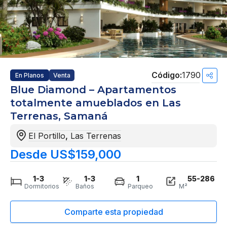
1790
En Planos
Venta
Blue Diamond – Apartamentos
totalmente amueblados en Las
Terrenas, Samaná
El Portillo
,
Las Terrenas
Desde US$159,000
1-3
1-3
1
55-286
Dormitorios
Baños
Parqueo
M²