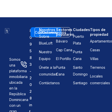
Nosotros
Sectores
Ciudades
Tipos de
8
Contáctanos
Conversemos
populares
propiedad
Sobre
Puerto
0
Bávaro
Apartamento
BlueLoft
Plata
9
Cap Cana
Casas
5
Nuestro
Punta
8
Equipo
El Portillo
Cana
Villas
Somos
3
una
Únete a la
Punta
Santo
Terrenos
plataforma
-
comunidad
Cana
Domingo
Locales
inmobiliaria
2
ubicada
Contáctanos
Santiago
comerciales
0
en la
2
República
8
Dominicana
in
con un
gran
f