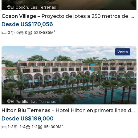
El Cosón, Las Terrenas
Coson Village
– Proyecto de lotes a 250 metros de la playa
Desde US$170,056
0
0
0
523-585
M²
Venta
El Portillo, Las Terrenas
Hilton Blu Terrenas
– Hotel Hilton en primera linea de playa en Las Terrenas, Saman
Desde US$199,000
1-3
1-4
1-2
65-300
M²