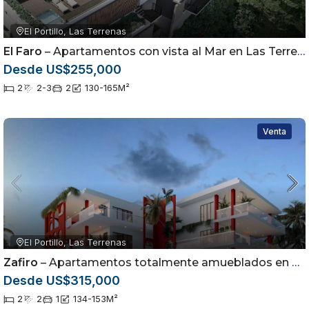
El Portillo, Las Terrenas
El Faro
– Apartamentos con vista al Mar en Las Terrenas
Desde US$255,000
2
2-3
2
130-165
M²
Venta
El Portillo, Las Terrenas
Zafiro
– Apartamentos totalmente amueblados en Las Terrenas, Samaná
Desde US$315,000
2
2
1
134-153
M²