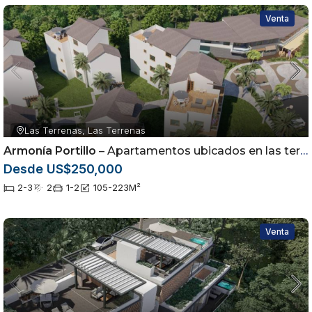
Venta
Las Terrenas, Las Terrenas
Armonía Portillo
– Apartamentos ubicados en las terrenas Samaná
Desde US$250,000
2-3
2
1-2
105-223
M²
Venta