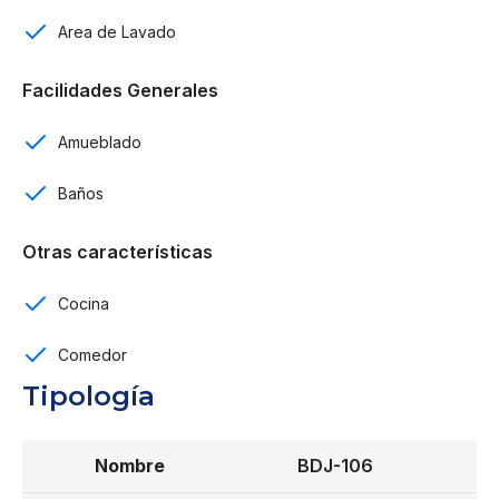
Amenidades:
Area de Lavado
2,200 metros de lazy river
Facilidades Generales
25 canchas deportivas
Amueblado
2 spas
Baños
5,000 m2 de club de playa
Otras características
Gimnasio
Cocina
Carritos eléctricos
Comedor
Centro comercial
Tipología
Bares y restaurantes
Sala de cine
BDJ-106