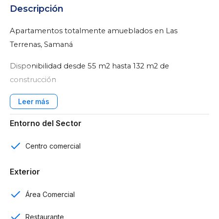
Descripción
Apartamentos totalmente amueblados en Las
Terrenas, Samaná
Disponibilidad desde 55 m2 hasta 132 m2 de
construcción
Características:
Edificaciones de 3 niveles
Entorno del Sector
1, 2 y 3 habitaciones
Centro comercial
1, 2 y 3 baños
Exterior
1 parqueo
Área Comercial
Baños de visitas para algunas unidades
Restaurante