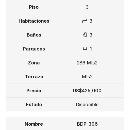
3
3
3
1
286 Mts2
Mts2
US$425,000
Disponible
BDP-306