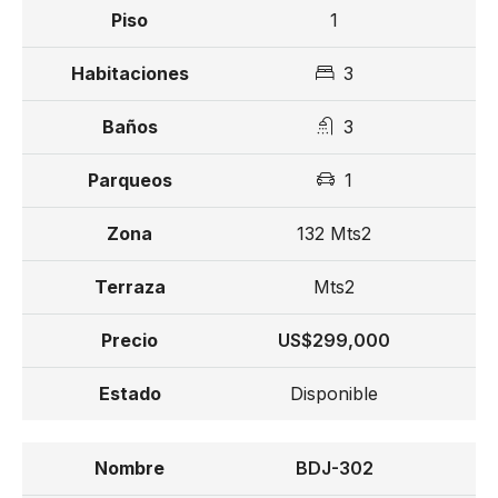
Anfiteatro con capacidad de 3,500 personas
1
Iglesia
3
Parque ecológico
3
Piazza Italiana
1
Boulevard Frances
132 Mts2
Museo de la Historia Dominicana
Mts2
Ley de confotur
US$299,000
Reserva US$ 3,000
Disponible
15% de separación
35% de inicial
BDJ-302
50% contra entrega