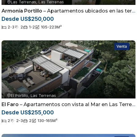
Las Terrenas, Las Terrenas
Armonía Portillo
– Apartamentos ubicados en las terrenas Samaná
Desde US$250,000
2-3
2
1-2
105-223
M²
Venta
El Portillo, Las Terrenas
El Faro
– Apartamentos con vista al Mar en Las Terrenas
Desde US$255,000
2
2-3
2
130-165
M²