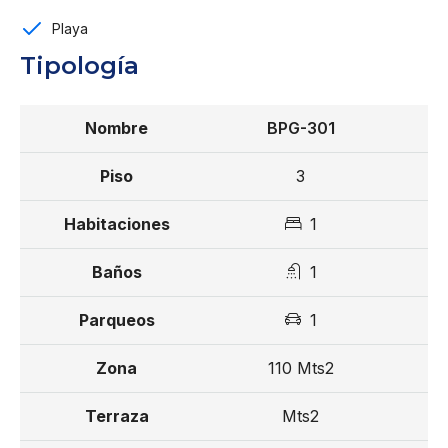
Guarderia
Playa
Parqueos
Tipología
Administrador con más de 92 años de experiencia
BPG-301
Alta rentabilidad hotelera
3
Fiduciaria
Reserva con US$ 3,000
1
15% de separación
1
35% de inicial
1
50% contra entrega
110 Mts2
Entrega para primer trimestre 2029
Mts2
Desde US$ 199,000