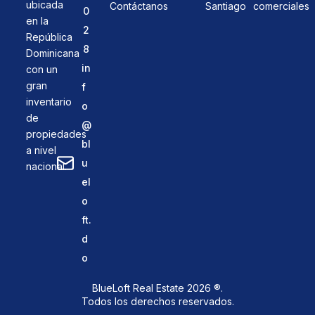
ubicada
Contáctanos
Santiago
comerciales
0
en la
2
República
8
Dominicana
in
con un
gran
f
inventario
o
de
@
propiedades
bl
a nivel
u
nacional.
el
o
ft.
d
o
BlueLoft Real Estate 2026 ®.
Todos los derechos reservados.