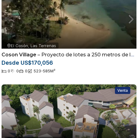
El Cosón, Las Terrenas
Coson Village
– Proyecto de lotes a 250 metros de la playa
Desde US$170,056
0
0
0
523-585
M²
Venta