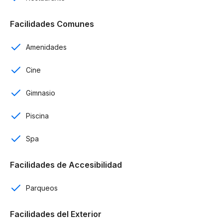
Restaurante
Facilidades Comunes
Club de playa
Amenidades
Bares
Cine
Spa
Piscina
Gimnasio
Jauzzi
Piscina
Gimnasio
Spa
Área de juegos
Facilidades de Accesibilidad
Canchas deportivas
Parqueos
Salas de cine
Facilidades del Exterior