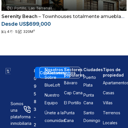
El Portillo, Las Terrenas
Serenity Beach
– Townhouses totalmente amueblados en Las Terrenas, Samaná
Desde US$699,000
4
5
320
M²
Nosotros
Sectores
Ciudades
Tipos de
8
Contáctanos
Conversemos
populares
propiedad
Sobre
Puerto
0
Bávaro
Apartamento
BlueLoft
Plata
9
Cap Cana
Casas
5
Nuestro
Punta
8
Equipo
El Portillo
Cana
Villas
Somos
3
una
Únete a la
Punta
Santo
Terrenos
plataforma
-
comunidad
Cana
Domingo
Locales
inmobiliaria
2