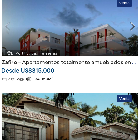
Venta
El Portillo, Las Terrenas
Zafiro
– Apartamentos totalmente amueblados en Las Terrenas, Samaná
Desde US$315,000
2
2
1
134-153
M²
Venta