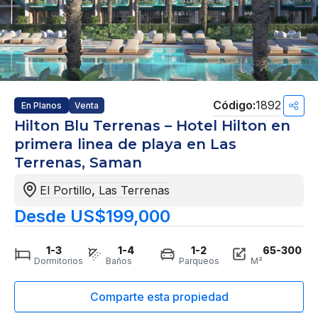
1892
En Planos
Venta
Hilton Blu Terrenas – Hotel Hilton en
primera linea de playa en Las
Terrenas, Saman
El Portillo
,
Las Terrenas
Desde US$199,000
1-3
1-4
1-2
65-300
Dormitorios
Baños
Parqueos
M²