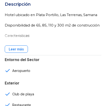
Descripción
Hotel ubicado en Plata Portillo, Las Terrenas, Samana
Disponibilidad de 65, 85, 110 y 300 m2 de construcción
Caracteristicas:
Suites sencillas o dobles
Townhouses de 2 habitaciones
Entorno del Sector
Completamente amueblados
Aeropuerto
A 5 minutos del malecón Las Terrenas
Exterior
A 20 minutos del aeropuerto internacional Juan Bosch
Club de playa
Amenidades
Restaurante