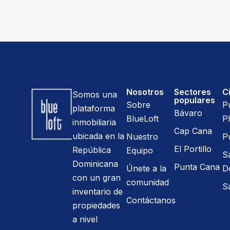
Nosotros
Sectores
C
Somos una
populares
Sobre
P
plataforma
Bávaro
BlueLoft
Pl
inmobiliaria
Cap Cana
ubicada en la
Nuestro
P
El Portillo
República
Equipo
S
Dominicana
Punta Cana
Únete a la
D
con un gran
comunidad
S
inventario de
Contáctanos
propiedades
a nivel