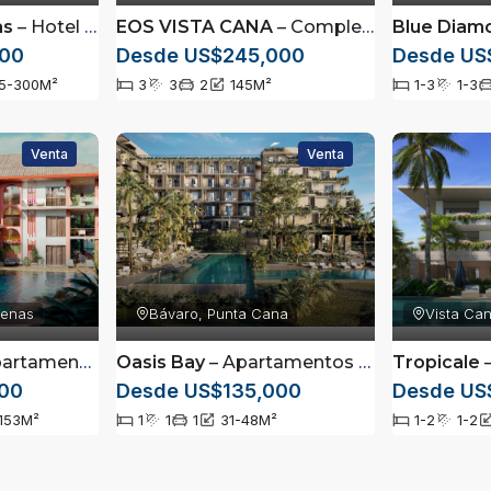
as
– Hotel Hilton en primera linea de playa en Las Terrenas, Saman
EOS VISTA CANA
– Complejo de villas ubicado en Vista Cana, Punta Cana
Blue Diam
000
Desde US$245,000
Desde US
5-300
M²
3
3
2
145
M²
1-3
1-3
Venta
Venta
rrenas
Bávaro, Punta Cana
Vista Ca
mente amueblados en Las Terrenas, Samaná
Oasis Bay
– Apartamentos completamente amueblados en Cana Bay, Punta Cana
Tropicale
– 
00
Desde US$135,000
Desde US
153
M²
1
1
1
31-48
M²
1-2
1-2