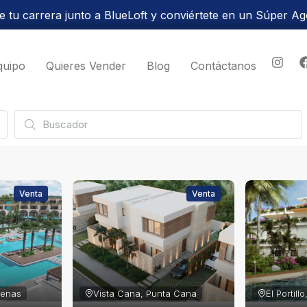
 tu carrera junto a BlueLoft y conviértete en un Súper Ag
quipo
Quieres Vender
Blog
Contáctanos
Venta
Venta
rrenas
Vista Cana, Punta Cana
El Portill