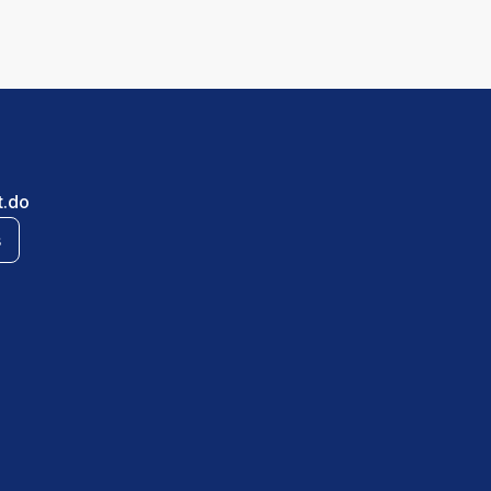
t.do
s