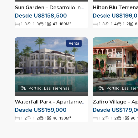
Sun Garden
– Desarrollo inmobiliario de lujo ubicado en Cabeza de Toro, Punta Cana
Hilton Blu Terren
Desde US$158,500
Desde US$199,
1-3
1-3
1
47-189
M²
1-3
1-4
1-2
6
Venta
El Portillo, Las Terrenas
El Portillo, Las Te
Waterfall Park
– Apartamentos totalmente amueblados en Las Terrenas, Samaná
Zafiro Village
– Apartamentos total
Desde US$159,000
Desde US$179,0
1-2
1-2
1
46-130
M²
1-2
1-2
1
90-