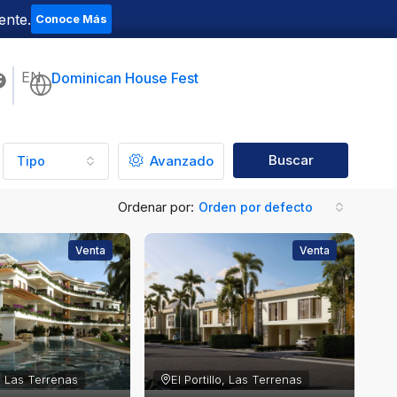
ente.
Conoce Más
EN
Dominican House Fest
Buscar
Avanzado
Tipo
Ordenar por:
Orden por defecto
Venta
Venta
o, Las Terrenas
El Portillo, Las Terrenas