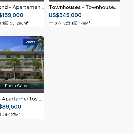
ond
– Apartamentos totalmente amueblados en Las Terrenas, Samaná
Townhouses
– Townhouses totalmente amueblados en Las Terrenas, Samaná
$159,000
US$545,000
1
55-286
M²
3
3
1
178
M²
Venta
na, Punta Cana
Apartamentos en Vista Cana, Punta Cana
$89,500
44-127
M²