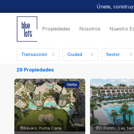
Únete, construye
Propiedades
Nosotros
Nuestro E
Transacción
Ciudad
Sector
29 Propiedades
Venta
Bávaro, Punta Cana
El Portillo, Las Te