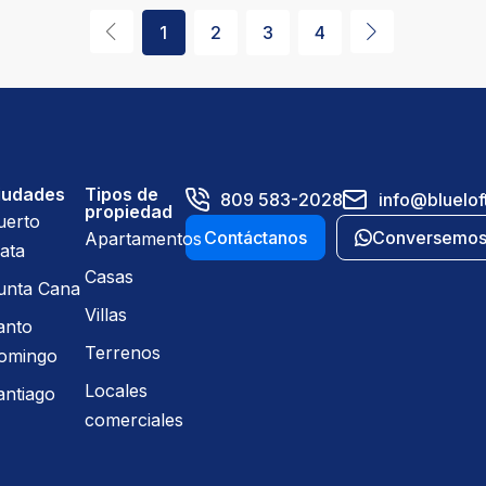
1
2
3
4
iudades
Tipos de
809 583-2028
info@bluelof
propiedad
uerto
Contáctanos
Conversemo
Apartamentos
ata
Casas
unta Cana
Villas
anto
Terrenos
omingo
Locales
antiago
comerciales