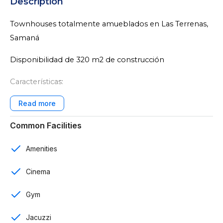
Description
Townhouses totalmente amueblados en Las Terrenas,
Samaná
Disponibilidad de 320 m2 de construcción
Características:
32 townhouses
Common Facilities
3 niveles
4 rooms
Amenities
5 baños
Cinema
Sala
Gym
Cocina
Jacuzzi