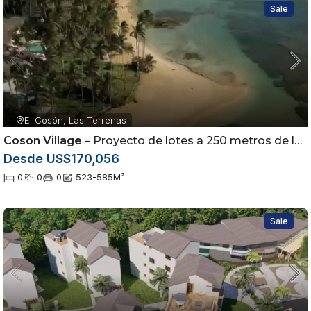
Sale
El Cosón, Las Terrenas
Coson Village
– Proyecto de lotes a 250 metros de la playa
Desde US$170,056
0
0
0
523-585
M²
Sale