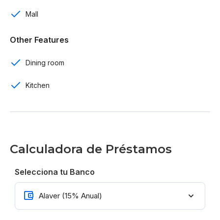
5,000 m2 de club de playa
Mall
Gimnasio
Other Features
Carritos eléctricos
Dining room
Centro comercial
Kitchen
Bares y restaurantes
Sala de cine
Anfiteatro con capacidad de 3,500 personas
Calculadora de Préstamos
Iglesia
Selecciona tu Banco
Parque ecológico
Piazza Italiana