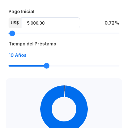
Boulevard Frances
Pago Inicial
Museo de la Historia Dominicana
0.72%
US$
Ley de confotur
Reserva US$ 3,000
Tiempo del Préstamo
15% de separación
10
Años
35% de inicial
50% contra entrega
Entrega para Noviembre 2026
Fiduciaria
From US$ 699,000