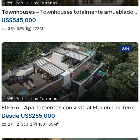
El Portillo, Las Terrenas
Townhouses
– Townhouses totalmente amueblados en Las Terrenas, Samaná
US$545,000
3
3
1
178
M²
Sale
El Portillo, Las Terrenas
El Faro
– Apartamentos con vista al Mar en Las Terrenas
Desde US$255,000
2
2-3
2
130-165
M²