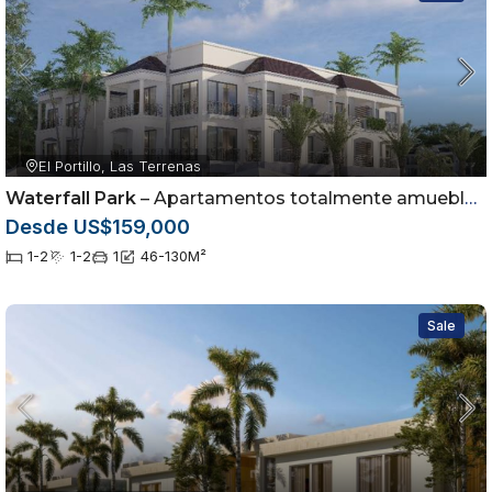
El Portillo, Las Terrenas
Waterfall Park
– Apartamentos totalmente amueblados en Las Terrenas, Samaná
Desde US$159,000
1-2
1-2
1
46-130
M²
Sale