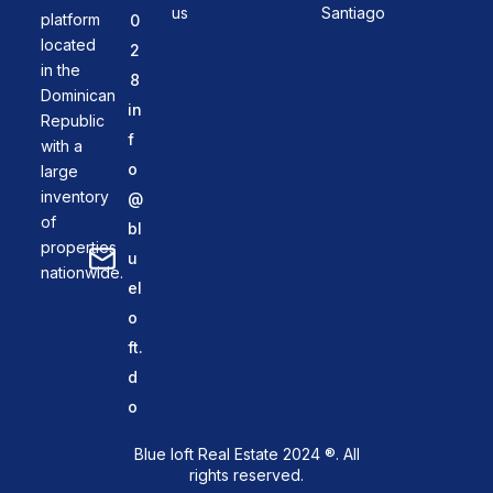
us
Santiago
platform
0
located
2
in the
8
Dominican
in
Republic
f
with a
o
large
inventory
@
of
bl
properties
u
nationwide.
el
o
ft.
d
o
Blue loft Real Estate 2024 ®. All
rights reserved.