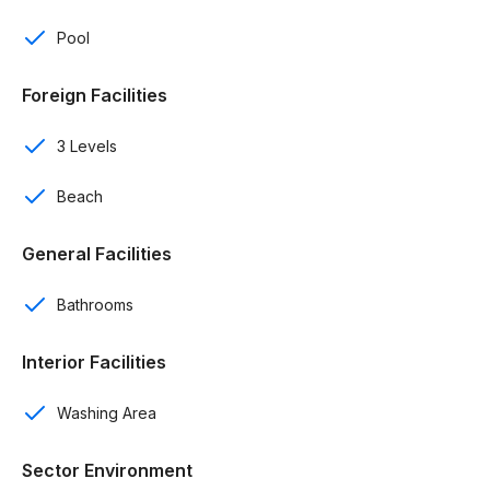
Comedor
Pool
Área de lavado
Foreign Facilities
Balcones tipo terraza en rooms
3 Levels
Jacuzzi
Beach
Acceso directo a piscina
General Facilities
Completamente amuebladas
Bathrooms
Amenidades:
Interior Facilities
2,200 metros de lazy river
25 canchas deportivas
Washing Area
2 spas
Sector Environment