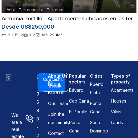
Las Terrenas, Las Terrenas
Armonía Portillo
– Apartamentos ubicados en las terrenas Samaná
Desde US$250,000
2-3
2
1-2
105-223
M²
About Us
Popular
Cities
Types of
8
Contact
Let's
sectors
property
About
Puerto
0
us
talk
Bávaro
Apartments
BlueLoft
Plata
9
Cap Cana
Houses
5
Our Team
Punta
8
El Portillo
Cana
Villas
Join the
We
3
are a
community
Punta
Santo
Lands
-
real
Cana
Domingo
Contact
2
estate