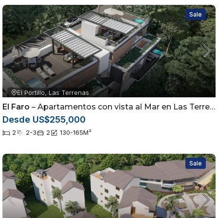
Sale
El Portillo, Las Terrenas
El Faro
– Apartamentos con vista al Mar en Las Terrenas
Desde US$255,000
2
2-3
2
130-165
M²
Sale