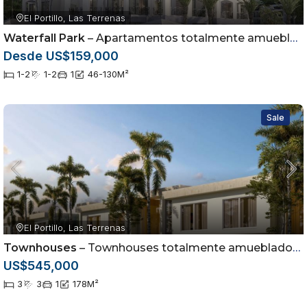
El Portillo, Las Terrenas
Waterfall Park
– Apartamentos totalmente amueblados en Las Terrenas, Samaná
Desde US$159,000
1-2
1-2
1
46-130
M²
Sale
El Portillo, Las Terrenas
Townhouses
– Townhouses totalmente amueblados en Las Terrenas, Samaná
US$545,000
3
3
1
178
M²