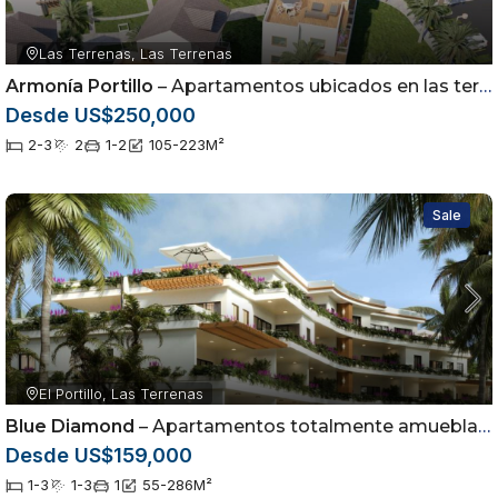
Las Terrenas, Las Terrenas
Armonía Portillo
– Apartamentos ubicados en las terrenas Samaná
Desde US$250,000
2-3
2
1-2
105-223
M²
Sale
El Portillo, Las Terrenas
Blue Diamond
– Apartamentos totalmente amueblados en Las Terrenas, Samaná
Desde US$159,000
1-3
1-3
1
55-286
M²