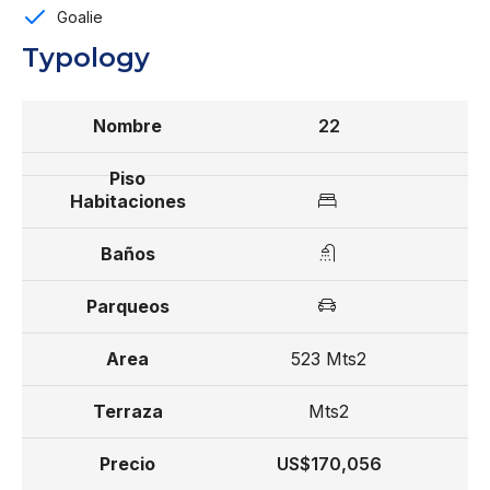
Control de acceso
Goalie
Typology
Ubicado cercano al proyecto Los Nómadas
Reserva US$ 5,000
22
Completar 30% en 30 días
70% en cuotas mensuales hasta diciembre 2026
Leyr de confotur
From US$ 175,419
523 Mts2
Mts2
US$170,056