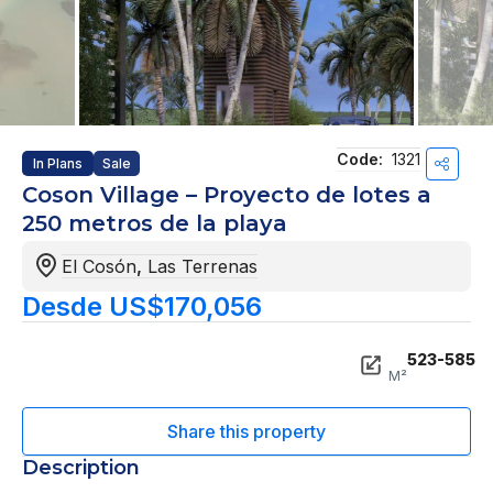
Code:
1321
In Plans
Sale
Coson Village – Proyecto de lotes a
250 metros de la playa
El Cosón
,
Las Terrenas
Desde US$170,056
523-585
M²
Description