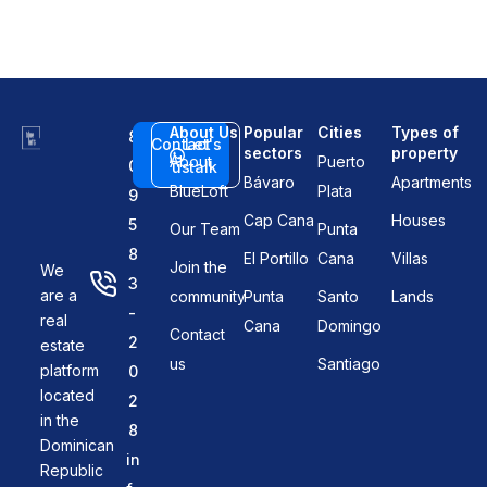
About Us
Popular
Cities
Types of
8
Contact
Let's
sectors
property
About
Puerto
0
us
talk
Bávaro
Apartments
BlueLoft
Plata
9
Cap Cana
Houses
5
Our Team
Punta
8
El Portillo
Cana
Villas
Join the
We
3
are a
community
Punta
Santo
Lands
-
real
Cana
Domingo
Contact
2
estate
us
Santiago
platform
0
located
2
in the
8
Dominican
in
Republic