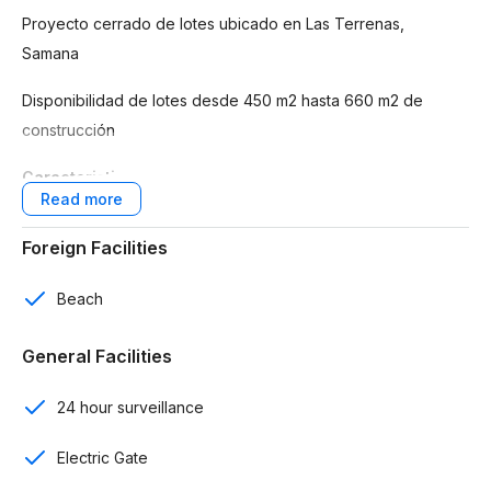
Proyecto cerrado de lotes ubicado en Las Terrenas,
Samana
Disponibilidad de lotes desde 450 m2 hasta 660 m2 de
construcción
Caracteristicas:
29 lotes para construcción de villas
Foreign Facilities
Ubicado a tan solo 3 minutos de la playa (250 metros)
Beach
Calles asfaltadas
General Facilities
Seguridad 24/7
24 hour surveillance
Servicios de electricidad, agua y fibra óptica
Electric Gate
Camaras con video de vigilancia