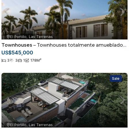
El Portillo, Las Terrenas
Townhouses
– Townhouses totalmente amueblados en Las Terrenas, Samaná
US$545,000
3
3
1
178
M²
Sale
El Portillo, Las Terrenas