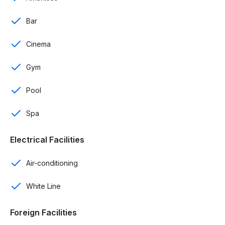
Sala
Bar
Cocina
Cinema
Comedor
Gym
Balcones terrazas
Pool
Completamente amueblados
Spa
Connecting
Terrazas con piscina swim up
Electrical Facilities
Piscina
Air-conditioning
Carritos de golf
White Line
Programa de rentas
Foreign Facilities