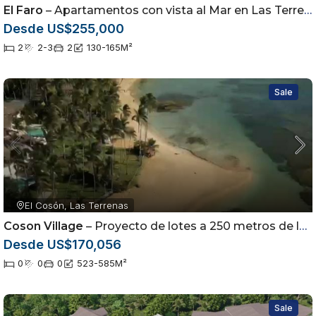
El Faro
– Apartamentos con vista al Mar en Las Terrenas
Desde US$255,000
2
2-3
2
130-165
M²
Sale
El Cosón, Las Terrenas
Coson Village
– Proyecto de lotes a 250 metros de la playa
Desde US$170,056
0
0
0
523-585
M²
Sale