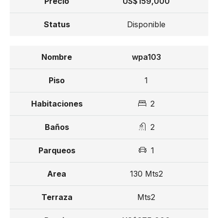
US$159,000
Disponible
wpa103
1
2
2
1
130 Mts2
Mts2