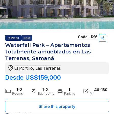
Code:
1216
In Plans
Sale
Waterfall Park – Apartamentos
totalmente amueblados en Las
Terrenas, Samaná
El Portillo
,
Las Terrenas
Desde US$159,000
1-2
1-2
1
46-130
Rooms
Bathrooms
Parking
M²