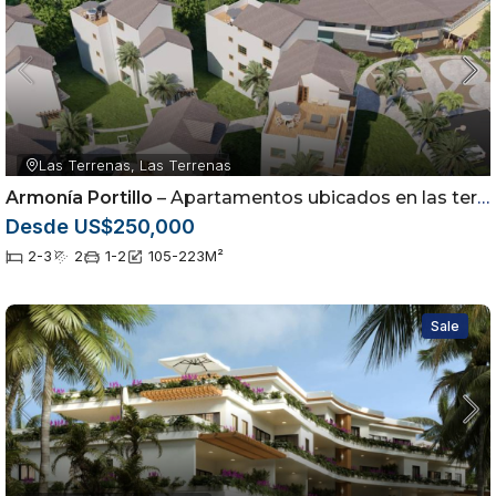
Las Terrenas, Las Terrenas
Armonía Portillo
– Apartamentos ubicados en las terrenas Samaná
Desde US$250,000
2-3
2
1-2
105-223
M²
Sale