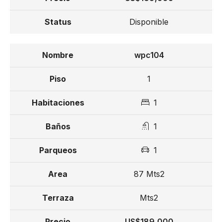
Entrega para Noviembre 2026
Disponible
Fiduciaria
wpc104
From US$ 159,000
1
1
1
1
87 Mts2
Mts2
US$189,000