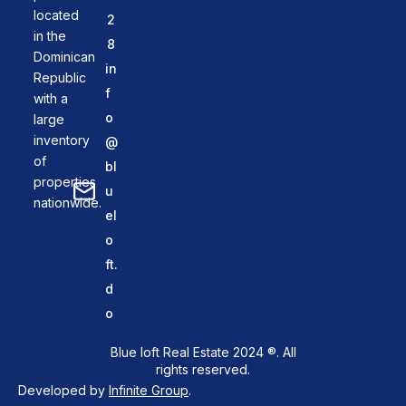
located
2
in the
8
Dominican
in
Republic
f
with a
o
large
inventory
@
of
bl
properties
u
nationwide.
el
o
ft.
d
o
Blue loft Real Estate 2024 ®. All
rights reserved.
Developed by
Infinite Group
.