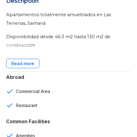
Description
Apartamentos totalmente amueblados en Las
Terrenas, Samaná
Disponibilidad desde 46.3 m2 hasta 130 m2 de
construcción
Características:
8 edificios de 3 niveles
Abroad
96 apartamentos
Commercial Area
1 y 2 rooms
Restaurant
1 y 2 baños
Common Facilities
1 parqueo
Amenities