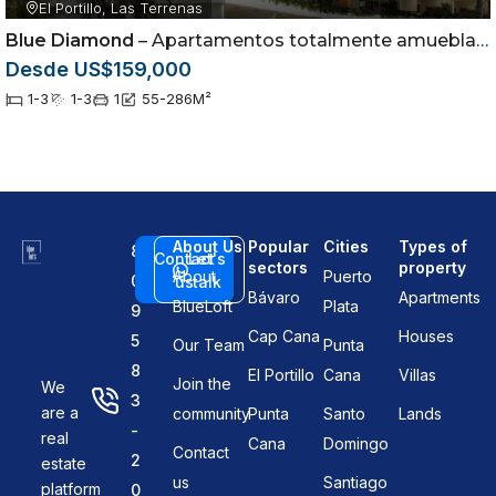
El Portillo, Las Terrenas
Blue Diamond
– Apartamentos totalmente amueblados en Las Terrenas, Samaná
Desde US$159,000
1-3
1-3
1
55-286
M²
About Us
Popular
Cities
Types of
8
Contact
Let's
sectors
property
About
Puerto
0
us
talk
Bávaro
Apartments
BlueLoft
Plata
9
Cap Cana
Houses
5
Our Team
Punta
8
El Portillo
Cana
Villas
Join the
We
3
are a
community
Punta
Santo
Lands
-
real
Cana
Domingo
Contact
2
estate
us
Santiago
platform
0