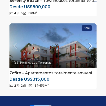
Serenity Beach
– Townhouses totalmente amueblados en Las Terrenas, Samaná
Desde US$699,000
4
5
320
M²
Sale
El Portillo, Las Terrenas
Zafiro
– Apartamentos totalmente amueblados en Las Terrenas, Samaná
Desde US$315,000
2
2
1
134-153
M²