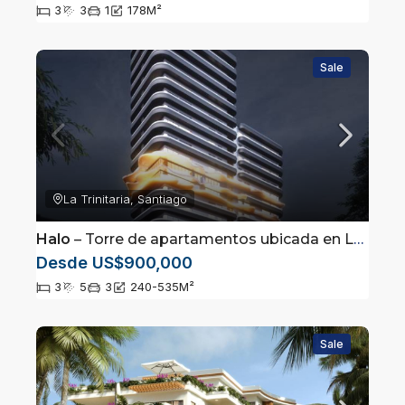
3
3
1
178
M²
Sale
La Trinitaria, Santiago
Halo
– Torre de apartamentos ubicada en La Trinitaria, Santiago, República Dominicana.
Desde US$900,000
3
5
3
240-535
M²
Sale