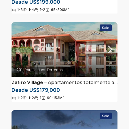
Desde US$199,000
1-3
1-4
1-2
65-300
M²
Sale
El Portillo, Las Terrenas
Zafiro Village
– Apartamentos totalmente amueblados en Las Terrenas, Samaná
Desde US$179,000
1-2
1-2
1
90-153
M²
Sale