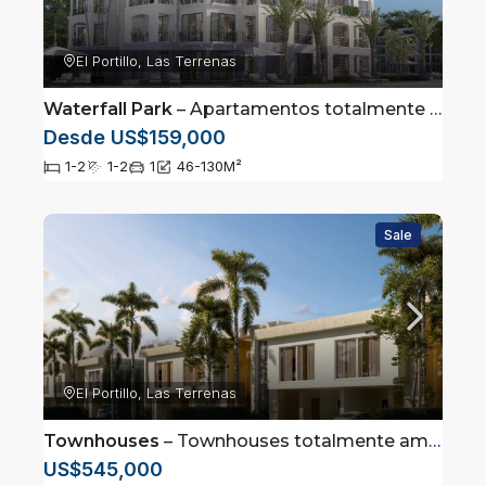
El Portillo, Las Terrenas
Waterfall Park
– Apartamentos totalmente amueblados en Las Terrenas, Samaná
Desde US$159,000
1-2
1-2
1
46-130
M²
Sale
El Portillo, Las Terrenas
Townhouses
– Townhouses totalmente amueblados en Las Terrenas, Samaná
US$545,000