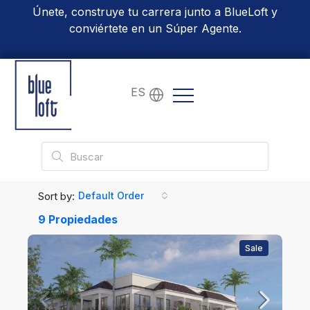
Únete, construye tu carrera junto a BlueLoft y
conviértete en un Súper Agente.
Conoce Más
ES
Sort by:
Default Order
9 Propiedades
Sale