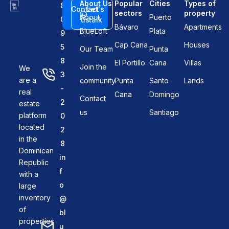
About Us
Popular
Cities
Types of
8
Contact
Let's
sectors
property
About
Puerto
0
us
talk
Bávaro
Apartments
BlueLoft
Plata
9
Cap Cana
Houses
5
Our Team
Punta
8
El Portillo
Cana
Villas
Join the
We
3
are a
community
Punta
Santo
Lands
-
real
Cana
Domingo
Contact
2
estate
us
Santiago
platform
0
located
2
in the
8
Dominican
in
Republic
f
with a
o
large
inventory
@
of
bl
properties
u