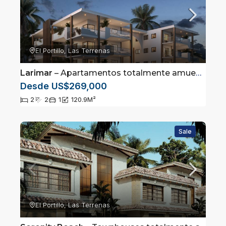
El Portillo, Las Terrenas
Larimar
– Apartamentos totalmente amueblados en Las Terrenas, Samaná
Desde US$269,000
2
2
1
120.9
M²
Sale
El Portillo, Las Terrenas