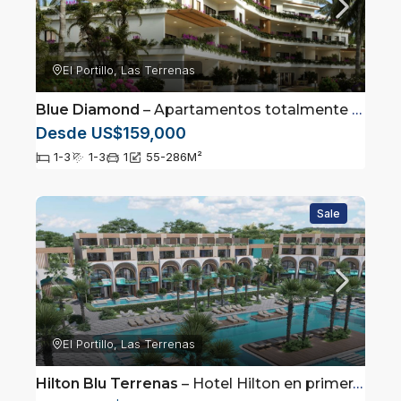
El Portillo, Las Terrenas
Blue Diamond
– Apartamentos totalmente amueblados en Las Terrenas, Samaná
Desde US$159,000
1-3
1-3
1
55-286
M²
Sale
El Portillo, Las Terrenas
Hilton Blu Terrenas
– Hotel Hilton en primera linea de playa en Las Terrenas, Saman