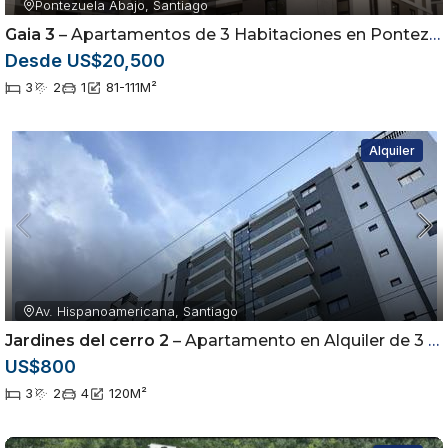
Pontezuela Abajo, Santiago
Gaia 3
– Apartamentos de 3 Habitaciones en Pontezuela | Airbnb Friendly
Desde US$20,500
3
2
1
81-111
M²
Alquiler
Av. Hispanoamericana, Santiago
Jardines del cerro 2
– Apartamento en Alquiler de 3 Habitaciones | Torre con Piscina |
US$800
3
2
4
120
M²