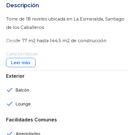
Descripción
Torre de 18 niveles ubicada en La Esmeralda, Santiago
de los Caballeros
Desde 77 m2 hasta 144.5 m2 de construcción
Características:
1 y 2 habitaciones
Exterior
2 baños
Balcón
Baño de visitas
Lounge
1 parqueo
Facilidades Comunes
Sala
Cocina
Amenidades