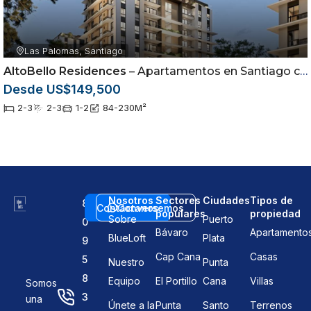
Las Palomas, Santiago
AltoBello Residences
– Apartamentos en Santiago con Exclusivas Amenidades
Desde US$149,500
2-3
2-3
1-2
84-230
M²
Nosotros
Sectores
Ciudades
Tipos de
8
Contáctanos
Conversemos
populares
propiedad
Sobre
Puerto
0
Bávaro
Apartamento
BlueLoft
Plata
9
Cap Cana
Casas
5
Nuestro
Punta
8
Equipo
El Portillo
Cana
Villas
Somos
3
una
Únete a la
Punta
Santo
Terrenos