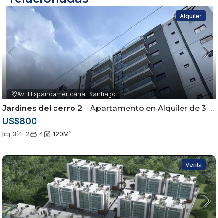
Alquiler
Av. Hispanoamericana, Santiago
Jardines del cerro 2
– Apartamento en Alquiler de 3 Habitaciones | Torre con Piscina |
US$800
3
2
4
120
M²
Venta