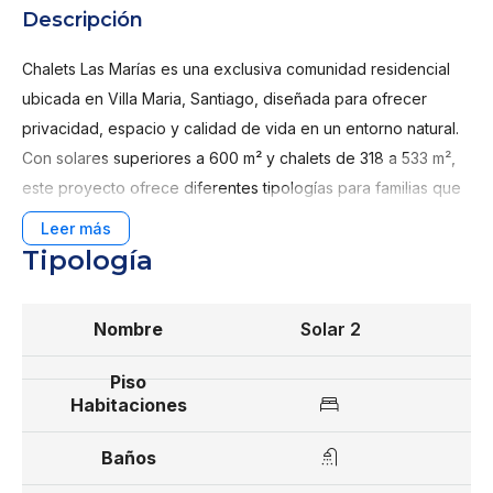
Descripción
Chalets Las Marías es una exclusiva comunidad residencial
ubicada en Villa Maria, Santiago, diseñada para ofrecer
privacidad, espacio y calidad de vida en un entorno natural.
Con solares superiores a 600 m² y chalets de 318 a 533 m²,
este proyecto ofrece diferentes tipologías para familias que
buscan comodidad y amplitud.
Tipología
Chalet Tipo A: 318 m², 2 habitaciones
secundarias con baño y walk-in closet,
habitación principal con baño y walk-in closet,
Solar 2
marquesina doble.
Chalet Tipo B: 430 m², 2 habitaciones
secundarias con baño y vestidor, habitación
principal con baño y vestidor, marquesina
doble, estudio y estar familiar.