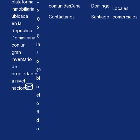
plataforma
-
comunidad
Cana
Domingo
Locales
inmobiliaria
2
ubicada
Contáctanos
Santiago
comerciales
0
en la
2
República
8
Dominicana
in
con un
gran
f
inventario
o
de
@
propiedades
bl
a nivel
u
nacional.
el
o
ft.
d
o