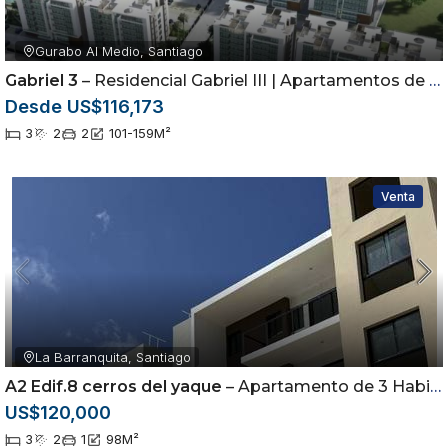
Gurabo Al Medio, Santiago
Gabriel 3
– Residencial Gabriel III | Apartamentos de 3 Habitaciones en Gurabo
Desde US$116,173
3
2
2
101-159
M²
Venta
La Barranquita, Santiago
A2 Edif.8 cerros del yaque
– Apartamento de 3 Habitaciones en Cerros del Yaque | Piscina y Casa Club |
US$120,000
3
2
1
98
M²