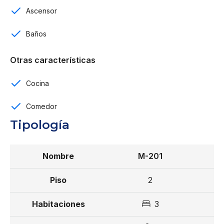
Ascensor
Lobby
Baños
Espacios de CC y chill out
Gym
Otras características
Club de Tennis
Cocina
Circuito de running
Comedor
Tipología
Circuito de bici
Zona deportiva
M-201
Zona commercial
2
Zonas verdes
3
Museo