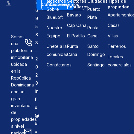
Nosotros
Sectores
Ciudades
Tipos de
8
Contáctanos
Conversemos
populares
propiedad
Sobre
Puerto
0
Bávaro
Apartamento
BlueLoft
Plata
9
Cap Cana
Casas
5
Nuestro
Punta
8
Equipo
El Portillo
Cana
Villas
Somos
3
una
Únete a la
Punta
Santo
Terrenos
plataforma
-
comunidad
Cana
Domingo
Locales
inmobiliaria
2
ubicada
Contáctanos
Santiago
comerciales
0
en la
2
República
8
Dominicana
in
con un
gran
f
inventario
o
de
@
propiedades
bl
a nivel
u
nacional.