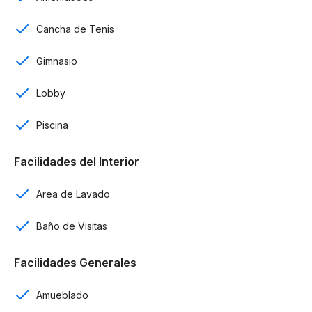
Cocina
Cancha de Tenis
Comedor
Gimnasio
Terraza
Lobby
Área de lavado
Piscina
Ascensor
Facilidades del Interior
Seguridad 24/7
Area de Lavado
Control de acceso
Baño de Visitas
Amenidades:
Facilidades Generales
16 piscinas
Amueblado
Jardín tropical