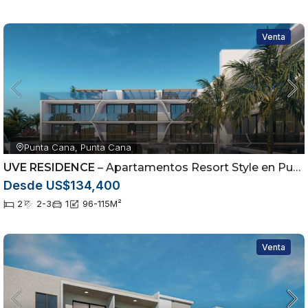
Venta
Punta Cana, Punta Cana
UVE RESIDENCE
– Apartamentos Resort Style en Punta Cana desde US$134,400 | Alta Rentabilidad
Desde US$134,400
2
2-3
1
96-115
M²
Venta