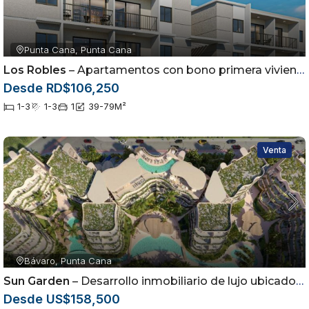
Punta Cana, Punta Cana
Los Robles
– Apartamentos con bono primera vivienda ubicados en el sector de Arena Gorda, Punta Cana
Desde RD$106,250
1-3
1-3
1
39-79
M²
Venta
Bávaro, Punta Cana
Sun Garden
– Desarrollo inmobiliario de lujo ubicado en Cabeza de Toro, Punta Cana
Desde US$158,500