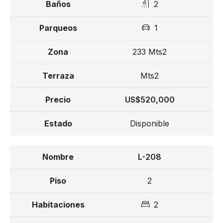
2
Club House
1
Zona de restaurantes
233 Mts2
Piscina de 10,000 M2
Mts2
20% de separación
60% durante la construcción
US$520,000
20% de contraentrega
Disponible
Entrega para Diciembre 2025
L-208
Desde US$ 340,000
2
2