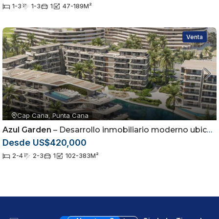
1-3
1-3
1
47-189
M²
Venta
Cap Cana, Punta Cana
Azul Garden
– Desarrollo inmobiliario moderno ubicado en Cap Cana, Punta Cana
Desde US$420,000
2-4
2-3
1
102-383
M²