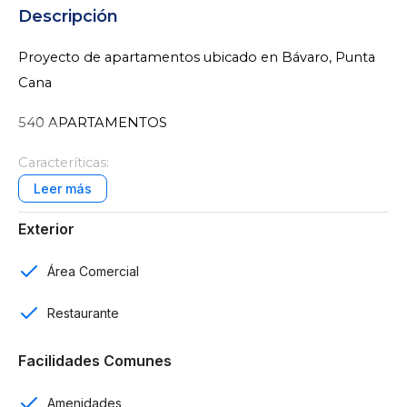
Descripción
Proyecto de apartamentos ubicado en Bávaro, Punta
Cana
540 APARTAMENTOS
Caracteríticas:
1, 2 y 3 habitaciones
Exterior
1 y 2 baños
Área Comercial
Baño de visitas
Restaurante
1 parqueo
Facilidades Comunes
Completamente amueblados
Sala
Amenidades