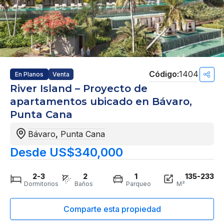
1404
En Planos
Venta
River Island – Proyecto de
apartamentos ubicado en Bávaro,
Punta Cana
Bávaro
,
Punta Cana
Desde US$340,000
2-3
2
1
135-233
Dormitorios
Baños
Parqueo
M²