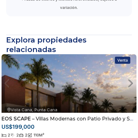
variación.
Explora propiedades
relacionadas
Venta
Vista Cana, Punta Cana
EOS SCAPE
– Villas Modernas con Patio Privado y Smart Home en Vistacana
US$199,000
2
2
2
110
M²