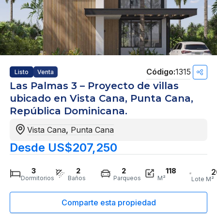
1315
Listo
Venta
Las Palmas 3 – Proyecto de villas
ubicado en Vista Cana, Punta Cana,
República Dominicana.
Vista Cana
,
Punta Cana
Desde US$207,250
3
2
2
118
2
Dormitorios
Baños
Parqueos
M²
Lote M²