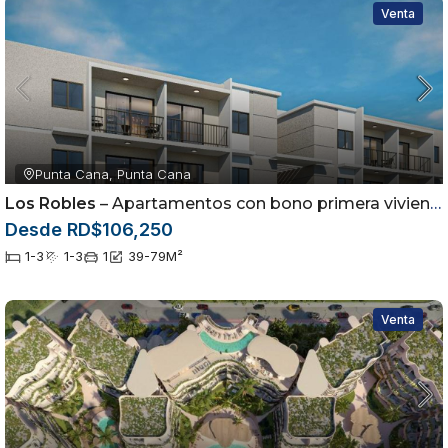
Venta
Punta Cana, Punta Cana
Los Robles
– Apartamentos con bono primera vivienda ubicados en el sector de Arena Gorda, Punta Cana
Desde RD$106,250
1-3
1-3
1
39-79
M²
Venta