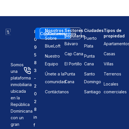
Nosotros
Sectores
Ciudades
Tipos de
8
Contáctanos
Conversemos
populares
propiedad
Sobre
Puerto
0
Bávaro
Apartamento
BlueLoft
Plata
9
Cap Cana
Casas
5
Nuestro
Punta
8
Equipo
El Portillo
Cana
Villas
Somos
3
una
Únete a la
Punta
Santo
Terrenos
plataforma
-
comunidad
Cana
Domingo
Locales
inmobiliaria
2
ubicada
Contáctanos
Santiago
comerciales
0
en la
2
República
8
Dominicana
in
con un
gran
f