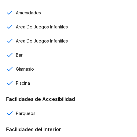
Sala
Amenidades
Comedor
Area De Juegos Infantiles
Área de lavado
Area De Juegos Infantiles
Pre instalación de aires acondicionados
Bar
Amenidades
Gimnasio
Campo de golf
Piscina
Senderos para correr
Facilidades de Accesibilidad
Espacios de coworking
Parqueos
Restaurantes
Lagos de pesca
Facilidades del Interior