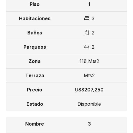
1
3
2
2
118 Mts2
Mts2
US$207,250
Disponible
3