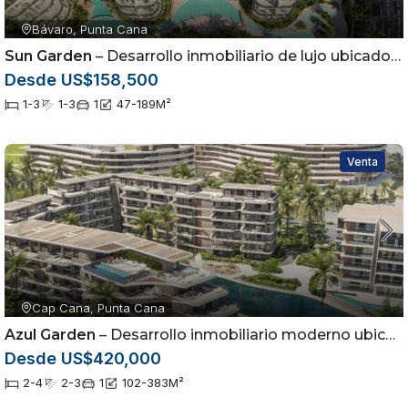
Bávaro, Punta Cana
Sun Garden
– Desarrollo inmobiliario de lujo ubicado en Cabeza de Toro, Punta Cana
Desde US$158,500
1-3
1-3
1
47-189
M²
Venta
Cap Cana, Punta Cana
Azul Garden
– Desarrollo inmobiliario moderno ubicado en Cap Cana, Punta Cana
Desde US$420,000
2-4
2-3
1
102-383
M²