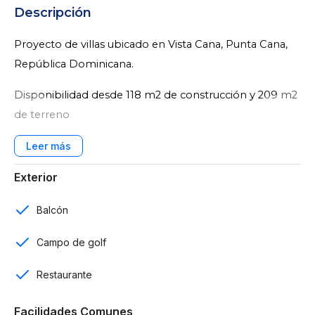
Descripción
Proyecto de villas ubicado en Vista Cana, Punta Cana,
República Dominicana.
Disponibilidad desde 118 m2 de construcción y 209 m2
de terreno
Características:
3 Habitaciones
Exterior
2 baños
Balcón
Baño de visita
Campo de golf
2 parqueos
Restaurante
Balcón
Facilidades Comunes