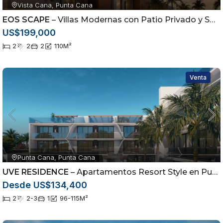
Vista Cana, Punta Cana
EOS SCAPE
– Villas Modernas con Patio Privado y Smart Home en Vistacana
US$199,000
2
2
2
110
M²
Venta
Punta Cana, Punta Cana
UVE RESIDENCE
– Apartamentos Resort Style en Punta Cana desde US$134,400 | Alta Rentabilidad
Desde US$134,400
2
2-3
1
96-115
M²