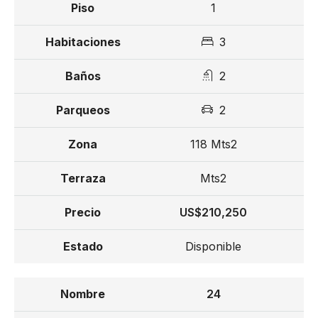
Mantenimiento entre US$ 150 – US$ 200
1
Precio desde US$203,750
3
2
2
118 Mts2
Mts2
US$210,250
Disponible
24