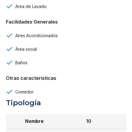
Piscina
Area de Lavado
Area Social
Facilidades Generales
Área de juego para niños.
Aires Acondicionados
Gym
Área social
Bar
Baños
Reserva con USD$3.000
Otras características
10% a la firma del contrato
Comedor
40% durante la construcción.
Tipología
️50% Contra entrega de la propiedad.
10
Fecha de entrega Diciembre 2023.