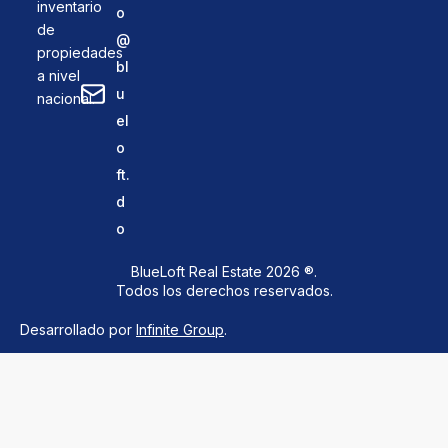
inventario
o
de
@
propiedades
bl
a nivel
u
nacional.
el
o
ft.
d
o
BlueLoft Real Estate 2026 ®.
Todos los derechos reservados.
Desarrollado por
Infinite Group
.