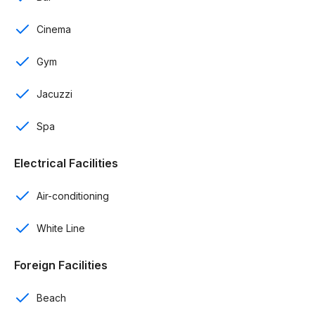
Sala
Cinema
Cocina
Gym
Comedor
Jacuzzi
Amplias terrazas
Spa
Jacuzzi incluido
Completamente amueblados
Electrical Facilities
Carrito eléctrico incluido
Air-conditioning
Acceso directo por Swim Up
White Line
Amenidades:
Foreign Facilities
2,200 metros de lazy river
Beach