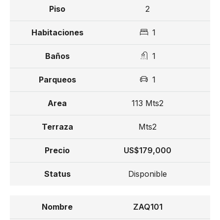
2
Piazza Italiana
1
Boulevard Frances
1
Museo de la Historia Dominicana
1
Ley de confotur
113 Mts2
Reserva US$ 3,000
15% de separación
Mts2
35% de inicial
US$179,000
50% contra entrega
Disponible
Entrega para noviembre 2026
ZAQ101
Fiduciaria