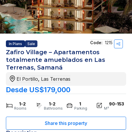
Code:
1215
In Plans
Sale
Zafiro Village – Apartamentos
totalmente amueblados en Las
Terrenas, Samaná
El Portillo
,
Las Terrenas
Desde US$179,000
1-2
1-2
1
90-153
Rooms
Bathrooms
Parking
M²