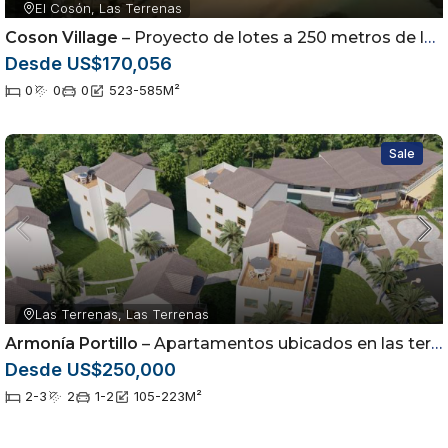
El Cosón, Las Terrenas
Coson Village
– Proyecto de lotes a 250 metros de la playa
Desde US$170,056
0
0
0
523-585
M²
Sale
Las Terrenas, Las Terrenas
Armonía Portillo
– Apartamentos ubicados en las terrenas Samaná
Desde US$250,000
2-3
2
1-2
105-223
M²