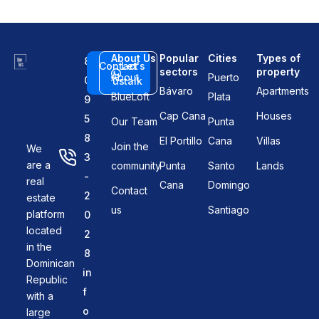
About Us
Popular
Cities
Types of
8
Contact
Let's
sectors
property
About
Puerto
0
us
talk
Bávaro
Apartments
BlueLoft
Plata
9
Cap Cana
Houses
5
Our Team
Punta
8
El Portillo
Cana
Villas
Join the
We
3
are a
community
Punta
Santo
Lands
-
real
Cana
Domingo
Contact
2
estate
us
Santiago
platform
0
located
2
in the
8
Dominican
in
Republic
f
with a
o
large