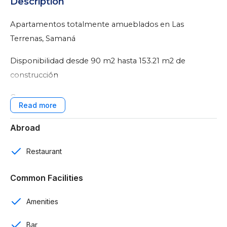
Description
Apartamentos totalmente amueblados en Las
Terrenas, Samaná
Disponibilidad desde 90 m2 hasta 153.21 m2 de
construcción
Características:
19 edificios
Abroad
111 apartamentos
Restaurant
1, 2 y 3 rooms
Common Facilities
1 y 2 rooms
Amenities
1 parqueo
Bar