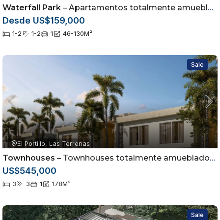
Waterfall Park
– Apartamentos totalmente amueblados en Las Terrenas, Samaná
Desde US$159,000
1-2
1-2
1
46-130
M²
Sale
El Portillo, Las Terrenas
Townhouses
– Townhouses totalmente amueblados en Las Terrenas, Samaná
US$545,000
3
3
1
178
M²
Sale