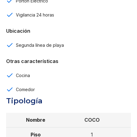
Portón Eléctrico
Espacio Comercial
Vigilancia 24 horas
Piscina principal
Ubicación
Bar / Lounge
Segunda línea de playa
Espacio social
Otras características
Gimnasio
Cocina
Pista para correr
Comedor
Reserva con US$ 5,000
Tipología
25% de inicial
50% durante la construcción
COCO
25% contra entrega
1