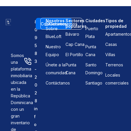
Nosotros
Sectores
Ciudades
Tipos de
8
Contáctanos
Conversemos
populares
propiedad
Sobre
Puerto
0
Bávaro
Apartamento
BlueLoft
Plata
9
Cap Cana
Casas
5
Nuestro
Punta
8
Equipo
El Portillo
Cana
Villas
Somos
3
una
Únete a la
Punta
Santo
Terrenos
plataforma
-
comunidad
Cana
Domingo
Locales
inmobiliaria
2
ubicada
Contáctanos
Santiago
comerciales
0
en la
2
República
8
Dominicana
in
con un
gran
f
inventario
o
de