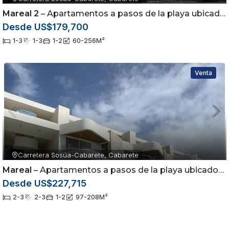
Mareal 2
– Apartamentos a pasos de la playa ubicados en Cabarete, Puerto Plata
Desde US$179,700
1-3
1-3
1-2
60-256
M²
Venta
Carretera Sosúa-Cabarete, Cabarete
Mareal
– Apartamentos a pasos de la playa ubicados en Cabarete, Puerto Plata
Desde US$227,715
2-3
2-3
1-2
97-208
M²