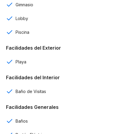
Gimnasio
Comedor
Lobby
Balcón
Piscina
Control de acceso
Facilidades del Exterior
Parque de visitas
Playa
Acceso peatonal
Facilidades del Interior
A 1 min de Kite Beach
A 5 min de Playa Cabarete
Baño de Visitas
Amenidades:
Facilidades Generales
Plaza
Baños
Lobby