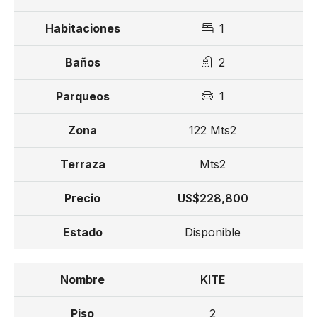
Inicio de la construcción en Junio-Julio 2024
1
Entrega 1era Etapa : Agosto 2025
2
Entrega 2da Etapa (tentativo): Diciembre 2025
1
Desde US$ 214,400
122 Mts2
Mts2
US$228,800
Disponible
KITE
2