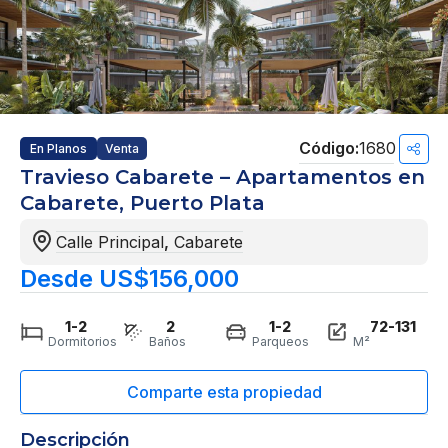
1680
En Planos
Venta
Travieso Cabarete – Apartamentos en
Cabarete, Puerto Plata
Calle Principal
,
Cabarete
Desde US$156,000
1-2
2
1-2
72-131
Dormitorios
Baños
Parqueos
M²
Descripción