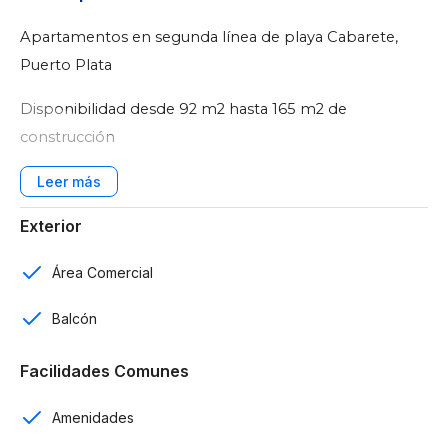
Apartamentos en segunda línea de playa Cabarete,
Puerto Plata
Disponibilidad desde 92 m2 hasta 165 m2 de
construcción
Características:
Edificaciones de 4 niveles
Exterior
1, 2 y 3 habitaciones
Área Comercial
2 y 3 baños
Balcón
Baño de visitas
Facilidades Comunes
Cocina
Amenidades
Sala