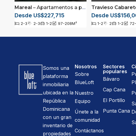
Mareal
– Apartamentos a pasos de la playa ubicados en Cabarete, Puerto Plata
Travieso Cabaret
Desde US$227,715
Desde US$156,0
2-3
2-3
1-2
97-208
M²
1-2
2
1-2
72-
Nosotros
Sectores
C
Somos una
populares
Sobre
P
plataforma
Bávaro
BlueLoft
Pl
inmobiliaria
Cap Cana
ubicada en la
Nuestro
P
El Portillo
República
Equipo
S
Dominicana
Punta Cana
Únete a la
D
con un gran
comunidad
S
inventario de
Contáctanos
propiedades