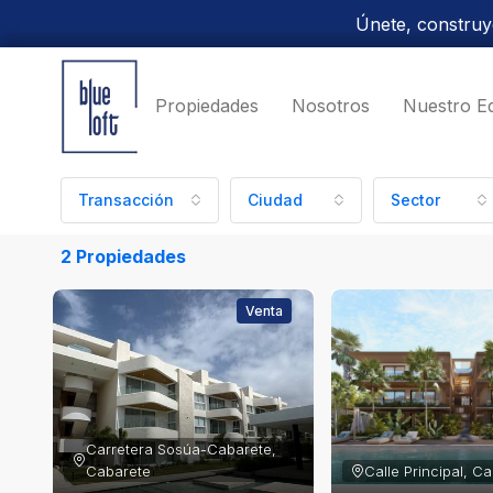
Únete, construye
Propiedades
Nosotros
Nuestro E
Transacción
Ciudad
Sector
2 Propiedades
Venta
Carretera Sosúa-Cabarete, 
Cabarete
Calle Principal, C