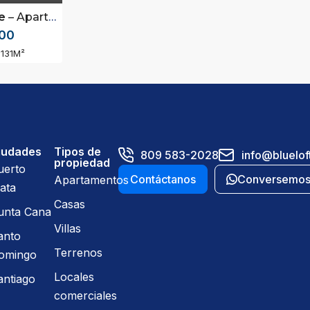
e
– Apartamentos en Cabarete, Puerto Plata
00
131
M²
iudades
Tipos de
809 583-2028
info@bluelof
propiedad
uerto
Contáctanos
Conversemo
Apartamentos
ata
Casas
unta Cana
Villas
anto
Terrenos
omingo
Locales
antiago
comerciales