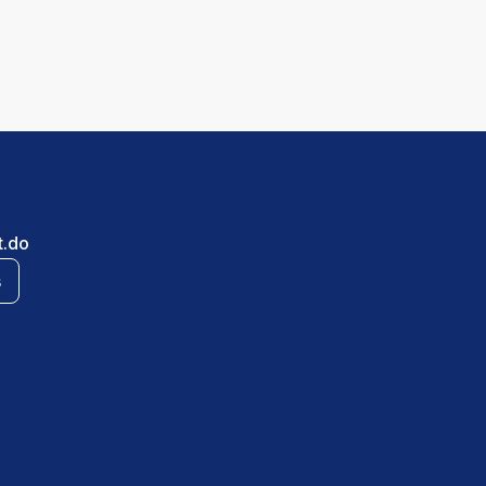
t.do
s