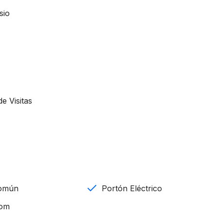
sio
e Visitas
omún
Portón Eléctrico
com