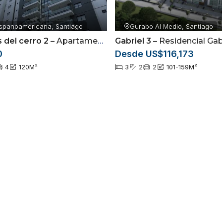
ispanoamericana, Santiago
Gurabo Al Medio, Santiago
 del cerro 2
– Apartamento en Alquiler de 3 Habitaciones | Torre con Piscina |
Gabriel 3
– Residencial Gabriel III | Apartamentos de 3 Hab
0
Desde US$116,173
4
120
M²
3
2
2
101-159
M²