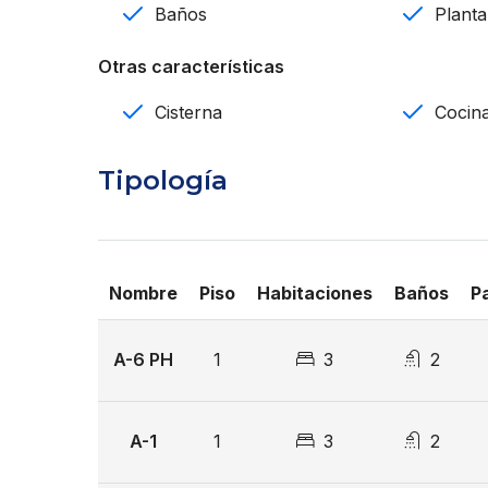
Cisterna
Baños
Planta
Gas comun
Otras características
Intercom
Cisterna
Cocin
Portón eléctrico
Tipología
Seguridad 24/7
Amenidades:
Gimnasio
Nombre
Piso
Habitaciones
Baños
P
Área social
A-6 PH
1
3
2
Terminaciones:
Madera Preciosa
A-1
1
3
2
Porcelanato importado