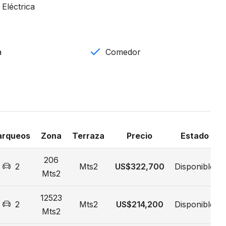
 Eléctrica
a
Comedor
arqueos
Zona
Terraza
Precio
Estado
206
2
Mts2
US$322,700
Disponible
Mts2
12523
2
Mts2
US$214,200
Disponible
Mts2