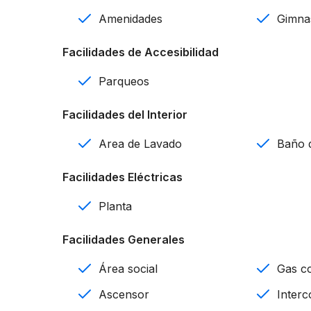
Baño de visitas
Amenidades
Gimna
Sala
Facilidades de Accesibilidad
Cocina
Parqueos
Desayunador
Facilidades del Interior
Comedor
Area de Lavado
Baño d
Balcón
Facilidades Eléctricas
Área de lavado
Planta
Calentador
Facilidades Generales
Ascensor
Área social
Gas c
Planta eléctrica full
Ascensor
Inter