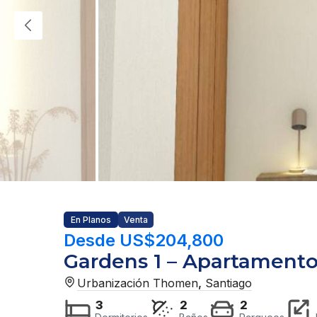
En Planos
Venta
Desde US$204,800
Gardens 1 – Apartament
Urbanización Thomen
,
Santiago
3
2
2