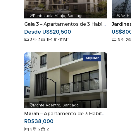
Pontezuela Abajo, Santiago
Av. H
Gaia 3
– Apartamentos de 3 Habitaciones en Pontezuela | Airbnb Friendly
Jardines
Desde US$20,500
US$80
3
2
1
81-111
M²
3
2
Alquiler
Monte Adentro, Santiago
Marah
– Apartamento de 3 Habitaciones con Patio Privado en Alquiler | Monte Adentro, Santiago
RD$38,000
3
2
2