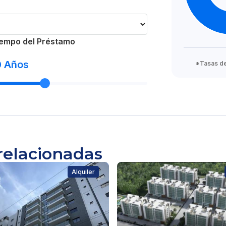
empo del Préstamo
0
Años
*Tasas de 
relacionadas
Alquiler