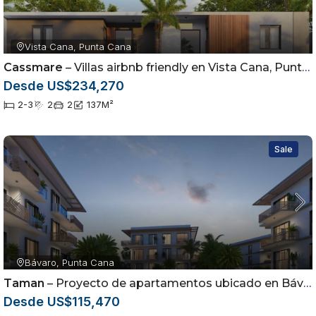
Vista Cana, Punta Cana
Cassmare
– Villas airbnb friendly en Vista Cana, Punta Cana
Desde US$234,270
2-3
2
2
137
M²
Sale
Bávaro, Punta Cana
Taman
– Proyecto de apartamentos ubicado en Bávaro, Punta Cana
Desde US$115,470