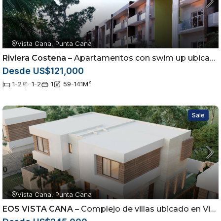
Vista Cana, Punta Cana
Riviera Costeña
– Apartamentos con swim up ubicados en Vista Cana, Punta Cana
Desde US$121,000
1-2
1-2
1
59-141
M²
Sale
Vista Cana, Punta Cana
EOS VISTA CANA
– Complejo de villas ubicado en Vista Cana, Punta Cana