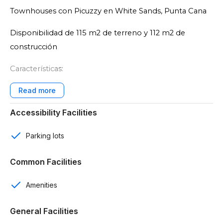
Townhouses con Picuzzy en White Sands, Punta Cana
Disponibilidad de 115 m2 de terreno y 112 m2 de
construcción
Características:
3 rooms
Accessibility Facilities
2 baños
Bathrooms de visitas
Parking lots
2 parqueos
Common Facilities
Sala
Amenities
Cocina
General Facilities
Comedor