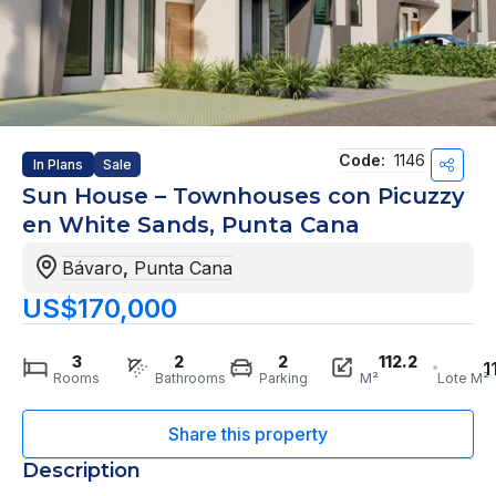
Code:
1146
In Plans
Sale
Sun House – Townhouses con Picuzzy
en White Sands, Punta Cana
Bávaro
,
Punta Cana
US$170,000
3
2
2
112.2
1
Rooms
Bathrooms
Parking
M²
Lote M²
Description