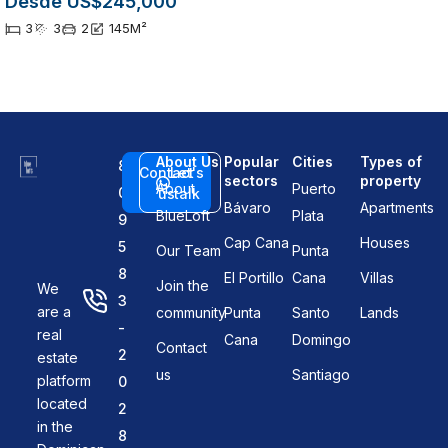
Desde US$245,000
3
3
2
145
M²
About Us
Popular
Cities
Types of
8
Contact
Let's
sectors
property
About
Puerto
0
us
talk
Bávaro
Apartments
BlueLoft
Plata
9
Cap Cana
Houses
5
Our Team
Punta
8
El Portillo
Cana
Villas
Join the
We
3
are a
community
Punta
Santo
Lands
-
real
Cana
Domingo
Contact
2
estate
us
Santiago
platform
0
located
2
in the
8