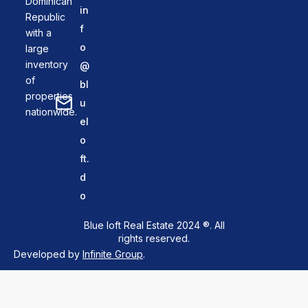
Dominican
in
Republic
f
with a
o
large
inventory
@
of
bl
properties
u
nationwide.
el
o
ft.
d
o
Blue loft Real Estate 2024 ®. All
rights reserved.
Developed by
Infinite Group
.