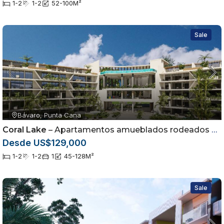
1-2
1-2
52-100
M²
Sale
Bávaro, Punta Cana
Coral Lake
– Apartamentos amueblados rodeados por campo de golf en Punta Cana
Desde US$129,000
1-2
1-2
1
45-128
M²
Sale