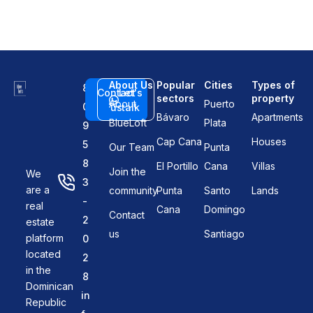
About Us
Popular
Cities
Types of
8
Contact
Let's
sectors
property
About
Puerto
0
us
talk
Bávaro
Apartments
BlueLoft
Plata
9
Cap Cana
Houses
5
Our Team
Punta
8
El Portillo
Cana
Villas
Join the
We
3
are a
community
Punta
Santo
Lands
-
real
Cana
Domingo
Contact
2
estate
us
Santiago
platform
0
located
2
in the
8
Dominican
in
Republic