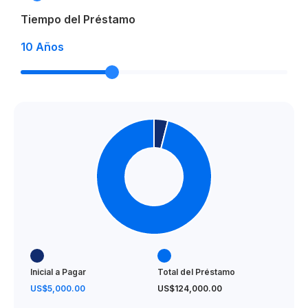
Tiempo del Préstamo
Gimnasio
10
Años
Rooftop con piscina infinity – Sky Bar
Restaurante
Campo de golf
Club de playa
Reserva con US$ 5,000
Completar 20% al momento de la firma del contrato
40% durante la construcción
40% contra entrega
Inicial a Pagar
Total del Préstamo
US$5,000.00
US$124,000.00
Ley de confotur