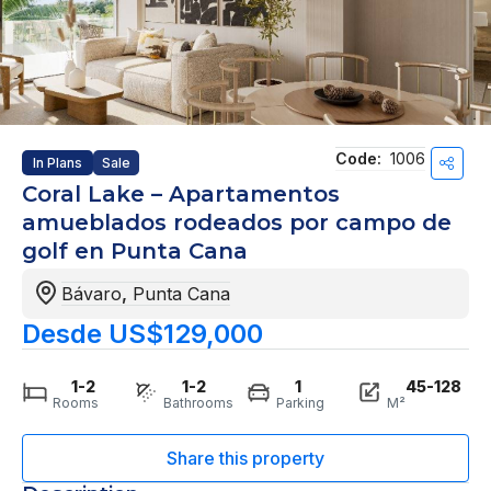
Code:
1006
In Plans
Sale
Coral Lake – Apartamentos
amueblados rodeados por campo de
golf en Punta Cana
Bávaro
,
Punta Cana
Desde US$129,000
1-2
1-2
1
45-128
Rooms
Bathrooms
Parking
M²