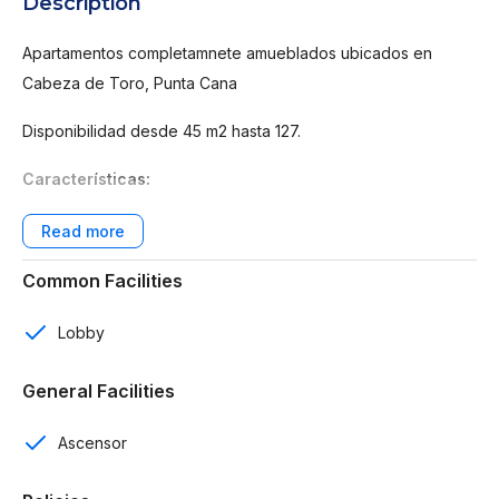
Description
Apartamentos completamnete amueblados ubicados en
Cabeza de Toro, Punta Cana
Disponibilidad desde 45 m2 hasta 127.
Características:
330 apartamentos
1 y 2 rooms
Common Facilities
1 y 2 baños
Lobby
1 parqueo
General Facilities
Sala
Ascensor
Cocina