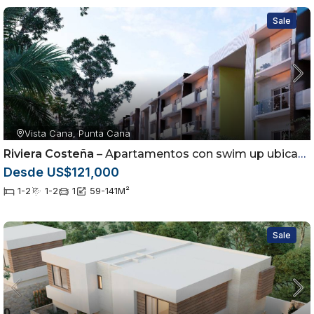
Sale
Vista Cana, Punta Cana
Riviera Costeña
– Apartamentos con swim up ubicados en Vista Cana, Punta Cana
Desde US$121,000
1-2
1-2
1
59-141
M²
Sale