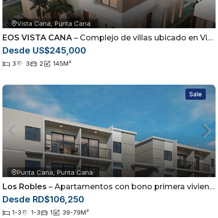
Vista Cana, Punta Cana
EOS VISTA CANA
– Complejo de villas ubicado en Vista Cana, Punta Cana
Desde US$245,000
3
3
2
145
M²
Sale
Punta Cana, Punta Cana
Los Robles
– Apartamentos con bono primera vivienda ubicados en el sector de Arena Gorda, Punta Cana
Desde RD$106,250
1-3
1-3
1
39-79
M²