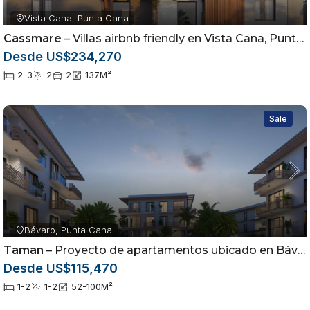
Vista Cana, Punta Cana
Cassmare
– Villas airbnb friendly en Vista Cana, Punta Cana
Desde US$234,270
2-3
2
2
137
M²
Sale
Bávaro, Punta Cana
Taman
– Proyecto de apartamentos ubicado en Bávaro, Punta Cana
Desde US$115,470
1-2
1-2
52-100
M²