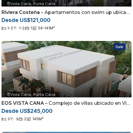
Vista Cana, Punta Cana
Riviera Costeña
– Apartamentos con swim up ubicados en Vista Cana, Punta Cana
Desde US$121,000
1-2
1-2
1
59-141
M²
Sale
Vista Cana, Punta Cana
EOS VISTA CANA
– Complejo de villas ubicado en Vista Cana, Punta Cana
Desde US$245,000
3
3
2
145
M²