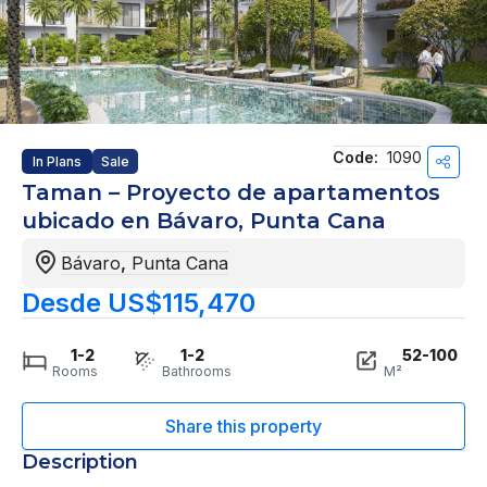
Code:
1090
In Plans
Sale
Taman – Proyecto de apartamentos
ubicado en Bávaro, Punta Cana
Bávaro
,
Punta Cana
Desde US$115,470
1-2
1-2
52-100
Rooms
Bathrooms
M²
Description