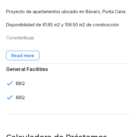
Proyecto de apartamentos ubicado en Bávaro, Punta Cana
Disponibilidad de 61.65 m2 y 106.50 m2 de construcción
Caracteríticas:
9 edificios
Proyecto de 144 apartamentos
General Facilities
1 y 2 rooms
BBQ
1 y 2 baños
BBQ
Baño de visitas
Parking
Comedor