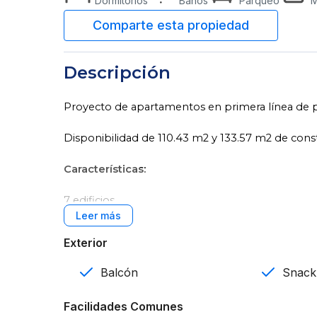
Dormitorios
Baños
Parqueo
M
Descripción
Proyecto de apartamentos en primera línea de p
Disponibilidad de 110.43 m2 y 133.57 m2 de cons
Características:
7 edificios
2 y 3 habitaciones
Exterior
2 y 3 baños
Balcón
Snack
Baño de visitas
Facilidades Comunes