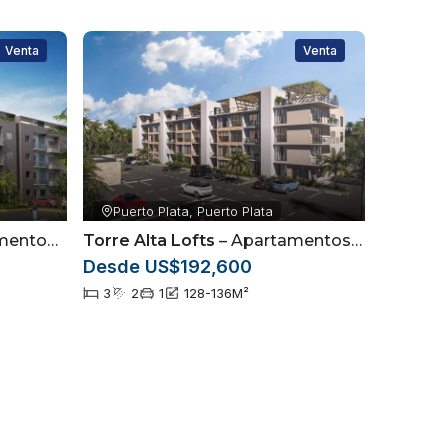
Venta
Venta
Puerto Plata, Puerto Plata
 Muñoz Puerto Plata
Torre Alta Lofts
– Apartamentos con excelente ubicación
Desde US$192,600
3
2
1
128-136
M²