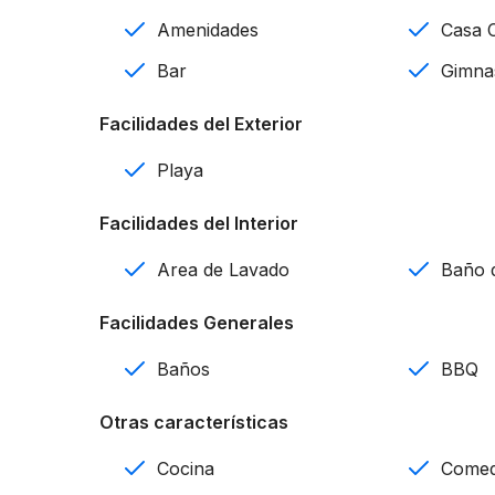
Balcón
Amenidades
Casa 
Desayunador
Bar
Gimna
Cocina
Facilidades del Exterior
Comedor
Playa
Sala
Facilidades del Interior
Terraza
Area de Lavado
Baño d
Calentador
Facilidades Generales
Área de lavado
Baños
BBQ
Seguridad 24 horas
Otras características
Amenidades:
Cocina
Come