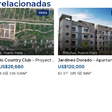
relacionadas
Venta
, Puerto Plata
Muñoz, Puerto Plata
do Country Club
– Proyecto de terrenos a solo 4 minutos de la playa en Puerto Plata
Jardines Dorado
– Apartamentos en terminacion en
US$26,680
US$120,000
0
236-526
M²
3
2
1
88
M²