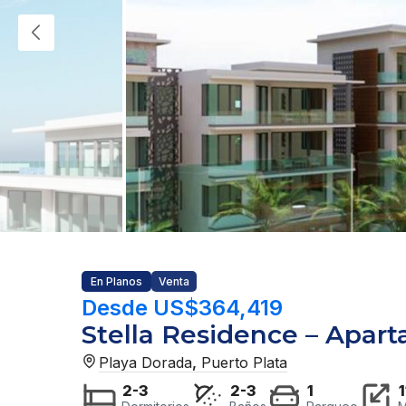
En Planos
Venta
Desde US$364,419
Stella Residence – Apar
Playa Dorada
,
Puerto Plata
2-3
2-3
1