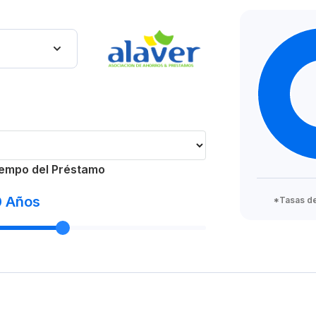
empo del Préstamo
0
Años
*Tasas de 