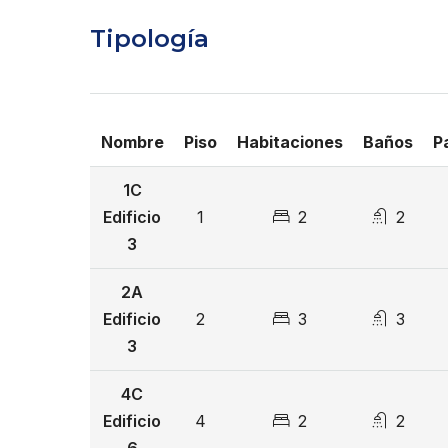
Lobby
Tipología
Casa Club
Gimnasio
Piscina
Nombre
Piso
Habitaciones
Baños
P
Área de juegos
1C
Edificio
1
2
2
Área BBQ
3
Snack bar
2A
Desde US$ 364,419
Edificio
2
3
3
3
4C
Edificio
4
2
2
6