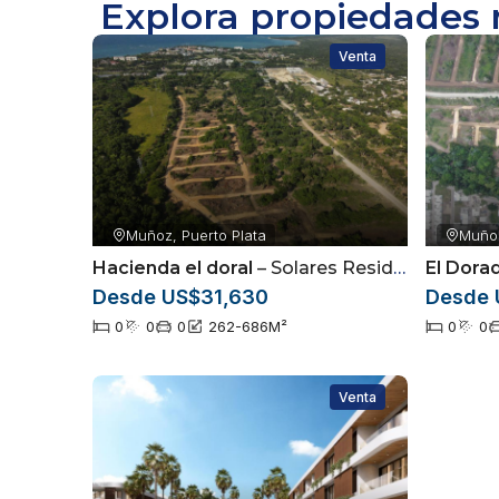
Explora propiedades 
Venta
Muñoz, Puerto Plata
Muñoz
Hacienda el doral
– Solares Residenciales Frente a Playa Dorada | Puerto Plata
El Dora
Desde US$31,630
Desde 
0
0
0
262-686
M²
0
0
Venta