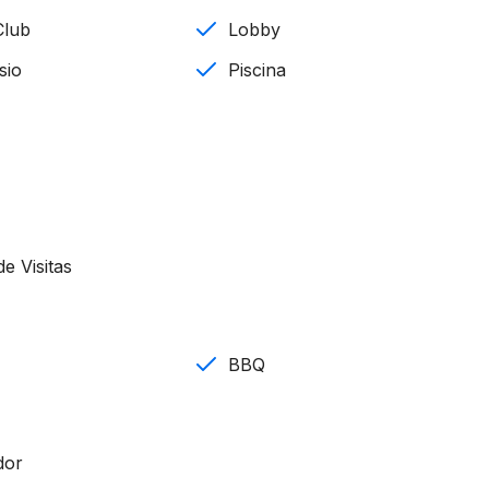
Club
Lobby
sio
Piscina
e Visitas
BBQ
dor