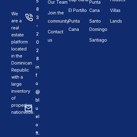
5
Our Team
Punta
8
El Portillo
Cana
Villas
Join the
We
3
are a
community
Punta
Santo
Lands
-
real
Cana
Domingo
Contact
2
estate
us
Santiago
platform
0
located
2
in the
8
Dominican
in
Republic
f
with a
o
large
inventory
@
of
bl
properties
u
nationwide.
el
o
ft.