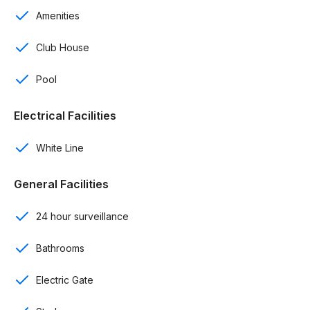
Amenities
Habitación de servicio con su baño
Club House
Cocina con línea blanca
Sala
Pool
Comedor
Electrical Facilities
Terraza
White Line
Estudio
General Facilities
Área de lavado
24 hour surveillance
Seguridad 24/7
Bathrooms
Control de acceso
Electric Gate
Amenidades: