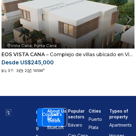
Vista Cana, Punta Cana
EOS VISTA CANA
– Complejo de villas ubicado en Vista Cana, Punta Cana
Desde US$245,000
3
3
2
145
M²
About Us
Popular
Cities
Types of
8
Contact
Let's
sectors
property
About
Puerto
0
us
talk
Bávaro
Apartments
BlueLoft
Plata
9
Cap Cana
Houses