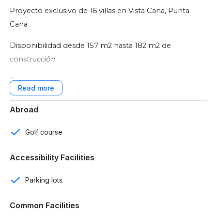
Proyecto exclusivo de 16 villas en Vista Cana, Punta
Cana
Disponibilidad desde 157 m2 hasta 182 m2 de
construcción
Terrenos de 325 m2
Características:
Abroad
2 niveles
Golf course
3 rooms
Accessibility Facilities
3 baños
Parking lots
Baño de visitas
Common Facilities
2 parqueos