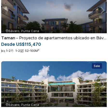
Bávaro, Punta Cana
Taman
– Proyecto de apartamentos ubicado en Bávaro, Punta Cana
Desde US$115,470
1-2
1-2
52-100
M²
Sale
Bávaro, Punta Cana