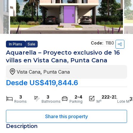
Code:
1180
In Plans
Sale
Aquarella – Proyecto exclusivo de 16
villas en Vista Cana, Punta Cana
Vista Cana
,
Punta Cana
Desde US$419,844.6
3
3
2-4
222-232
3
Rooms
Bathrooms
Parking
M²
Lote M²
Description