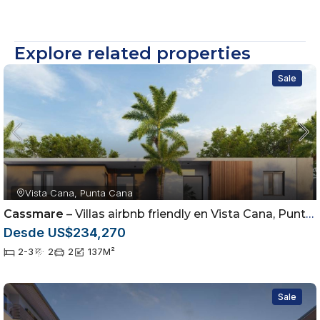
Explore related properties
Sale
Vista Cana, Punta Cana
Cassmare
– Villas airbnb friendly en Vista Cana, Punta Cana
Desde US$234,270
2-3
2
2
137
M²
Sale