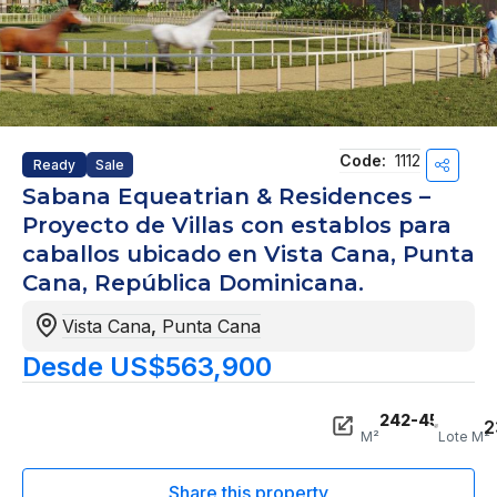
Code:
1112
Ready
Sale
Sabana Equeatrian & Residences –
Proyecto de Villas con establos para
caballos ubicado en Vista Cana, Punta
Cana, República Dominicana.
Vista Cana
,
Punta Cana
Desde US$563,900
242-458
2
M²
Lote M²