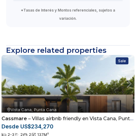
*Tasas de Interés y Montos referenciales, sujetos a
variación.
Explore related properties
Sale
Vista Cana, Punta Cana
Cassmare
– Villas airbnb friendly en Vista Cana, Punta Cana
Desde US$234,270
2-3
2
2
137
M²