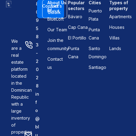
About Us
Popular
Cities
Types of
8
Contact
Let's
sectors
property
About
Puerto
0
us
talk
Bávaro
Apartments
BlueLoft
Plata
9
Cap Cana
Houses
5
Our Team
Punta
8
El Portillo
Cana
Villas
Join the
We
3
are a
community
Punta
Santo
Lands
-
real
Cana
Domingo
Contact
2
estate
us
Santiago
platform
0
located
2
in the
8
Dominican
in
Republic
f
with a
o
large
inventory
@
of
bl
properties
u