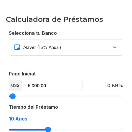
10% a la firma del contrato
Calculadora de Préstamos
️40% durante la construcción.
️50% Contra entrega de la propiedad
Selecciona tu Banco
Fecha de entrega Principios 2024
Ley de confotur
Mantenimiento
Pago Inicial
Type C: US$ 180/mes
0.89%
US$
Type B: US$ 220/mes
Tiempo del Préstamo
Type A: US$ 260/mes
10
Años
Precio desde US$ 416,625