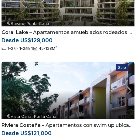
Bávaro, Punta Cana
Coral Lake
– Apartamentos amueblados rodeados por campo de golf en Punta Cana
Desde US$129,000
1-2
1-2
1
45-128
M²
Sale
Vista Cana, Punta Cana
Riviera Costeña
– Apartamentos con swim up ubicados en Vista Cana, Punta Cana
Desde US$121,000