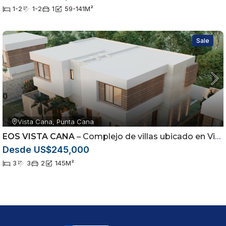
1-2
1-2
1
59-141
M²
Sale
Vista Cana, Punta Cana
EOS VISTA CANA
– Complejo de villas ubicado en Vista Cana, Punta Cana
Desde US$245,000
3
3
2
145
M²