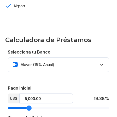
To 5 años para pagar
Airport
Tasa de 1.5% mensual
Abono a capital y salda tu préstamo sin penalidad
From US$ 21,000
Calculadora de Préstamos
Selecciona tu Banco
Pago Inicial
19.38%
US$