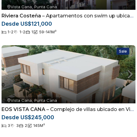
Vista Cana, Punta Cana
Riviera Costeña
– Apartamentos con swim up ubicados en Vista Cana, Punta Cana
Desde US$121,000
1-2
1-2
1
59-141
M²
Sale
Vista Cana, Punta Cana
EOS VISTA CANA
– Complejo de villas ubicado en Vista Cana, Punta Cana
Desde US$245,000
3
3
2
145
M²