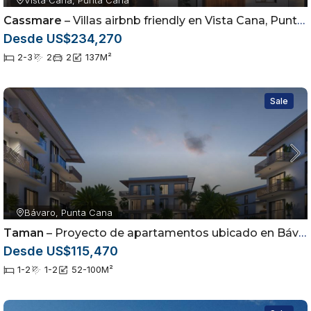
Vista Cana, Punta Cana
Cassmare
– Villas airbnb friendly en Vista Cana, Punta Cana
Desde US$234,270
2-3
2
2
137
M²
Sale
Bávaro, Punta Cana
Taman
– Proyecto de apartamentos ubicado en Bávaro, Punta Cana
Desde US$115,470
1-2
1-2
52-100
M²