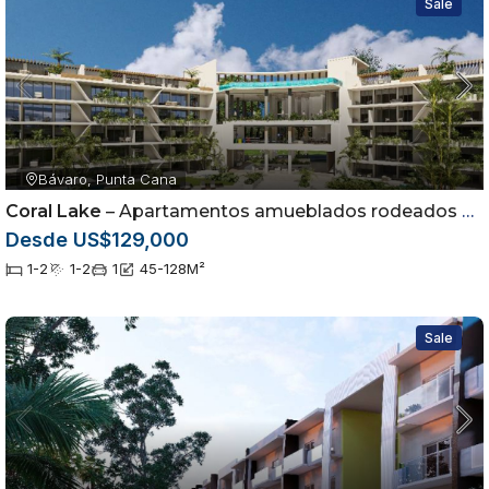
Sale
Bávaro, Punta Cana
Coral Lake
– Apartamentos amueblados rodeados por campo de golf en Punta Cana
Desde US$129,000
1-2
1-2
1
45-128
M²
Sale