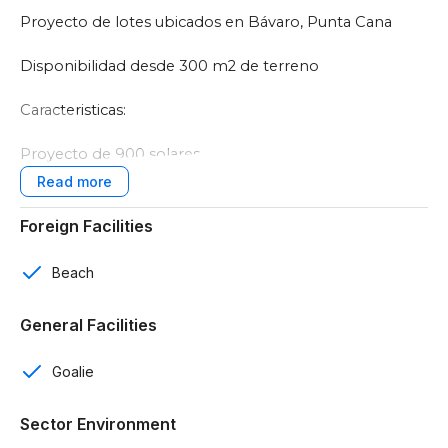
Proyecto de lotes ubicados en Bávaro, Punta Cana
Disponibilidad desde 300 m2 de terreno
Caracteristicas:
Proyecto de 900 solares
Control de acceso con garita
Foreign Facilities
Próximo al Hospital IMG
Beach
A minutos del Aeropuerto de Punta Cana
General Facilities
A minutos de la playa
Goalie
Separa con 10% de inicial
Financiamiento disponible
Sector Environment