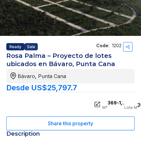
Code:
1202
Ready
Sale
Rosa Palma – Proyecto de lotes
ubicados en Bávaro, Punta Cana
Bávaro
,
Punta Cana
Desde US$25,797.7
369-1,348
3
M²
Lote M²
Description