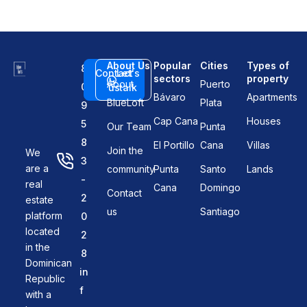
About Us
Popular
Cities
Types of
8
Contact
Let's
sectors
property
About
Puerto
0
us
talk
Bávaro
Apartments
BlueLoft
Plata
9
Cap Cana
Houses
5
Our Team
Punta
8
El Portillo
Cana
Villas
Join the
We
3
are a
community
Punta
Santo
Lands
-
real
Cana
Domingo
Contact
2
estate
us
Santiago
platform
0
located
2
in the
8
Dominican
in
Republic
f
with a