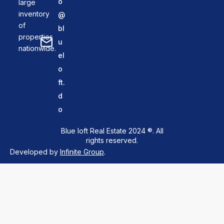
o
large
inventory
@
of
bl
properties
u
nationwide.
el
o
ft.
d
o
Blue loft Real Estate 2024 ®. All
rights reserved.
Developed by
Infinite Group
.