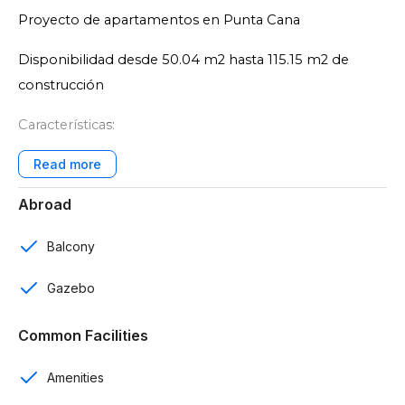
Proyecto de apartamentos en Punta Cana
Disponibilidad desde 50.04 m2 hasta 115.15 m2 de
construcción
Características:
1 y 2 rooms
Abroad
1 y 2 baños
1 parqueo por apartamento
Balcony
Sala
Gazebo
Cocina (estufa empotrada de gas)
Common Facilities
Comedor
Amenities
Balcón