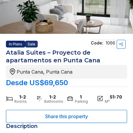
Code:
1066
In Plans
Sale
Atalia Suites – Proyecto de
apartamentos en Punta Cana
Punta Cana
,
Punta Cana
Desde US$69,650
1-2
1-2
1
51-70
Rooms
Bathrooms
Parking
M²
Description