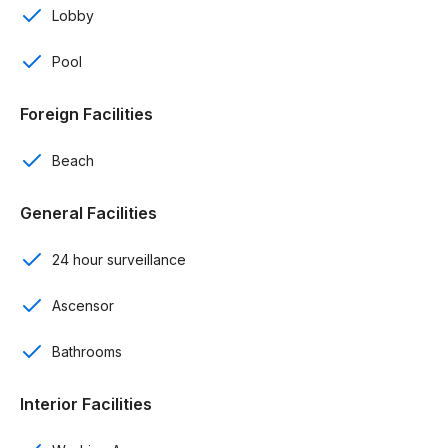
Lobby
Área de lavado
Pool
Ascensor
Foreign Facilities
Seguridad 24/7
Beach
Transporte a la playa
General Facilities
Amenidades:
24 hour surveillance
Áreas sociales
Cancha multiusos
Ascensor
Piscina
Bathrooms
Área de juegos
Interior Facilities
Gazebos