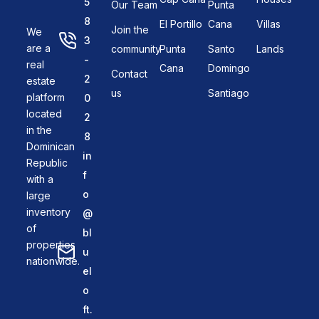
5
Our Team
Punta
8
El Portillo
Cana
Villas
Join the
We
3
are a
community
Punta
Santo
Lands
-
real
Cana
Domingo
Contact
2
estate
us
Santiago
platform
0
located
2
in the
8
Dominican
in
Republic
f
with a
o
large
inventory
@
of
bl
properties
u
nationwide.
el
o
ft.