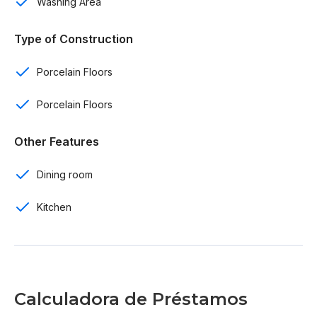
Washing Area
Parque de mascotas
Type of Construction
Lobby
Porcelain Floors
Terminaciones:
Porcelain Floors
Cocina modular
Other Features
Cocina con tope de granito
Dining room
Piso interior porcelanato importado
Kitchen
Perfilería de ventas de aluminio
Grifería de alta calidad
Reserva con US$ 500
Calculadora de Préstamos
10% de inicial y firma de contrato