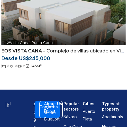
Vista Cana, Punta Cana
EOS VISTA CANA
– Complejo de villas ubicado en Vista Cana, Punta Cana
Desde US$245,000
3
3
2
145
M²
About Us
Popular
Cities
Types of
8
Contact
Let's
sectors
property
About
Puerto
0
us
talk
Bávaro
Apartments
BlueLoft
Plata
9
Cap Cana
Houses