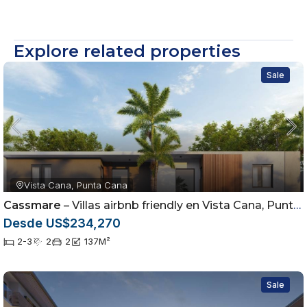
Explore related properties
Sale
Vista Cana, Punta Cana
Cassmare
– Villas airbnb friendly en Vista Cana, Punta Cana
Desde US$234,270
2-3
2
2
137
M²
Sale