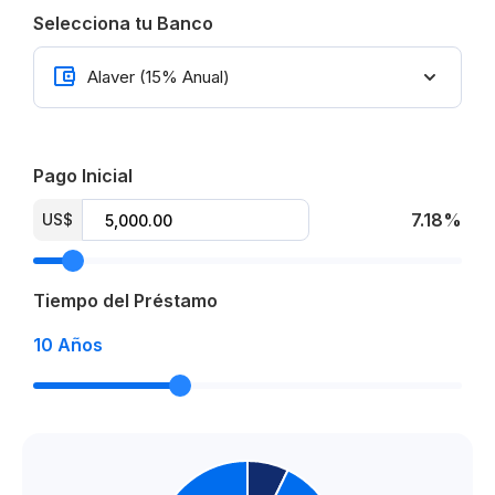
Selecciona tu Banco
40% cuotas
50% contra entrega
Entrega en Marzo 2027
Mantenimiento 1.7 dólares por m2
Pago Inicial
7.18%
US$
From US$ 69,650
Tiempo del Préstamo
10
Años