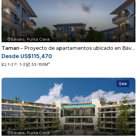
Bávaro, Punta Cana
Taman
– Proyecto de apartamentos ubicado en Bávaro, Punta Cana
Desde US$115,470
1-2
1-2
52-100
M²
Sale
Bávaro, Punta Cana