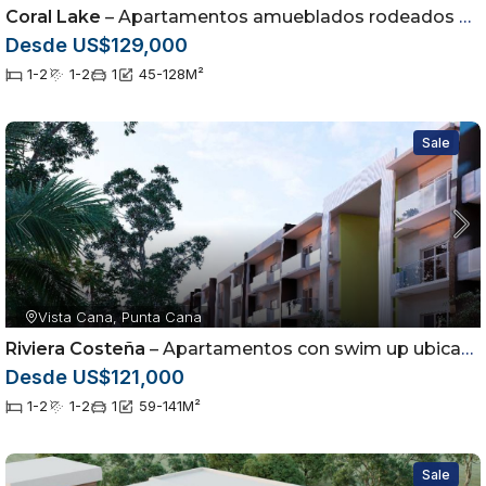
Coral Lake
– Apartamentos amueblados rodeados por campo de golf en Punta Cana
Desde US$129,000
1-2
1-2
1
45-128
M²
Sale
Vista Cana, Punta Cana
Riviera Costeña
– Apartamentos con swim up ubicados en Vista Cana, Punta Cana
Desde US$121,000
1-2
1-2
1
59-141
M²
Sale