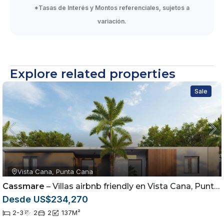
*Tasas de Interés y Montos referenciales, sujetos a
variación.
Explore related properties
Sale
Vista Cana, Punta Cana
Cassmare
– Villas airbnb friendly en Vista Cana, Punta Cana
Desde US$234,270
2-3
2
2
137
M²