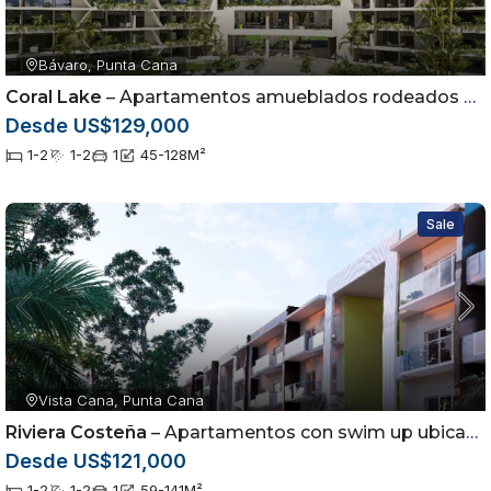
Bávaro, Punta Cana
Coral Lake
– Apartamentos amueblados rodeados por campo de golf en Punta Cana
Desde US$129,000
1-2
1-2
1
45-128
M²
Sale
Vista Cana, Punta Cana
Riviera Costeña
– Apartamentos con swim up ubicados en Vista Cana, Punta Cana
Desde US$121,000
1-2
1-2
1
59-141
M²