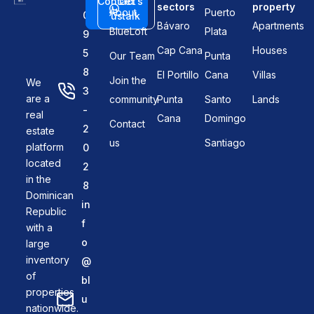
Contact
Let's
sectors
property
About
Puerto
0
us
talk
Bávaro
Apartments
BlueLoft
Plata
9
Cap Cana
Houses
5
Our Team
Punta
8
El Portillo
Cana
Villas
Join the
We
3
are a
community
Punta
Santo
Lands
-
real
Cana
Domingo
Contact
2
estate
us
Santiago
platform
0
located
2
in the
8
Dominican
in
Republic
f
with a
o
large
inventory
@
of
bl
properties
u
nationwide.