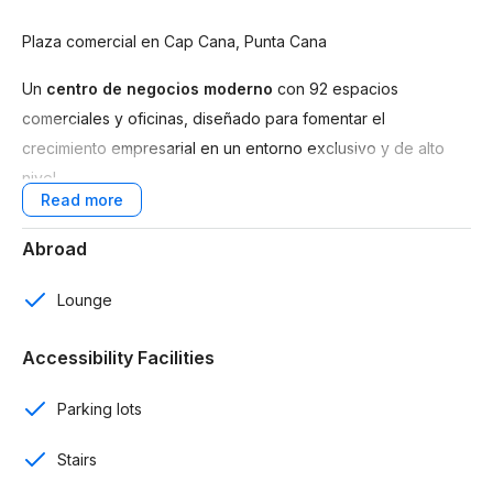
Plaza comercial en Cap Cana, Punta Cana
Un
centro de negocios moderno
con 92 espacios
comerciales y oficinas, diseñado para fomentar el
crecimiento empresarial en un entorno exclusivo y de alto
nivel.
Busca combinar
negocios, estilo de vida y confort
,
Abroad
integrando naturaleza, lujo y tecnología.
Caracteristicas:
Lounge
118 parqueos
Accessibility Facilities
7 parqueos para carrito de golf
Parking lots
38 parqueos adicionales en el nivel 1
Stairs