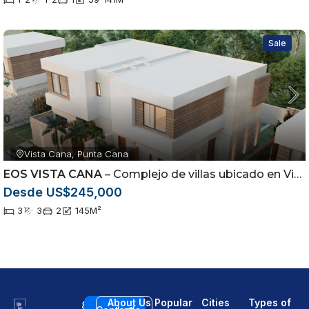
Sale
Vista Cana, Punta Cana
EOS VISTA CANA
– Complejo de villas ubicado en Vista Cana, Punta Cana
Desde US$245,000
3
3
2
145
M²
About Us
Popular
Cities
Types of
8