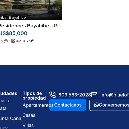
ibe, Bayahibe
esidences Bayahibe
– Proyecto de apartamentos ubicados en Bayahibe
US$85,000
-2
1
42-107
M²
iudades
Tipos de
809 583-2028
info@bluelof
propiedad
uerto
Contáctanos
Conversemo
Apartamentos
ata
Casas
unta Cana
Villas
anto