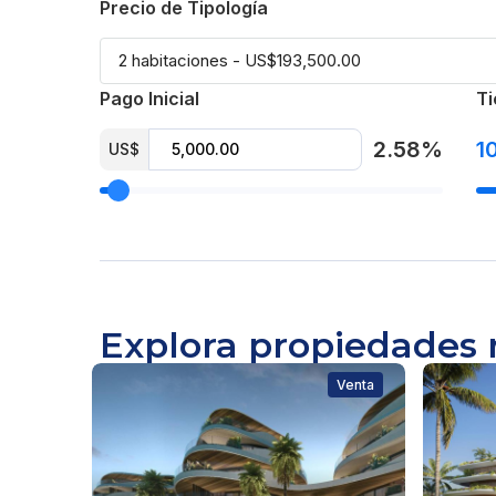
Precio de Tipología
50% contra entrega
Entrega para Marzo 2026
Pago Inicial
Ti
Gestion administrativa de 25% al 30%
2.58%
1
US$
Mantenimiento US$ 2 por m2 de construcció
Desde US$ 137,000
Explora propiedades 
Venta