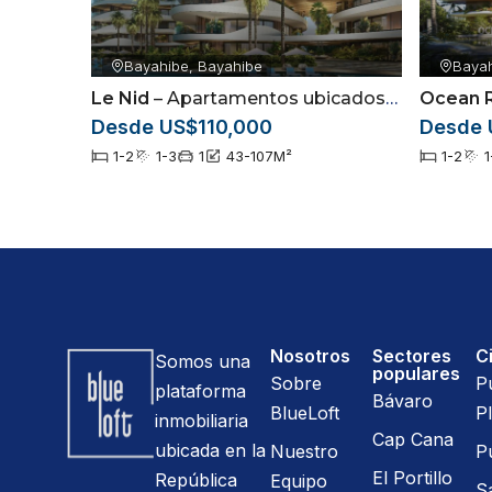
Bayahibe, Bayahibe
Bayah
Le Nid
– Apartamentos ubicados en Bayahibe, La Altagracia
Ocean R
Desde US$110,000
Desde 
1-2
1-3
1
43-107
M²
1-2
1
Nosotros
Sectores
C
Somos una
populares
Sobre
P
plataforma
Bávaro
BlueLoft
Pl
inmobiliaria
Cap Cana
ubicada en la
Nuestro
P
El Portillo
República
Equipo
S