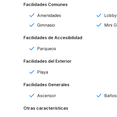
Facilidades Comunes
1 y 2 parqueos
Amenidades
Lobby
Completamente amueblados
Gimnasio
Mini G
Cocina
Facilidades de Accesibilidad
Sala
Parqueos
Comedor
Facilidades del Exterior
Terraza
Playa
2 plantas soterraeadas con parqueo
Facilidades Generales
Ubicado a 900 metros de la playa
Ascensor
Baños
Penthouses con piscina privada
Otras características
Seguridad 24/7