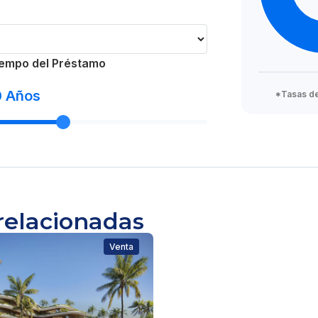
empo del Préstamo
0
Años
*Tasas de 
n
relacionadas
Venta