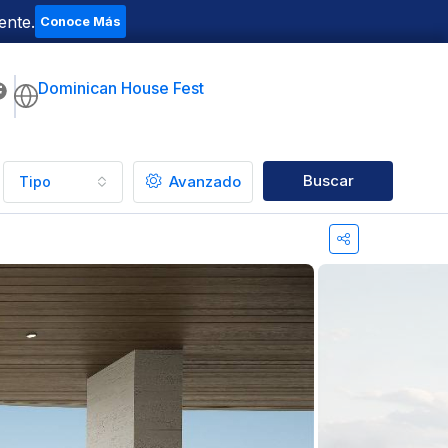
ente.
Conoce Más
Dominican House Fest
Buscar
Avanzado
Tipo