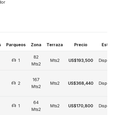
dor
s
Parqueos
Zona
Terraza
Precio
Estad
82
1
Mts2
US$193,500
Disponib
Mts2
167
2
Mts2
US$368,440
Disponib
Mts2
64
1
Mts2
US$170,800
Disponib
Mts2