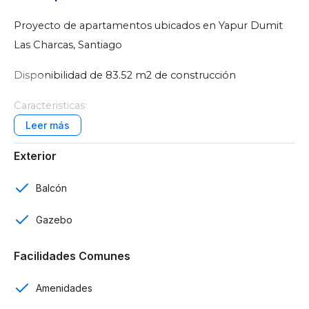
Proyecto de apartamentos ubicados en Yapur Dumit
Las Charcas, Santiago
Disponibilidad de 83.52 m2 de construcción
Caracteristicas:
128 apartamentos en total
Exterior
Edificaciones de 4 niveles de altura
Balcón
3 habitaciones
Gazebo
2 baños
Facilidades Comunes
1 parqueo
Parqueos de visitas
Amenidades