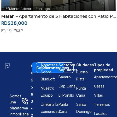
Monte Adentro, Santiago
Marah
– Apartamento de 3 Habitaciones con Patio Privado en Alquiler | Monte Adentro, Santiago
RD$38,000
3
2
2
Nosotros
Sectores
Ciudades
Tipos de
8
Contáctanos
Conversemos
populares
propiedad
Sobre
Puerto
0
Bávaro
Apartamento
BlueLoft
Plata
9
Cap Cana
Casas
5
Nuestro
Punta
8
Equipo
El Portillo
Cana
Villas
Somos
3
una
Únete a la
Punta
Santo
Terrenos
plataforma
-
comunidad
Cana
Domingo
Locales
inmobiliaria
2