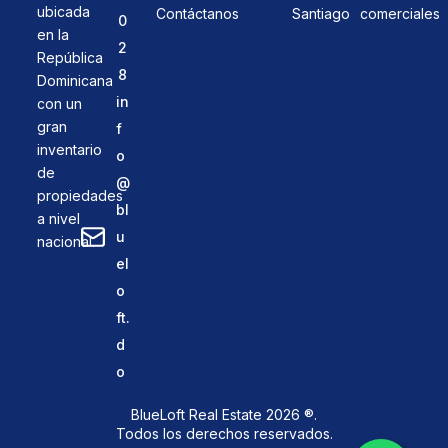
ubicada
Contáctanos
Santiago
comerciales
0
en la
2
República
8
Dominicana
in
con un
gran
f
inventario
o
de
@
propiedades
bl
a nivel
u
nacional.
el
o
ft.
d
o
BlueLoft Real Estate 2026 ®.
Todos los derechos reservados.