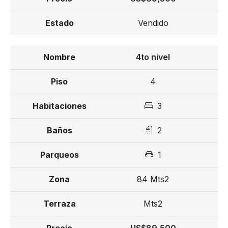
Propiedades listas para entrega, con entrega en
Vendido
diciembre de 2025 y marzo de 2026.
4to nivel
Desde US$ 89,500
4
3
2
1
84 Mts2
Mts2