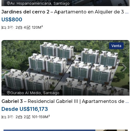
Av. Hispanoamericana, Santiago
Jardines del cerro 2
– Apartamento en Alquiler de 3 Habitaciones | Torre con Piscina |
US$800
3
2
4
120
M²
Venta
Gurabo Al Medio, Santiago
Gabriel 3
– Residencial Gabriel III | Apartamentos de 3 Habitaciones en Gurabo
Desde US$116,173
3
2
2
101-159
M²