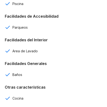
Sala
Piscina
Cocina
Facilidades de Accesibilidad
Comedor
Parqueos
Balcón
Facilidades del Interior
Área de lavado
Area de Lavado
Control de acceso
Facilidades Generales
4tos niveles con derecho a azotea
Baños
Amenidades:
Otras características
Piscina
Gazebo
Cocina