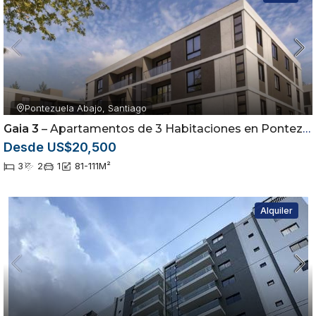
Pontezuela Abajo, Santiago
Gaia 3
– Apartamentos de 3 Habitaciones en Pontezuela | Airbnb Friendly
Desde US$20,500
3
2
1
81-111
M²
Alquiler