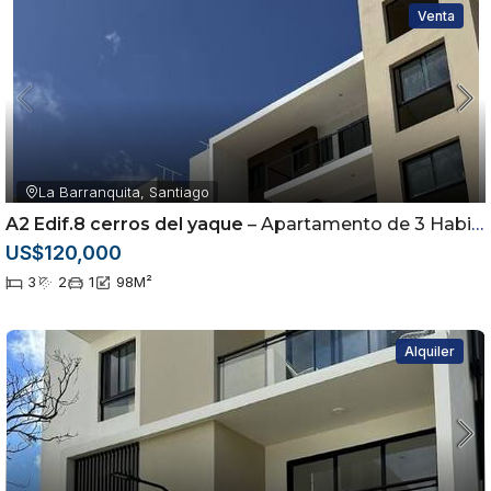
Venta
La Barranquita, Santiago
A2 Edif.8 cerros del yaque
– Apartamento de 3 Habitaciones en Cerros del Yaque | Piscina y Casa Club |
US$120,000
3
2
1
98
M²
Alquiler