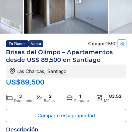
1860
En Planos
Venta
Brisas del Olimpo – Apartamentos
desde US$ 89,500 en Santiago
Las Charcas
,
Santiago
US$89,500
3
2
1
83.52
Dormitorios
Baños
Parqueo
M²
Descripción