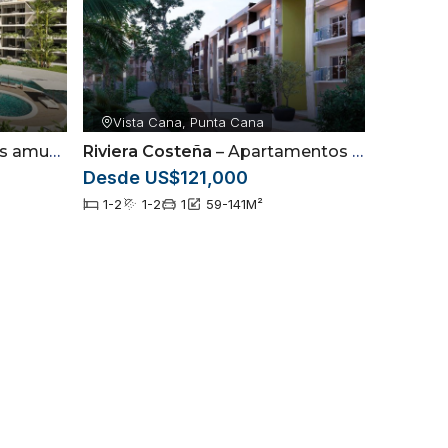
Vista Cana, Punta Cana
 golf en Punta Cana
Riviera Costeña
– Apartamentos con swim up ubicados en Vista Cana, Punta Cana
Desde US$121,000
1-2
1-2
1
59-141
M²