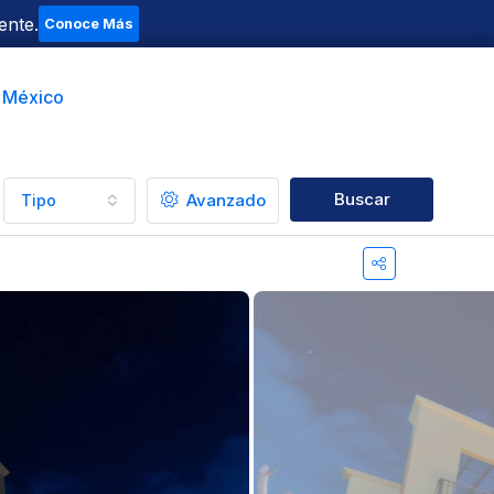
ente.
Conoce Más
t México
Buscar
Avanzado
Tipo