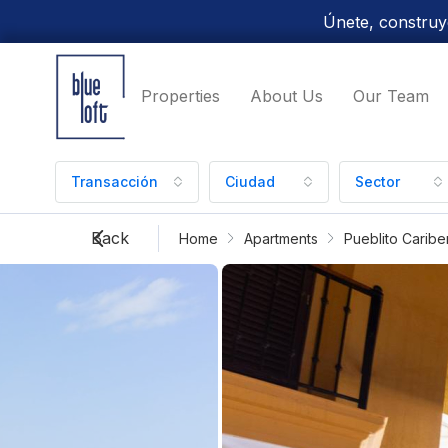
Únete, construye
Properties
About Us
Our Team
Transacción
Ciudad
Sector
Back
Home
Apartments
Pueblito Caribe