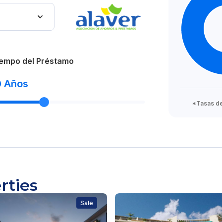
empo del Préstamo
0
Años
oniales del Caribe:
*Tasas de 
rties
Sale