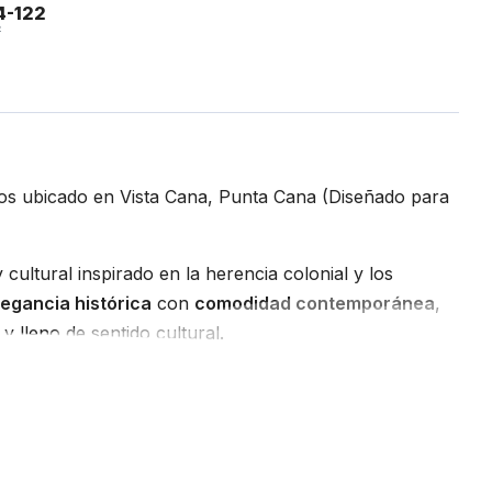
4-122
²
tos ubicado en Vista Cana, Punta Cana (Diseñado para
cultural inspirado en la herencia colonial y los
legancia histórica
con
comodidad contemporánea
,
y lleno de sentido cultural.
raíces, las memorias y la autenticidad
, buscando
ida sencilla y el lujo de vivir con propósito.