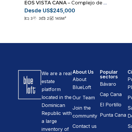
EOS VISTA CANA
– Complejo de villas ubicado en Vista Cana, Punta Cana
Desde US$245,000
3
3
2
145
M²
About Us
Popular
Ci
We are a real
sectors
About
P
estate
Bávaro
BlueLoft
Pl
platform
Cap Cana
located in the
Our Team
P
El Portillo
Dominican
Join the
S
Republic with
Punta Cana
community
D
a large
Contact us
S
inventory of