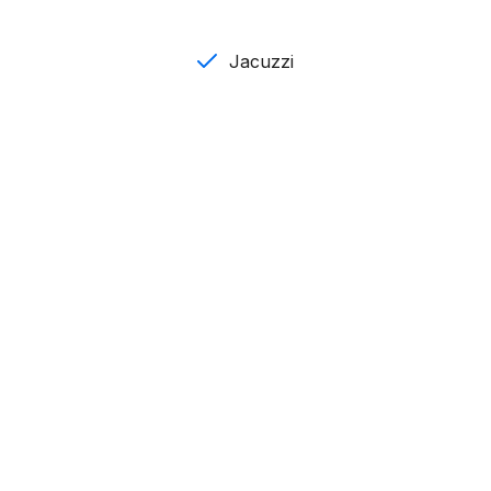
Jacuzzi
mpana extractora, lavadora/secadora y calentador )