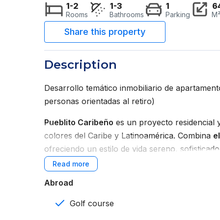
1-2
1-3
1
6
Rooms
Bathrooms
Parking
M
Description
Desarrollo temático inmobiliario de apartamen
personas orientadas al retiro)
Pueblito Caribeño
es un proyecto residencial y 
colores del Caribe y Latinoamérica. Combina
e
ofreciendo un estilo de vida sereno, sofisticado 
Su esencia se centra en la
reconexión con las 
Abroad
atraer a quienes valoran el romanticismo de la v
Golf course
Lema:
“Donde el pasado se hace presente”.