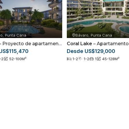
 de GRUPO HMS
o, Punta Cana
Bávaro, Punta Cana
Proyecto de apartamentos ubicado en Bávaro, Punta Cana
Coral Lake
– Apartamentos amueblados rodeados por campo de
e contrato
US$115,470
Desde US$129,000
s antes a la fecha de entrega
-2
52-100
M²
1-2
1-2
1
45-128
M²