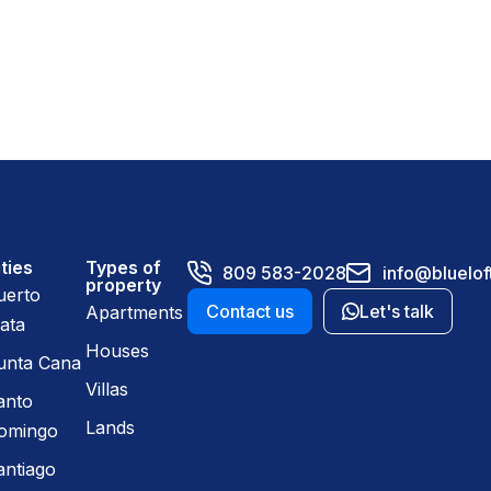
ties
Types of
809 583-2028
info@bluelof
property
uerto
Contact us
Let's talk
Apartments
ata
Houses
unta Cana
Villas
anto
Lands
omingo
antiago