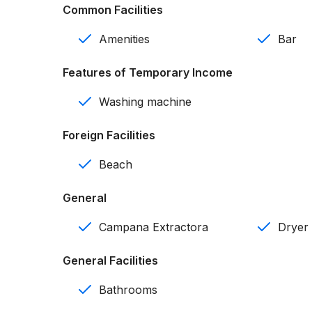
Características:
Common Facilities
122 apartamentos
Amenities
Bar
1 y 2 rooms
Features of Temporary Income
1 y 2 baños
Washing machine
Bano de visitas
Foreign Facilities
1 parqueo por apartamento
Beach
Cocinas modulares (Nevera, estufa, horno, ca
General
Administración hotelera
Campana Extractora
Dryer
Jacuzzi disponible en algunas unidades
General Facilities
Amenidades:
Bathrooms
Café Pueblito Caribeño