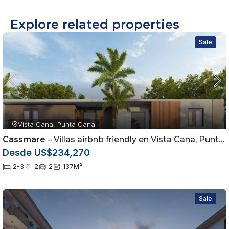
Explore related properties
Sale
Vista Cana, Punta Cana
Cassmare
– Villas airbnb friendly en Vista Cana, Punta Cana
Desde US$234,270
2-3
2
2
137
M²
Sale