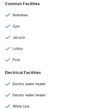
Área lavado
Common Facilities
Seguridad 24/7
Amenities
Control de acceso
Gym
A 15 minutos de playa Bavaro
Jacuzzi
Amenidades:
Lobby
Playa Artificial
Pool
Piscina
Electrical Facilities
Campo de Golf
Electric water heater
Área de BBQ
Área de Picnic
Electric water heater
Sundeck / Solarium
White Line