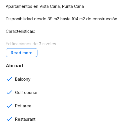
Apartamentos en Vista Cana, Punta Cana
Disponibilidad desde 39 m2 hasta 104 m2 de construcción
Características:
Edificaciones de 3 niveles
1 y 2 rooms
Abroad
1 y 2 baños
Balcony
Cocina
Golf course
Comedor
Pet area
Balcón
Ascensores
Restaurant