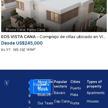
Vista Cana, Punta Cana
EOS VISTA CANA
– Complejo de villas ubicado en Vista Cana, Punta Cana
Desde US$245,000
3
3
2
145
M²
About Us
Popular
Cities
Types of
8
Contact
Let's
sectors
property
About
Puerto
0
us
talk
Bávaro
Apartments
BlueLoft
Plata
9
Cap Cana
Houses
5
Our Team
Punta