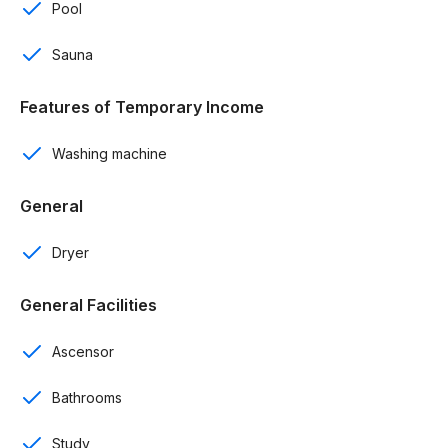
Pool
Apartamentos completamente amueblados
Sauna
Cocina
Features of Temporary Income
Sala
Washing machine
Estudio
Lavadora – secadora incluida
General
Terraza
Dryer
Ascensor
General Facilities
A 10 minutos del aeropuerto de Punta Cana
Ascensor
A 6 minutos del Downtown Punta Cana
Bathrooms
Seguridad 24/7
Study