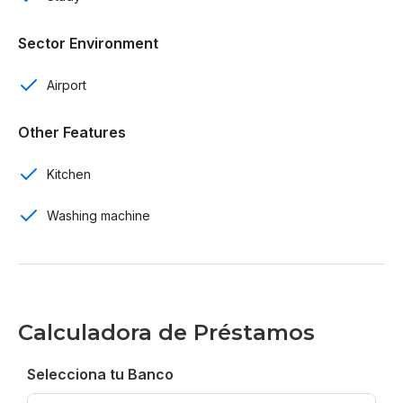
Control de acceso
Sector Environment
Amenidades:
Airport
Jacuzzi
Other Features
Sendero peatonal
Sauna
Kitchen
Piscina
Washing machine
Gimnasio
2 lobbies de acceso
Calculadora de Préstamos
Sala de juntas
Restaurante
Selecciona tu Banco