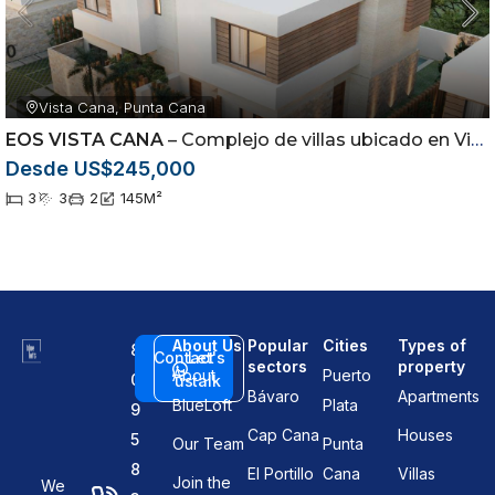
Vista Cana, Punta Cana
EOS VISTA CANA
– Complejo de villas ubicado en Vista Cana, Punta Cana
Desde US$245,000
3
3
2
145
M²
About Us
Popular
Cities
Types of
8
Contact
Let's
sectors
property
About
Puerto
0
us
talk
Bávaro
Apartments
BlueLoft
Plata
9
Cap Cana
Houses
5
Our Team
Punta
8
El Portillo
Cana
Villas
Join the
We