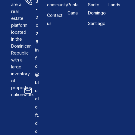
3
are a
community
Punta
Santo
Lands
-
real
Cana
Domingo
Contact
2
estate
us
Santiago
platform
0
located
2
in the
8
Dominican
in
Republic
f
with a
o
large
inventory
@
of
bl
properties
u
nationwide.
el
o
ft.
d
o