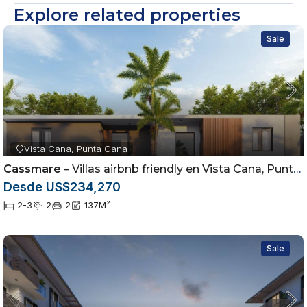
Explore related properties
Sale
Vista Cana, Punta Cana
Cassmare
– Villas airbnb friendly en Vista Cana, Punta Cana
Desde US$234,270
2-3
2
2
137
M²
Sale