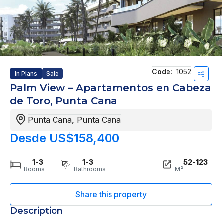
Code:
1052
In Plans
Sale
Palm View – Apartamentos en Cabeza
de Toro, Punta Cana
Punta Cana
,
Punta Cana
Desde US$158,400
1-3
1-3
52-123
Rooms
Bathrooms
M²
Description