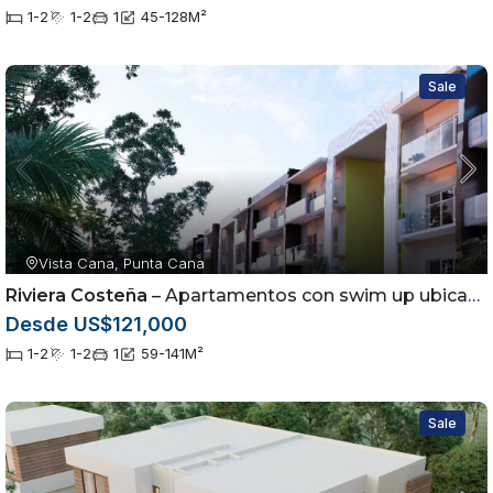
1-2
1-2
1
45-128
M²
Sale
Vista Cana, Punta Cana
Riviera Costeña
– Apartamentos con swim up ubicados en Vista Cana, Punta Cana
Desde US$121,000
1-2
1-2
1
59-141
M²
Sale