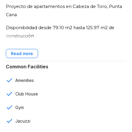
Proyecto de apartamentos en Cabeza de Toro, Punta
Cana
Disponibilidad desde 79.10 m2 hasta 125.97 m2 de
construcción
Características:
Common Facilities
250 apartamentos
Amenities
6 tipologías de apartamentos
Club House
5 niveles de edificación
Gym
1, 2 y 3 rooms
Jacuzzi
2 baños