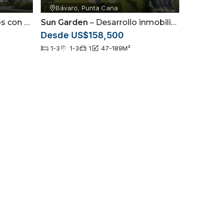
Bávaro, Punta Cana
de Arena Gorda, Punta Cana
Sun Garden
– Desarrollo inmobiliario de lujo ubicado en Cabeza de Toro, Punta Cana
Desde US$158,500
1-3
1-3
1
47-189
M²