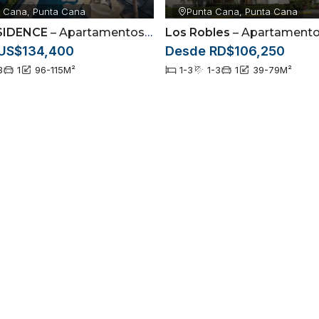
 Cana, Punta Cana
Punta Cana, Punta Cana
SIDENCE
– Apartamentos Resort Style en Punta Cana desde US$134,400 | Alta Rentabilidad
Los Robles
– Apartamentos con bono primera vivienda ubicados en el sector 
US$134,400
Desde RD$106,250
3
1
96-115
M²
1-3
1-3
1
39-79
M²