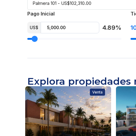
Pago Inicial
Ti
4.89%
1
US$
Explora propiedades 
Venta