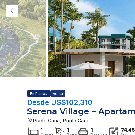
En Planos
Venta
Desde US$102,310
Serena Village – Aparta
Punta Cana
,
Punta Cana
1
1
1
74.45