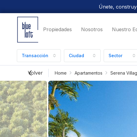
Únete, construye
Propiedades
Nosotros
Nuestro E
Transacción
Ciudad
Sector
Volver
Home
Apartamentos
Serena Villa