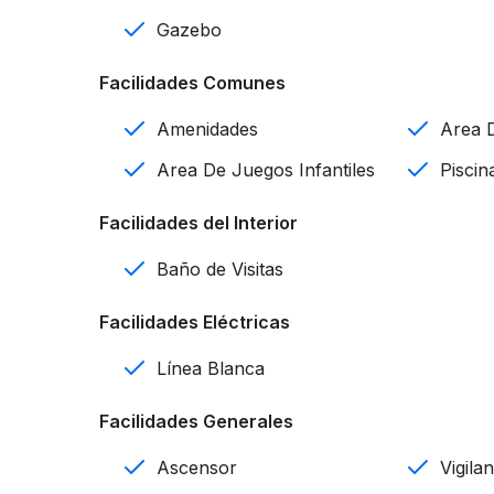
Cocina
Gazebo
Comedor
Facilidades Comunes
Baño de visitas
Amenidades
Area D
Linea blanca incluida
Area De Juegos Infantiles
Piscin
Ascensor
Facilidades del Interior
Control de acceso
Baño de Visitas
Seguridad 24 horas
Facilidades Eléctricas
A 10 minutos del Aeropuerto Internacional de P
Línea Blanca
Amenidades:
Facilidades Generales
Área de picnic
Ascensor
Vigila