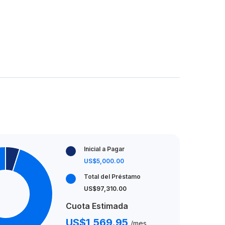
Inicial a Pagar
US$5,000.00
Total del Préstamo
US$97,310.00
Cuota Estimada
US$1,569.95
/mes