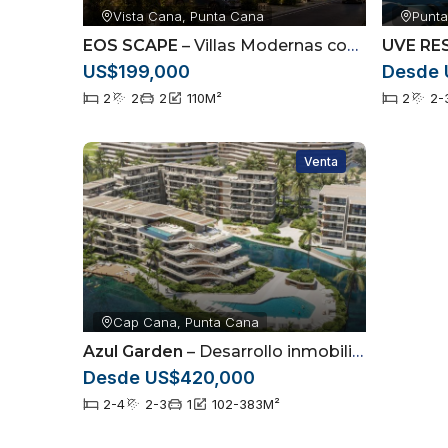
Vista Cana, Punta Cana
Punta
EOS SCAPE
– Villas Modernas con Patio Privado y Smart Home en Vistacana
UVE RE
US$199,000
Desde 
2
2
2
110
M²
2
2-
Venta
Cap Cana, Punta Cana
Azul Garden
– Desarrollo inmobiliario moderno ubicado en Cap Cana, Punta Cana
Desde US$420,000
2-4
2-3
1
102-383
M²