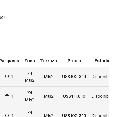
dor
Parqueos
Zona
Terraza
Precio
Estado
74
1
Mts2
US$102,310
Disponible
Mts2
74
1
Mts2
US$111,810
Disponible
Mts2
74
1
Mts2
US$102,310
Disponible