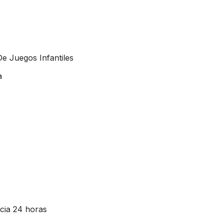
e Juegos Infantiles
a
unta Cana
ncia 24 horas