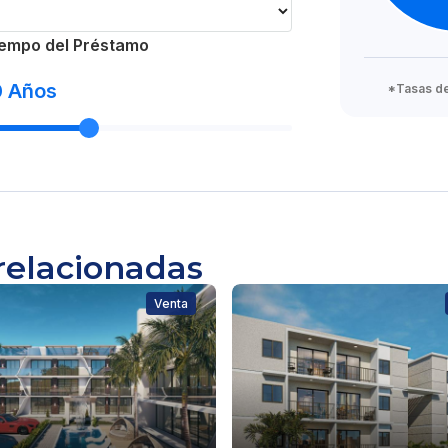
empo del Préstamo
0
Años
*Tasas de 
relacionadas
Venta