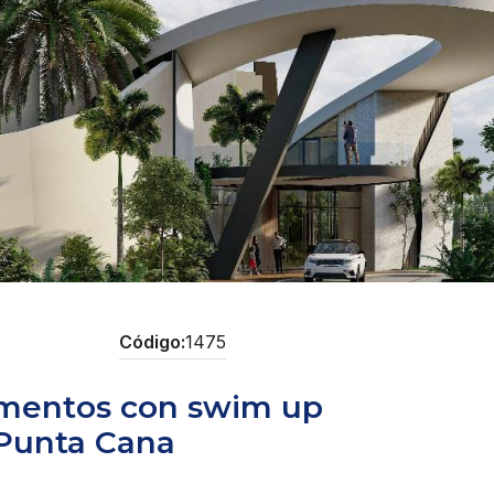
1475
amentos con swim up
 Punta Cana