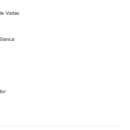
e Visitas
 Blanca
dor