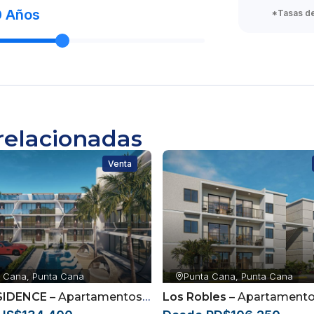
0
Años
*Tasas de 
relacionadas
Venta
 Cana, Punta Cana
Punta Cana, Punta Cana
SIDENCE
– Apartamentos Resort Style en Punta Cana desde US$134,400 | Alta Rentabilidad
Los Robles
– Apartamentos con bono primera vivienda ubicados en el sector 