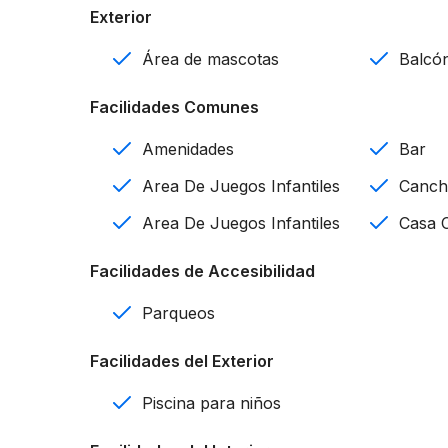
Exterior
Baño de visitas
Área de mascotas
Balcó
Aires acondicionados en cada habitación
Facilidades Comunes
Balcón
Amenidades
Bar
Comedor
Area De Juegos Infantiles
Cancha
Cocina equipada con electrodomésticos
Area De Juegos Infantiles
Casa 
Sala
Facilidades de Accesibilidad
Área de lavado
Parqueos
A 8 minutos de Downtown Punta Cana
Facilidades del Exterior
A 10 minutos del Aeropuerto de Punta Cana
Piscina para niños
Amenidades: