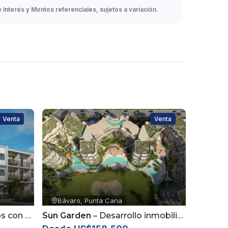
Interés y Montos referenciales, sujetos a variación.
Venta
Venta
Bávaro, Punta Cana
de Arena Gorda, Punta Cana
Sun Garden
– Desarrollo inmobiliario de lujo ubicado en Cabeza de Toro, Punta Cana