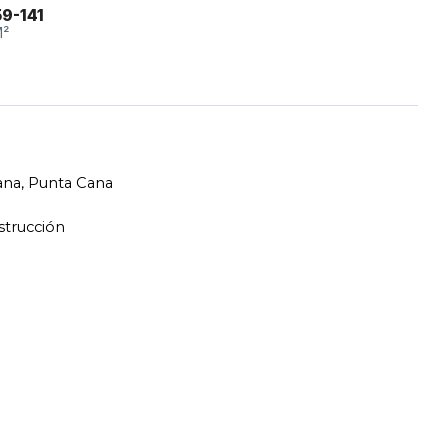
59-141
²
ana, Punta Cana
strucción