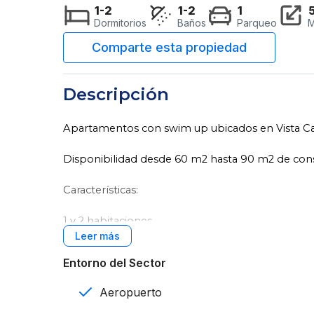
1-2
1-2
1
Dormitorios
Baños
Parqueo
M
Descripción
Apartamentos con swim up ubicados en Vista C
Disponibilidad desde 60 m2 hasta 90 m2 de con
Características:
1 y 2 habitaciones
1 y 2 baños
Entorno del Sector
1 parqueo
Aeropuerto
Walking closet