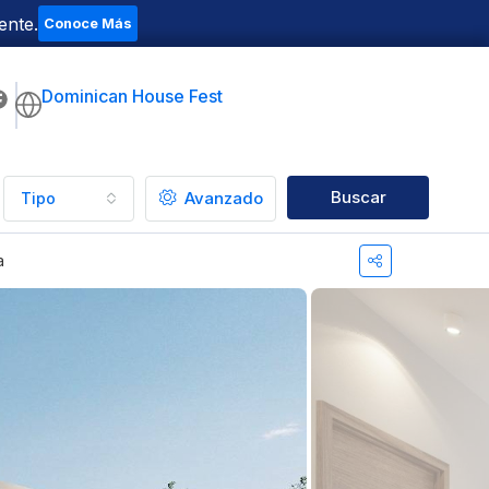
ente.
Conoce Más
Dominican House Fest
Buscar
Avanzado
Tipo
a