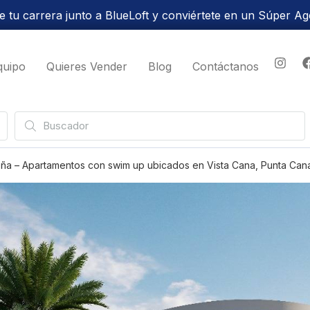
 tu carrera junto a BlueLoft y conviértete en un Súper Ag
quipo
Quieres Vender
Blog
Contáctanos
eña – Apartamentos con swim up ubicados en Vista Cana, Punta Can