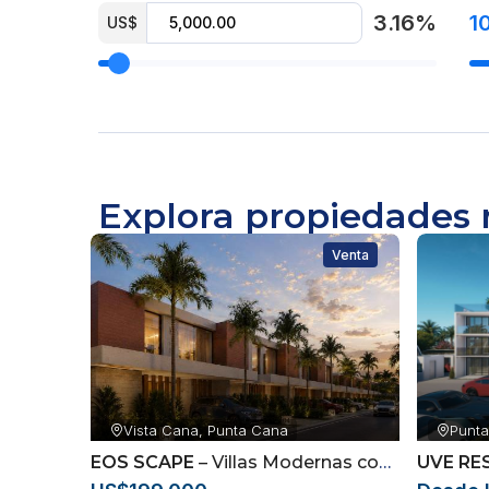
3.16%
1
US$
Explora propiedades 
Venta
Vista Cana, Punta Cana
Punta
EOS SCAPE
– Villas Modernas con Patio Privado y Smart Home en Vistacana
UVE RE