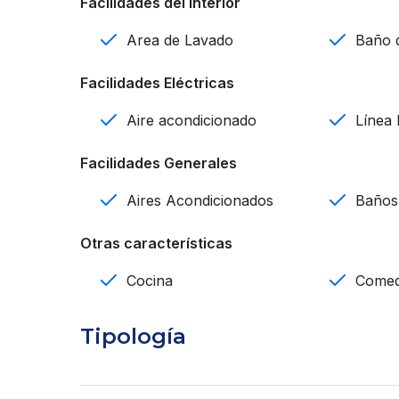
Facilidades del Interior
Casa Club
Area de Lavado
Baño d
Gimnasio
Facilidades Eléctricas
Parqueos para carros de golf
Aire acondicionado
Línea
Business Center
Facilidades Generales
Bar
Aires Acondicionados
Baños
Parque
Otras características
Piscina para niños
Cocina
Come
Área de juegos
Tipología
Piscina
Mini golf