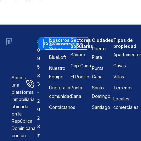
Nosotros
Sectores
Ciudades
Tipos de
8
Contáctanos
Conversemos
populares
propiedad
Sobre
Puerto
0
Bávaro
Apartamento
BlueLoft
Plata
9
Cap Cana
Casas
5
Nuestro
Punta
8
Equipo
El Portillo
Cana
Villas
Somos
3
una
Únete a la
Punta
Santo
Terrenos
plataforma
-
comunidad
Cana
Domingo
Locales
inmobiliaria
2
ubicada
Contáctanos
Santiago
comerciales
0
en la
2
República
8
Dominicana
in
con un