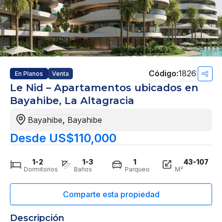
1826
En Planos
Venta
Le Nid – Apartamentos ubicados en
Bayahibe, La Altagracia
Bayahibe
,
Bayahibe
Desde US$110,000
1-2
1-3
1
43-107
Dormitorios
Baños
Parqueo
M²
Descripción