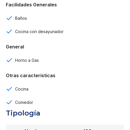
Facilidades Generales
Amenidades:
Baños
Piscina
Cocina con desayunador
Gazebo
General
Ambiente musical
Horno a Gas
Gym
Reserva con US$ 2,000
Otras características
Completar el 25% a la firma del contrato
Cocina
45% durante construcción
Comedor
Tipología
30% contraentrega
Desde US$ 110,000