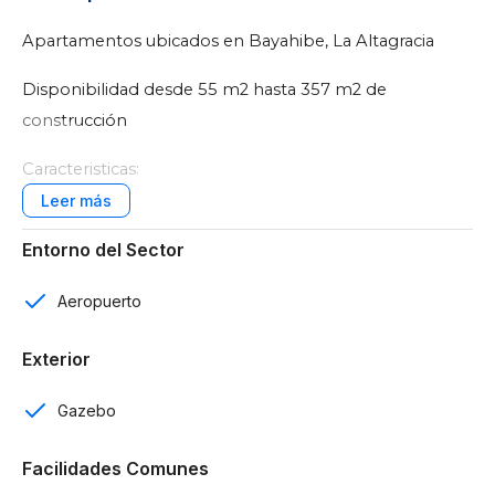
Apartamentos ubicados en Bayahibe, La Altagracia
Disponibilidad desde 55 m2 hasta 357 m2 de
construcción
Caracteristicas:
3 edificios
Entorno del Sector
88 apartamentos
Aeropuerto
1 y 2 habitaciones
Exterior
1, 2 y 3 baños
Gazebo
Parqueos techados
Sala
Facilidades Comunes