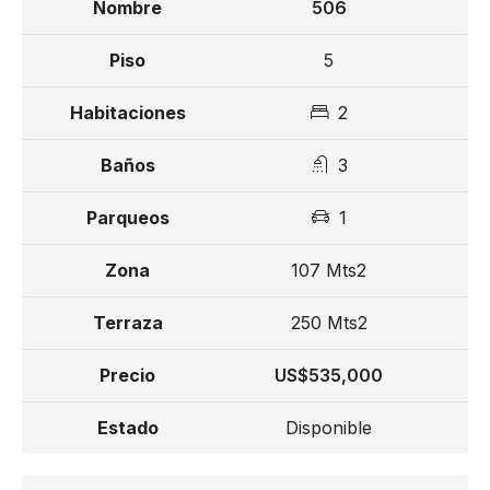
506
5
2
3
1
107 Mts2
250 Mts2
US$535,000
Disponible