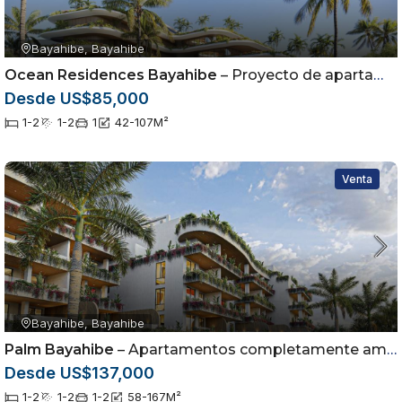
Bayahibe, Bayahibe
Ocean Residences Bayahibe
– Proyecto de apartamentos ubicados en Bayahibe
Desde US$85,000
1-2
1-2
1
42-107
M²
Venta
Bayahibe, Bayahibe
Palm Bayahibe
– Apartamentos completamente amueblados en Bayahibe
Desde US$137,000
1-2
1-2
1-2
58-167
M²