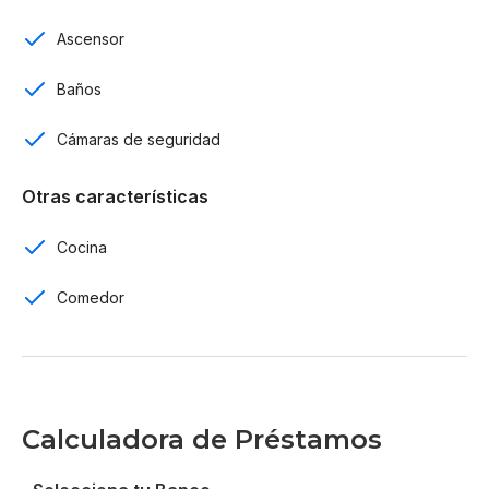
Gazebo
Ascensor
Parque recreativo
Baños
A 12 minuto del aeropuerto
Cámaras de seguridad
Airbnb friendly
Otras características
Por US$ 200,000
Cocina
Comedor
Calculadora de Préstamos