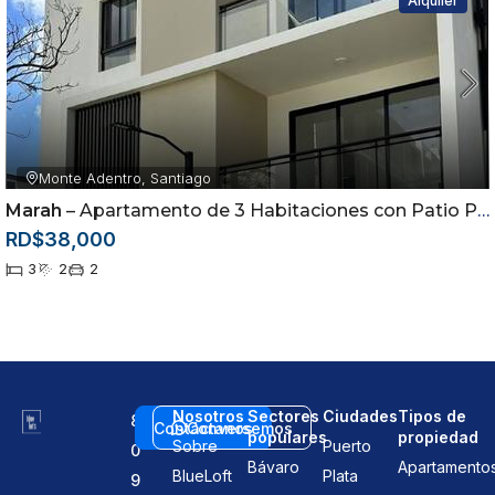
Alquiler
Monte Adentro, Santiago
Marah
– Apartamento de 3 Habitaciones con Patio Privado en Alquiler | Monte Adentro, Santiago
RD$38,000
3
2
2
Nosotros
Sectores
Ciudades
Tipos de
8
Contáctanos
Conversemos
populares
propiedad
Sobre
Puerto
0
Bávaro
Apartamento
BlueLoft
Plata
9