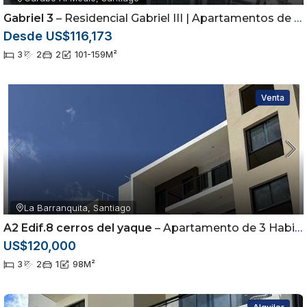
Gabriel 3
– Residencial Gabriel III | Apartamentos de 3 Habitaciones en Gurabo
Desde US$116,173
3
2
2
101-159
M²
Venta
La Barranquita, Santiago
A2 Edif.8 cerros del yaque
– Apartamento de 3 Habitaciones en Cerros del Yaque | Piscina y Casa Club |
US$120,000
3
2
1
98
M²