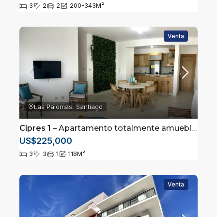
3
2
2
200-343
M²
Venta
Las Palomas, Santiago
Cipres 1
– Apartamento totalmente amueblado ubicado en el sector Las Palomas, Santiago
US$225,000
3
3
1
118
M²
Venta