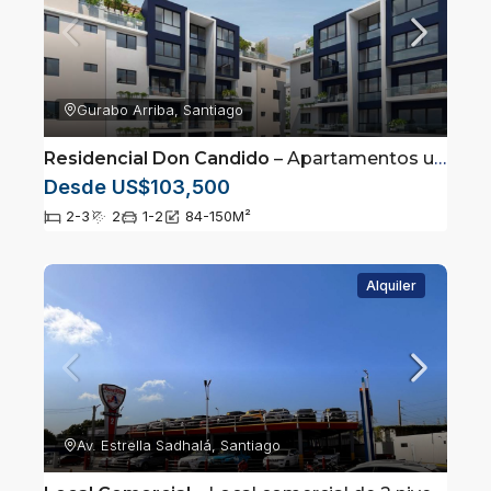
Gurabo Arriba, Santiago
Residencial Don Candido
– Apartamentos ubicados en Gurabo, Santiago
Desde US$103,500
2-3
2
1-2
84-150
M²
Alquiler
Av. Estrella Sadhalá, Santiago