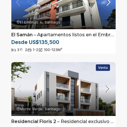
El Embrujo Iii, Santiago
El Samán
– Apartamentos listos en el Embrujo lll, Santiago a la venta
Desde US$135,500
3
2
1-2
100-123
M²
Venta
Monte Verde, Santiago
Residencial Floris 2
– Residencial exclusivo ubicado en Monte Verde, Santiago