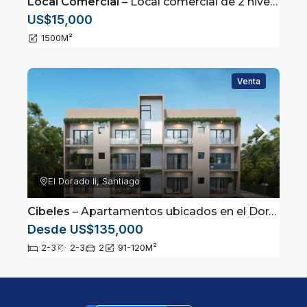
Local Comercial
– Local comercial de 2 niveles en Av. Estrella Sadhalá, Santiago
US$15,000
1500
M²
Venta
El Dorado Ii, Santiago
Cibeles
– Apartamentos ubicados en el Dorado 2, Santiago de los Caballeros
Desde US$135,000
2-3
2-3
2
91-120
M²