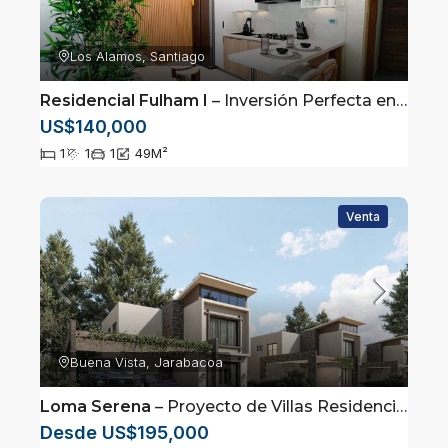
Los Alamos, Santiago
Residencial Fulham I
– Inversión Perfecta en Santiago | Apartamento Amueblado y Equipado
US$140,000
1
1
1
49
M²
Venta
Buena Vista, Jarabacoa
Loma Serena
– Proyecto de Villas Residenciales en Jarabacoa
Desde US$195,000