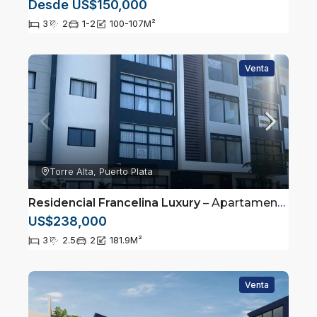
Desde US$150,000
3
2
1-2
100-107
M²
Venta
Torre Alta, Puerto Plata
Residencial Francelina Luxury
– Apartamento en 2do nivel ubicado en Urbanización, Torre Alta, Puerto Plata
US$238,000
3
2.5
2
181.9
M²
Venta