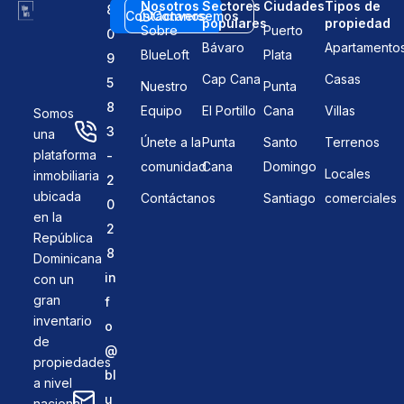
Nosotros
Sectores
Ciudades
Tipos de
8
Contáctanos
Conversemos
populares
propiedad
Sobre
Puerto
0
Bávaro
Apartamento
BlueLoft
Plata
9
Cap Cana
Casas
5
Nuestro
Punta
8
Equipo
El Portillo
Cana
Villas
Somos
3
una
Únete a la
Punta
Santo
Terrenos
plataforma
-
comunidad
Cana
Domingo
Locales
inmobiliaria
2
ubicada
Contáctanos
Santiago
comerciales
0
en la
2
República
8
Dominicana
in
con un
gran
f
inventario
o
de
@
propiedades
bl
a nivel
u
nacional.