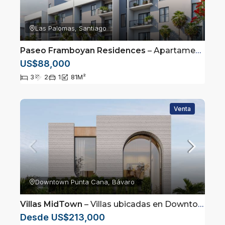
Las Palomas, Santiago
Paseo Framboyan Residences
– Apartamentos ubicados en Las Palomas, Santiago
US$88,000
3
2
1
81
M²
Venta
Downtown Punta Cana, Bávaro
Villas MidTown
– Villas ubicadas en Downtown, Punta Cana
Desde US$213,000