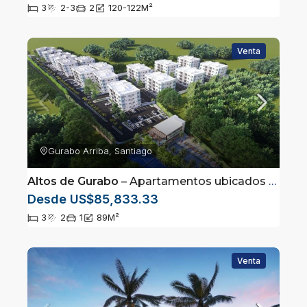
3
2-3
2
120-122
M²
Venta
Gurabo Arriba, Santiago
Altos de Gurabo
– Apartamentos ubicados en Gurabo Arriba, Santiago
Desde US$85,833.33
3
2
1
89
M²
Venta