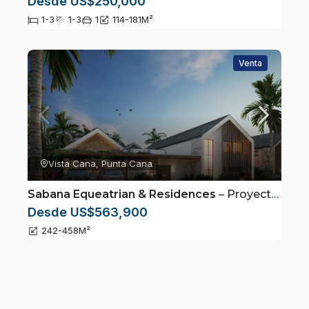
Desde US$250,000
1-3
1-3
1
114-181
M²
Venta
Vista Cana, Punta Cana
Sabana Equeatrian & Residences
– Proyecto de Villas con establos para caballos ubicado en Vista Cana, Punta Cana, República Dominicana.
Desde US$563,900
242-458
M²