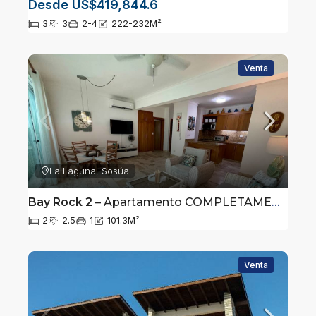
Desde US$419,844.6
3
3
2-4
222-232
M²
Venta
La Laguna, Sosúa
Bay Rock 2
– Apartamento COMPLETAMENTE AMUEBLADO en Primera línea de Playa Laguna entre Sosúa y Cabarete
2
2.5
1
101.3
M²
Venta