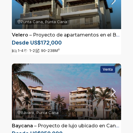
Punta Cana, Punta Cana
Velero
– Proyecto de apartamentos en el Boulevard Turístico del Este, Punta Cana
Desde US$172,000
1-4
1-2
90-238
M²
Venta
Bávaro, Punta Cana
Baycana
– Proyecto de lujo ubicado en Cana Bay, Punta Cana