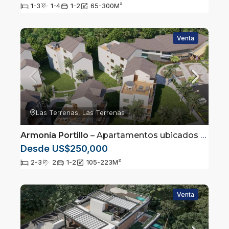
1-3
1-4
1-2
65-300
M²
Venta
Las Terrenas, Las Terrenas
Armonía Portillo
– Apartamentos ubicados en las terrenas Samaná
Desde US$250,000
2-3
2
1-2
105-223
M²
Venta