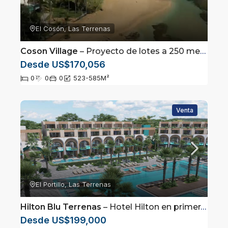
El Cosón, Las Terrenas
Coson Village
– Proyecto de lotes a 250 metros de la playa
Desde US$170,056
0
0
0
523-585
M²
Venta
El Portillo, Las Terrenas
Hilton Blu Terrenas
– Hotel Hilton en primera linea de playa en Las Terrenas, Saman
Desde US$199,000