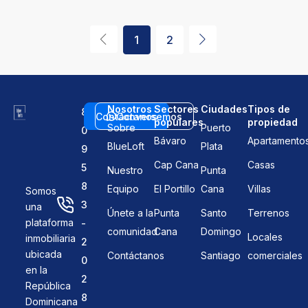
1
2
Nosotros
Sectores
Ciudades
Tipos de
8
Contáctanos
Conversemos
populares
propiedad
Sobre
Puerto
0
Bávaro
Apartamento
BlueLoft
Plata
9
Cap Cana
Casas
5
Nuestro
Punta
8
Equipo
El Portillo
Cana
Villas
Somos
3
una
Únete a la
Punta
Santo
Terrenos
plataforma
-
comunidad
Cana
Domingo
Locales
inmobiliaria
2
ubicada
Contáctanos
Santiago
comerciales
0
en la
2
República
8
Dominicana