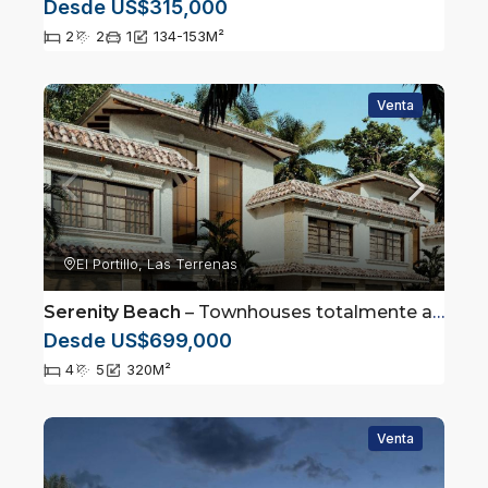
Desde US$315,000
2
2
1
134-153
M²
Venta
El Portillo, Las Terrenas
Serenity Beach
– Townhouses totalmente amueblados en Las Terrenas, Samaná
Desde US$699,000
4
5
320
M²
Venta