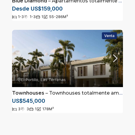
Blue Diamond
– Apartamentos totalmente amueblados en Las Terrenas, Samaná
Desde US$159,000
1-3
1-3
1
55-286
M²
Venta
El Portillo, Las Terrenas
Townhouses
– Townhouses totalmente amueblados en Las Terrenas, Samaná
US$545,000
3
3
1
178
M²