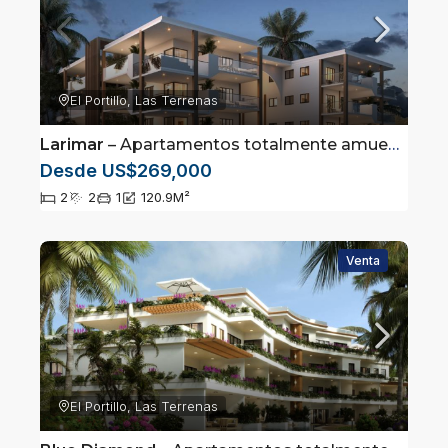
El Portillo, Las Terrenas
Larimar
– Apartamentos totalmente amueblados en Las Terrenas, Samaná
Desde US$269,000
2
2
1
120.9
M²
Venta
El Portillo, Las Terrenas