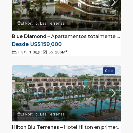
El Portillo, Las Terrenas
Blue Diamond
– Apartamentos totalmente amueblados en Las Terrenas, Samaná
Desde US$159,000
1-3
1-3
1
55-286
M²
Sale
El Portillo, Las Terrenas
Hilton Blu Terrenas
– Hotel Hilton en primera linea de playa en Las Terrenas, Saman