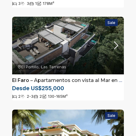
3
3
1
178
M²
Sale
El Portillo, Las Terrenas
El Faro
– Apartamentos con vista al Mar en Las Terrenas
Desde US$255,000
2
2-3
2
130-165
M²
Sale