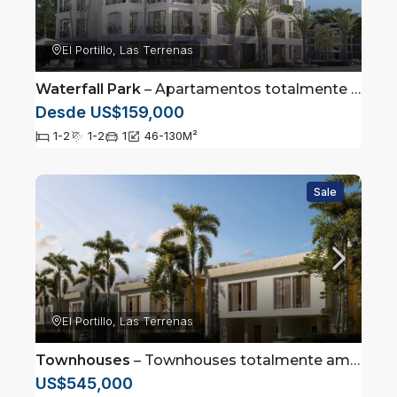
El Portillo, Las Terrenas
Waterfall Park
– Apartamentos totalmente amueblados en Las Terrenas, Samaná
Desde US$159,000
1-2
1-2
1
46-130
M²
Sale
El Portillo, Las Terrenas
Townhouses
– Townhouses totalmente amueblados en Las Terrenas, Samaná
US$545,000