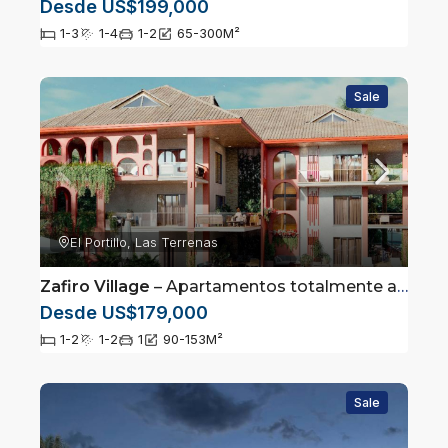
Desde US$199,000
1-3
1-4
1-2
65-300
M²
Sale
El Portillo, Las Terrenas
Zafiro Village
– Apartamentos totalmente amueblados en Las Terrenas, Samaná
Desde US$179,000
1-2
1-2
1
90-153
M²
Sale