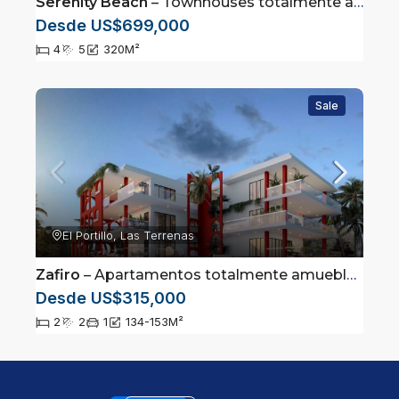
Serenity Beach
– Townhouses totalmente amueblados en Las Terrenas, Samaná
Desde US$699,000
4
5
320
M²
Sale
El Portillo, Las Terrenas
Zafiro
– Apartamentos totalmente amueblados en Las Terrenas, Samaná
Desde US$315,000
2
2
1
134-153
M²