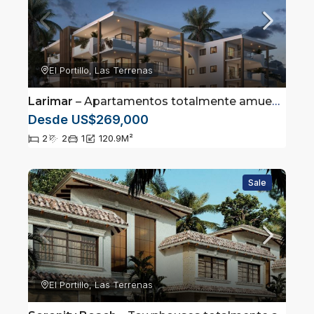
El Portillo, Las Terrenas
Larimar
– Apartamentos totalmente amueblados en Las Terrenas, Samaná
Desde US$269,000
2
2
1
120.9
M²
Sale
El Portillo, Las Terrenas