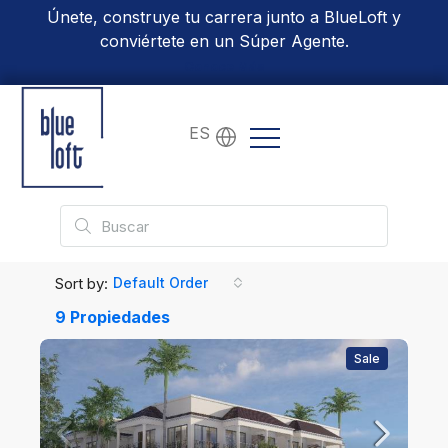
Únete, construye tu carrera junto a BlueLoft y
conviértete en un Súper Agente.
Conoce Más
ES
Sort by:
Default Order
9 Propiedades
Sale