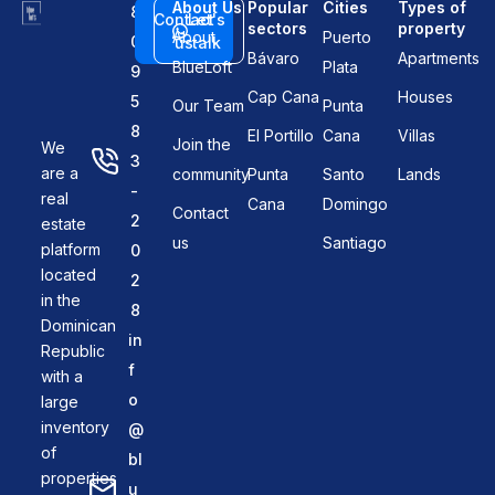
About Us
Popular
Cities
Types of
8
Contact
Let's
sectors
property
About
Puerto
0
us
talk
Bávaro
Apartments
BlueLoft
Plata
9
Cap Cana
Houses
5
Our Team
Punta
8
El Portillo
Cana
Villas
Join the
We
3
are a
community
Punta
Santo
Lands
-
real
Cana
Domingo
Contact
2
estate
us
Santiago
platform
0
located
2
in the
8
Dominican
in
Republic
f
with a
o
large
inventory
@
of
bl
properties
u