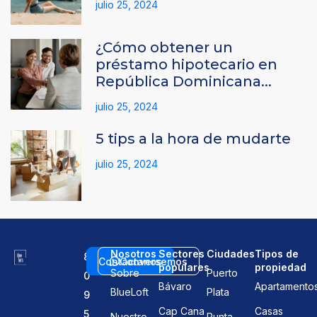
julio 25, 2024
¿Cómo obtener un
préstamo hipotecario en
República Dominicana...
julio 25, 2024
5 tips a la hora de mudarte
julio 25, 2024
Nosotros
Sectores
Ciudades
Tipos de
8
Contáctanos
Conversemos
populares
propiedad
Sobre
Puerto
0
Bávaro
Apartamento
BlueLoft
Plata
9
Cap Cana
Casas
5
Nuestro
Punta