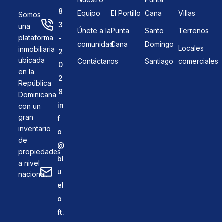
8
Equipo
El Portillo
Cana
Villas
Somos
3
una
Únete a la
Punta
Santo
Terrenos
plataforma
-
comunidad
Cana
Domingo
Locales
inmobiliaria
2
ubicada
Contáctanos
Santiago
comerciales
0
en la
2
República
8
Dominicana
in
con un
gran
f
inventario
o
de
@
propiedades
bl
a nivel
u
nacional.
el
o
ft.